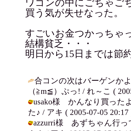
ワゴンの中にごちゃご
買う気が失せなった。
すごいお金つかっちゃ
結構貧乏・・・
明日から15日までは節
合コンの次はバーゲンか
（≧m≦）ぷっ! / れ～こ ( 2005-0
usako様 かんなり買っ
た♪ / アキ ( 2005-07-05 20:17 
azzurri様 あずちゃ