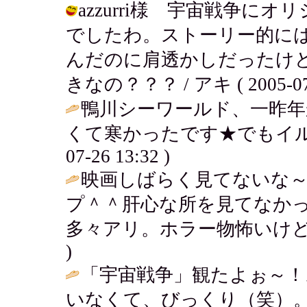
azzurri様 宇宙戦争
でしたわ。ストーリー的に
んだのに肩透かしだったけ
きなの？？？ / アキ ( 2005-07-2
鴨川シーワールド、一昨年
くて寒かったです★でもイルカが超可
07-26 13:32 )
映画しばらく見てないな
プ＾＾肝心な所を見てなか
多々アリ。ホラー物怖いけど
)
「宇宙戦争」観たよぉ～
いなくて、びっくり（笑）