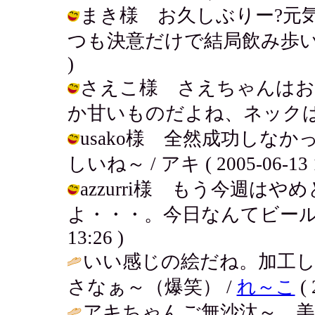
まき様 お久しぶりー?元
つも決意だけで結局飲み歩いてるよ～。
)
さえこ様 さえちゃんはお
か甘いものだよね、ネックは。 / アキ
usako様 全然成功しな
しいね～ / アキ ( 2005-06-13 1
azzurri様 もう今週は
よ・・・。今日なんてビールが絶対う
13:26 )
いい感じの絵だね。加工
さなぁ～（爆笑） /
れ～こ
( 
アキちゃんご無沙汰～ 美