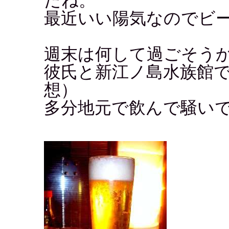
だね。
最近いい陽気なのでビ
週末は何して過ごそう
彼氏と新江ノ島水族館で
想）
多分地元で飲んで騒い