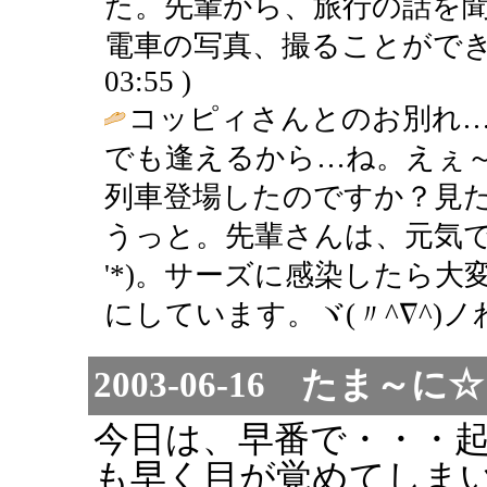
た。先輩から、旅行の話を
電車の写真、撮ることができました♪
03:55 )
コッピィさんとのお別れ
でも逢えるから…ね。えぇ～
列車登場したのですか？見
うっと。先輩さんは、元気で
'*)。サーズに感染したら
にしています。ヾ(〃^∇^)ノわ
2003-06-16 たま
今日は、早番で・・・
も早く目が覚めてしま