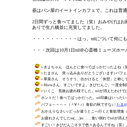
昼はパン屋のイートインカフェで。これは普
2日間ずっと食べてました（笑）おみやげはお
ありで生八橋並に充実してました。
・・・・・・・・・・はっ。nilについて何に
・・・次回は10月1日nil＠心斎橋ミューズホ
＞きよちゃん ほんとに食べてばっかだったよね（笑）次回は
＞たまさん 突っ込みありがとうございます♪パフェもまた知
＞翠菜さん そうそう、出かけると「休憩」と称してお茶飲
＞Miewさん すごいですよ、きびだんご。一度全制覇してみたい
＞いくこ 長旅お疲れ様でした。nilが消えたわけではない
ホントだ！食べてばっかだった。nil印象はいったい・・・（爆） 
パフェ～～～～（〃∀〃♪）食欲の秋ですな♪ /
たま@
おかえりなさい♪どっか違うとこへ行くと食欲増進（
お疲れさんでしたm(_ _)m ……食い倒れでnilが消えたか？(
すごい！きびだんごネタで色々あるんですね（笑）。