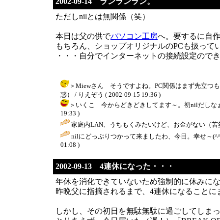
2002-09-14 ランランラン。
ただしnilとは無関係（笑）
本日は父の供で
パソコン工房
へ。要するに自作
もちろん、ショップオリジナルのPCも扱って
・・・自分でインターネットの接続設定のでき
＞Miewさん そうですよね。PC関係はまず先立
惑） / りえぞう ( 2002-09-15 19:36 )
＞いくこ 今からどきどきしてます～。初nilだしなぁ。
19:33 )
家庭内LAN、うちもくみたいけど、お金がない（苦笑）。う
nilにどっぷりつかって来ましたわ、今日。幸せ～(^^)
01:08 )
2002-09-13 4連休になった・・・
年休を消化できていないため強制的に休みに
昨晩父に指摘されるまで、4連休になることに
しかし、その初日を無駄無駄に過ごしてしま