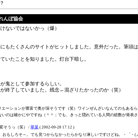
？
くれんぼ協会
書けないではないかっ（爆）
にもたくさんのサイトがヒットしました。意外だった。筆頭は
していたことを知りました。灯台下暗し。
んが鬼として参加するらしい。
付が終了していました。残念←混ざりたかったのか（笑）
ンが豊富で奥が深そうです（笑）ワインぜんざいなんてのもあるらしいです。 / りえ
いのは確かにやですね（＾＾；でも、きっと隠れている人間の総数が発表されはするんで
変そうっ（笑） /
翠菜
( 2002-09-28 17:12 )
おもしろそ～。でも見つからなかったらかなり淋しいですけどね。・゜・(ノД`