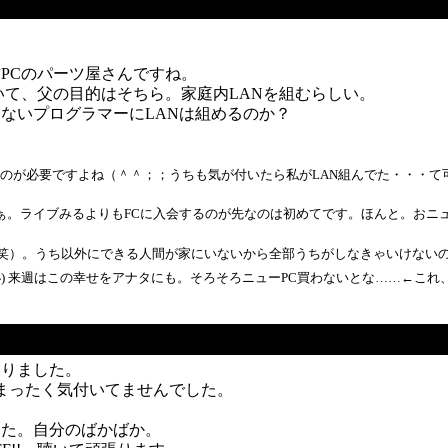
PCのパーツ屋さんですね。
いて、父の目的はそちら。家庭内LANを組むらしい。
ないプログラマーにLANは組めるのか？
つものが必要ですよね（＾＾；；うちも気が付いたら私がLAN組んでた・・・
ライブみるよりもFCに入会するのが先なのは初めてです。ほんと。おニューPCはやは
ち以外にできる人間が家にいないから全部うちがしなきゃいけないのが面倒です（笑 / M
 来週はこの幸せをアナタにも。そろそろニューPC買わないとな……←これ、去年から言っ
なりました。
まったく気付いてませんでした。
った。自分のばかばか。