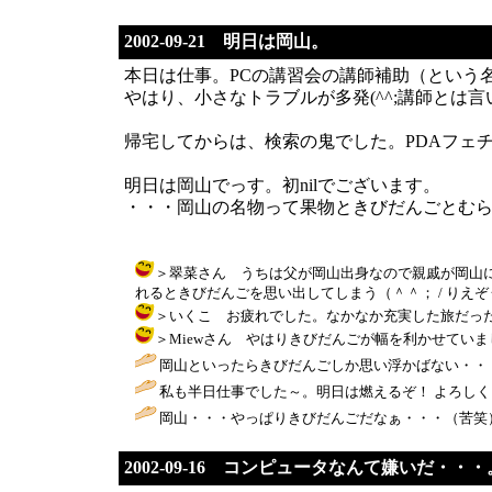
2002-09-21 明日は岡山。
本日は仕事。PCの講習会の講師補助（という
やはり、小さなトラブルが多発(^^;講師と
帰宅してからは、検索の鬼でした。PDAフェ
明日は岡山でっす。初nilでございます。
・・・岡山の名物って果物ときびだんごとむ
＞翠菜さん うちは父が岡山出身なので親戚が岡山
れるときびだんごを思い出してしまう（＾＾； / りえぞう ( 2002
＞いくこ お疲れでした。なかなか充実した旅だったよね。特に食
＞Miewさん やはりきびだんごが幅を利かせていました（
岡山といったらきびだんごしか思い浮かばない・・（
私も半日仕事でした～。明日は燃えるぞ！ よろしく～(^^) / い
岡山・・・やっぱりきびだんごだなぁ・・・（苦笑）
2002-09-16 コンピュータなんて嫌いだ・・・