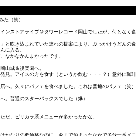
てみた（笑）
ilインストアライブ＠タワーレコード岡山でしたが、何となく
ん」と吹き込まれていた連れの提案により、ぶっかけうどんの
さんに入る。
が、なかなかんまかったです。
に岡山城＆後楽園へ。
を発見。アイスの方を食す（というか飲む・・・？）意外に珈
茶店へ。久々にパフェを食べました。これは普通のパフェ（笑
スへ。普通のスターバックスでした（爆）
。ただ、ピリカラ系メニューが多かったかな。
てはかなりの低価格なのに、今まで泊まったなかで多分一番メ