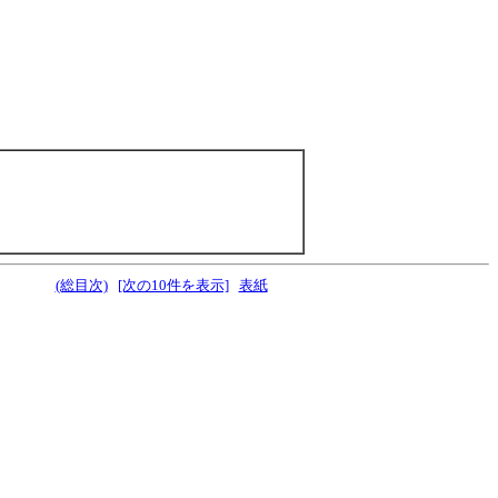
(総目次)
[次の10件を表示]
表紙