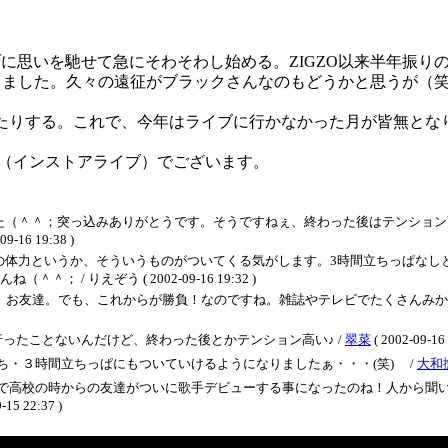
）
ブに思いを馳せて急にそわそわし始める。ZIGZO以来半年振り
も届いてました。久々の遠征がブラックさんなのもどうかと思うが
内も届いてたりする。これで、今年はライブに行かなかった月が皆無
ード（インストアライブ）でございます。
た（＾＾；突っ込みありがとうです。そうですねぇ、終わった後はテンション
6 19:38 )
の体力というか、そういうものがついてくる気がします。3時間立ちっぱなし
 りえぞう ( 2002-09-16 19:32 )
お友達。でも、これからが勝負！なのですね。雑誌やテレビでたくさんみかけられる
ったことないんだけど、終わった後とかテンション高い♪ /
翠菜
( 2002-09-16 
ち・３時間立ちっぱにもついていけるようになりましたぁ・・・(笑) /
大和
で高校の時からの友達がついに歌手デビューする事になったのね！人から聞
-15 22:37 )