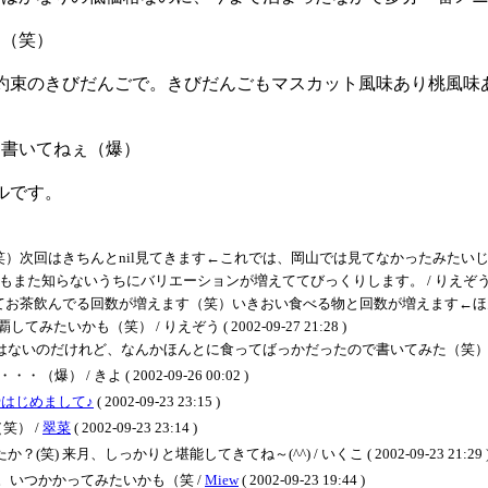
通（笑）
約束のきびだんごで。きびだんごもマスカット風味あり桃風味
も書いてねぇ（爆）
ールです。
きちんとnil見てきます←これでは、岡山では見てなかったみたいじゃんか。 / りえぞ
らないうちにバリエーションが増えててびっくりします。 / りえぞう ( 2002-0
んでる回数が増えます（笑）いきおい食べる物と回数が増えます←ほんとに茶だけにしとけ
かも（笑） / りえぞう ( 2002-09-27 21:28 )
のだけれど、なんかほんとに食ってばっかだったので書いてみた（笑） / りえぞう ( 2
/ きよ ( 2002-09-26 00:02 )
はじめまして♪
( 2002-09-23 23:15 )
笑） /
翠菜
( 2002-09-23 23:14 )
笑) 来月、しっかりと堪能してきてね～(^^) / いくこ ( 2002-09-23 21:29 
いつかかってみたいかも（笑 /
Miew
( 2002-09-23 19:44 )