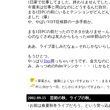
1日家で仕事してました。終わりませんでした
今週末は仕事と岡山なのにどうするんだ自分
まる1日PCの前にいるとテンションがどんど
ました（爆）
や、やばいVDT症候群の一歩手前か。
まる1日PCの前だったのでネタがありませ～ん
心のなぐさめは友人からもらったnil＠郡山の
ああ、ライブ楽しみだなぁ←それしかないら
もうひとつ。
やっぱり
Treo
買っちゃいそうです。金欠なのに
み、みっつめのPalmマシンか・・・（しかも
＞翠菜さん 健康によくないですよね（＾＾；まる１日PCの前に
PCに向かう一日。たしかにネタないですよね～。う
2002-09-15 芸術の秋、ライブの秋。
↑お前は春夏秋冬ライブだろう、という突っ込