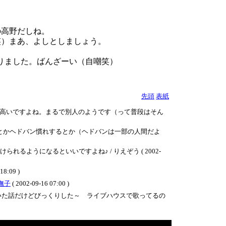
の高野だしね。
（笑）まあ、よしとしましょう。
となりました。ばんざーい（自嘲笑）
先頭
表紙
高いですよね。まるで別人のようです（って普段はそん
とかヘドバン慣れするとか（ヘドバンは一部の人間だよ
ようになるといいですよね♪ / りえぞう ( 2002-
18:09 )
撫子
( 2002-09-16 07:00 )
いた話だけどびっくりした～ ライブハウスで歌ってるの