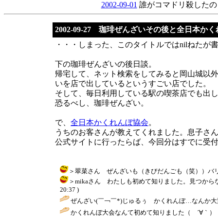
2002-09-01
誰がコマドリ殺したの
2002-09-27 珈琲ぜんざいその後と全日本か
・・・しまった、このタイトルではnilねたが
下の珈琲ぜんざいの後日談。
帰宅して、ネット検索をしてみると岡山城以外
いを店で出しているというすごい店でした。
そして、毎日利用している駅の喫茶店でも出
恐るべし、珈琲ぜんざい。
で、
全日本かくれんぼ協会
。
うちのお客さんが教えてくれました。息子さ
公式サイトに行ったらば、今回分はすでに受
＞翠菜さん ぜんざいも（きびだんごも（笑））バリエーショ
＞mikaさん わたしも初めて知りました。見つからな
20:37 )
ぜんざい(￣￢￣*)じゅるぅ かくれんぼ…なんか大
かくれんぼ大会なんて初めて知りました（ ´∀｀） 