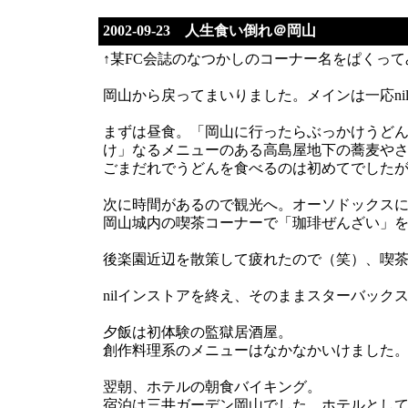
2002-09-23 人生食い倒れ＠岡山
↑某FC会誌のなつかしのコーナー名をぱくっ
岡山から戻ってまいりました。メインは一応n
まずは昼食。「岡山に行ったらぶっかけうど
け」なるメニューのある高島屋地下の蕎麦や
ごまだれでうどんを食べるのは初めてでした
次に時間があるので観光へ。オーソドックス
岡山城内の喫茶コーナーで「珈琲ぜんざい」
後楽園近辺を散策して疲れたので（笑）、喫
nilインストアを終え、そのままスターバック
夕飯は初体験の監獄居酒屋。
創作料理系のメニューはなかなかいけました
翌朝、ホテルの朝食バイキング。
宿泊は三井ガーデン岡山でした。ホテルとし