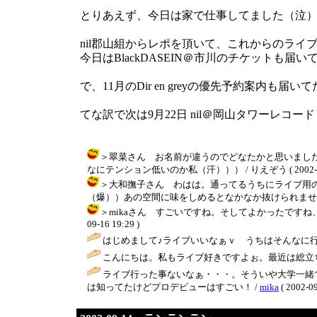
とりあえず、今日は家で仕事してました（泣
nil郡山組からレポを頂いて、これからのライ
今日はBlackDASEIN＠市川のチケット
で、11月のDir en greyの優先予約案
てな訳で次は9月22日 nil＠岡山タワーレコ
＞翠菜さん お名前が違うのでどなたかと思いまし
なにテンション低いのか私（汗））） / りえぞう ( 2002-09-1
＞大和撫子さん わはは。通ってるうちにライブ用
（爆））あの空間に味をしめるとなかなか抜けられませんね（＾＾； /
＞mikaさん すごいですね。そしてよかったですね、
09-16 19:29 )
はじめまして♪ライブいいなぁｖ うちはそんなに行
こんにちは。私もライブ好きですよぉ。最近は総立
ライブ行った事ないなぁ・・・。そういや大学一緒
は知ってたけどプロデビューはすごい！ /
mika
( 2002-09