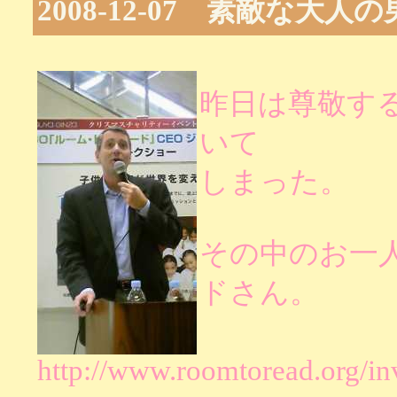
2008-12-07 素敵な大人
昨日は尊敬す
いて
しまった。
その中のお一人、r
ドさん。
http://www.roomtoread.org/in