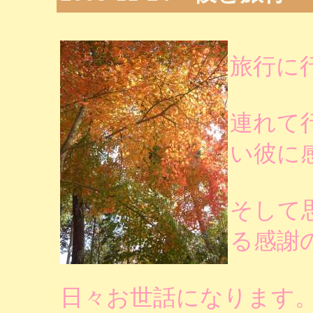
旅行に
連れて
い彼に
そして
る感謝
日々お世話になります