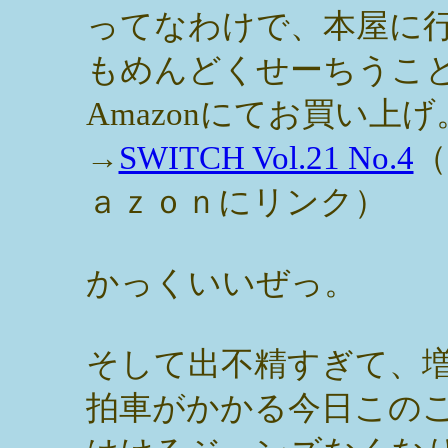
ってなわけで、本屋に
もめんどくせーちうこ
Amazonにてお買い上げ
→
SWITCH Vol.21 No.4
（
ａｚｏｎにリンク）
かっくいいぜっ。
そして出不精すぎて、
拍車がかかる今日この