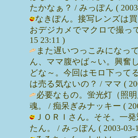
たかなぁ？ / みっぽん ( 2003-03
なきぽん。接写レンズは買
おデジカメでマクロで撮ってんだけ
15 23:11 )
また遅いつっこみになって
ん、ママ腹やば～い。興奮
どな～。今回はモロ下って
は売る気ないの？ / ママ ( 2003-0
必要なもの。蛍光灯（照明
魂。 / 痴呆ぎみナッキー ( 2003-0
ＪＯＲＩさん。そそ。一発
たん。 / みっぽん ( 2003-03-14