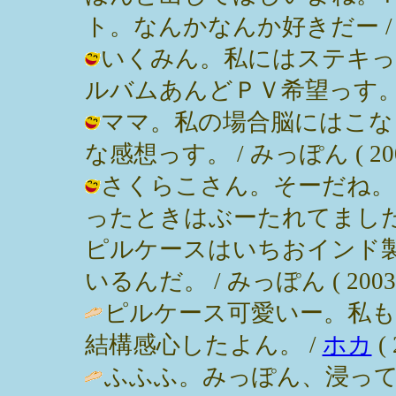
ト。なんかなんか好きだー / みっぽん
いくみん。私にはステキってい
ルバムあんどＰＶ希望っす。 / みっぽ
ママ。私の場合脳にはこな
な感想っす。 / みっぽん ( 2003-0
さくらこさん。そーだね。
ったときはぶーたれてまし
ピルケースはいちおインド
いるんだ。 / みっぽん ( 2003-03
ピルケース可愛いー。私も
結構感心したよん。 /
ホカ
( 
ふふふ。みっぽん、浸って