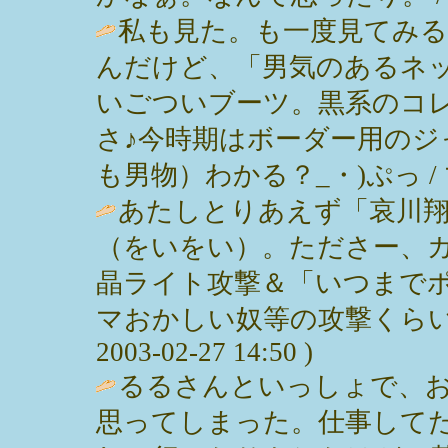
私も見た。も一度見てみ
んだけど、「男気のあるネ
いごついブーツ。黒系のコ
さ♪今時期はボーダー用のジ
も男物）わかる？_・)ぷっ / ママ ( 
あたしとりあえず「哀川
（をいをい）。たださー、
晶ライト攻撃＆「いつまで
マおかしい奴等の攻撃くらい
2003-02-27 14:50 )
るるさんといっしょで、
思ってしまった。仕事して