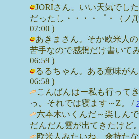
JORIさん。いい天気で
だったし・・・・゜・（ノД‘）・゜
07:00 )
あきまさん。そか欧米人の
苦手なので感想だけ書いてみたっす。
06:59 )
るるちゃん。ある意味がんばった。
06:58 )
こんばんはー私も行って
っ。それでは寝ます～Z。 /
六本木いくんだ～楽しん
だんだん雲が出てきたけど。 / JORI 
欧米人みたいね、傘持たな