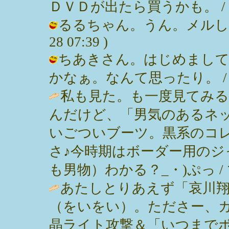
ＤＶＤが出たら買うかも。 / みっぽん 
るるちゃん。うん。メルしたなり
28 07:39 )
ちあきさん。はじめまして
かなぁ。なんて思ったり。 / みっぽん
私も見た。も一度見てみ
んだけど、「男気のあるネ
いごついブーツ。黒系のコ
さ♪今時期はボーダー用のジ
も男物）わかる？_・)ぷっ / ママ ( 
あたしとりあえず「哀川
（をいをい）。たださー、
晶ライト攻撃＆「いつまで