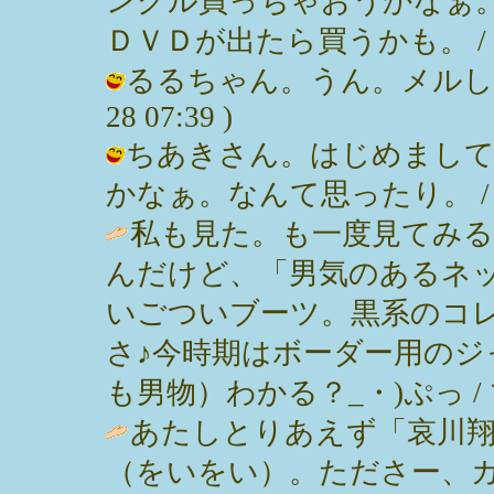
ングル買っちゃおうかなぁ
ＤＶＤが出たら買うかも。 / みっぽん 
るるちゃん。うん。メルしたなり
28 07:39 )
ちあきさん。はじめまして
かなぁ。なんて思ったり。 / みっぽん
私も見た。も一度見てみ
んだけど、「男気のあるネ
いごついブーツ。黒系のコ
さ♪今時期はボーダー用のジ
も男物）わかる？_・)ぷっ / ママ ( 
あたしとりあえず「哀川
（をいをい）。たださー、