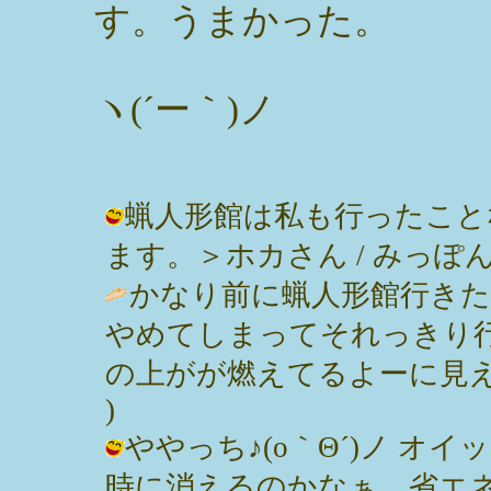
す。うまかった。
ヽ(´ー｀)ノ
蝋人形館は私も行ったこと
ます。＞ホカさん / みっぽん ( 200
かなり前に蝋人形館行き
やめてしまってそれっきり
の上がが燃えてるよーに見え
)
ややっち♪(o｀Θ´)ノ オ
時に消えるのかなぁ。省エ