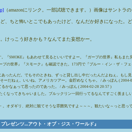
p]
（amazonにリンク。一部試聴できます。）画像はサントラ
けど、ちと怖いとこでもあったけど、なんだか好きになった。
ぁ。けっこう好きかも？なんてまた妄想かー。
OKE』もあわせて見るといいですよー。『ガープの世界』私もまた見たいなぁ。 / みっ
世界』『スモーク』も確認できた。173円で『ブルー・イン・ザ・フェイス』レンタ
にあったんだ。でもそのときね、ずっと貸し出し中だったんだよねぇ。もし見
。いいね。アメリカツアー。金貯めなくちゃ。 / みっぽん ( 2004-02-28 
思ったのであった。 / みっぽん ( 2004-02-28 20:57 )
たくなってきちゃいました。ブルックリン一回行ってるなんてすごく羨まし
オダギリ、絶対に観てそうな雰囲気ですよ～～～。観たいな～っと思ってる人、い
ズ・プレゼンツ...アウト・オブ・ジス・ワールド』