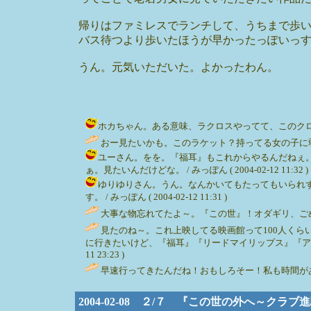
帰りはファミレスでランチして、うちまで歩
バス待つより歩いたほうが早かったっぽいっ
うん。元気いただいた。よかったわん。
ホカちゃん。ある意味、ラクロスやってて、このクロスを持っ
おー見たいかも。このラケット？持ってる女の子に弱い（えぇ） /
ユーさん。をを。『福耳』もこれからやるんだねぇ
ぁ。見たいんだけどな。 / みっぽん ( 2004-02-12 11:32 )
ゆりゆりさん。うん。なんかいてもたってもいられ
す。 / みっぽん ( 2004-02-12 11:31 )
大事な物忘れてたよ～。『この世』！オダギリ、ごめんね～。 / 
見たのね～。これ上映してる映画館って100人く
に行きたいけど、『福耳』『リードマイリップス』『アイデン
11 23:23 )
早速行ってきたんだね！おもしろそー！私も時間が
2004-02-08 ２/７ 『この世の外へ～ク