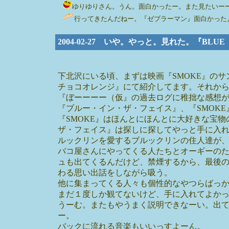
ゆりゆりさん。うん。面白かったー。また見たいーー。しかし
行ってきたんだねー。『ゼブラーマン』面白かった
2004-02-27 いや。やっと。見れた。『BLUE
下北沢にいる頃、まずは映画『SMOKE』の
チョコオレンジ』にて紹介してます。それか
『ぼーーーー（仮』の過去ログに稚拙な感想が
『ブルー・イン・ザ・フェイス』、『SMOK
『SMOKE』はほんとにほんとに大好きな宝
ザ・フェイス』は探しに探してやっと手に入
ルックリンを愛するブルックリンの住人達が
バコ屋さんにやってくる人たちとオーギーの
ュも出てくるんだけど、禁煙するから、最後
わる思い出話をしながら吸う。
他に集まってくる人々も個性的なやつらばっ
まだ１度しか観てないけど、手に入れてよか
うーむ。またもやうまく説明できなーい。出
ー。
バックに流れる音楽もいいっすよーん。