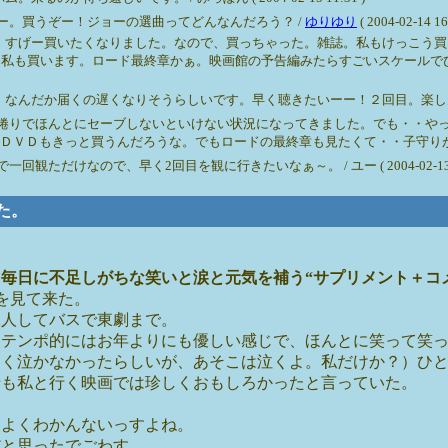
ー。買うぞー！ジョーの選曲ってどんなんだろう？ /
ゆりゆり
( 2004-02-14 16
、すげー買いたくなりました。なので、買っちゃった。雑誌。私もけっこう買
も私も買います。ロード最終章かぁ。映画館の予告編みたらすごいスケールで
届くの遅くなりそうらしいです。早く聴きたいーー！２回目。楽しんでねぇん♪ / みっ
捲りでほんとにセーブしないといけない状況になってきました。でも・・や
きっと買うんだろうな。でもロードの最終章も見たくて・・子守りが欲しい！ / やっち
だけなので、早く2回目を観に行きたいなぁ～。 / ユー ( 2004-02-13 13
来た。
、
毎日に不足しがちな笑いと涙と元気を補う“サプリメント＋コ
を見て来た。
二人してバスで東劇まで。
、テンポ的にはお年よりにも優しい感じで、ほんとに笑って笑
たく泣かなかったらしいが、あそこは泣くよ。私だけか？）ひ
母も私と行く映画では珍しくおもしろかったと言っていた。
←よくわかんないっすよね。
だと思ったでごわす。