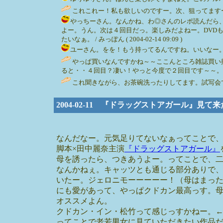
これこれー！私も欲しいのですー。次、狙ってます
やっちーさん。なんかね、わ◎さんのレポ読んだら
よー。うん。次は４回目だっ。楽しみだよねー。DVD
たいなぁ。 / みっぽん ( 2004-02-14 09:09 )
ユーさん。をを！もう持ってるんですね。いいなー。なんだか
やっぱ買いなんですかね～～ここんところ雑誌買い
ると・・４回目？凄い！やっと今度で２回目です～～。ＤＶＤも
これ聞きながら、お茶碗洗ったりしてます。試写会で一回観た
2004-02-11 『ドラッグストアガール』見て
なんだなー。元気足りてないなぁってことで
脚本×田中麗奈主演
『ドラッグストアガール』
母を誘ったら、つきあうよー。ってことで、
なんかねぇ。キャッツとも通じる部分ありで
いたー。ジェロニモーーーーー！（母はまっ
にも愛があって、やっぱクドカン最高っす。
オススメよん。
クドカン・イン・松竹って感じっすかねー。
ってことで老若男女に見ていただきたい作品