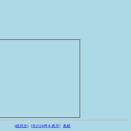
(総目次)
[次の10件を表示]
表紙