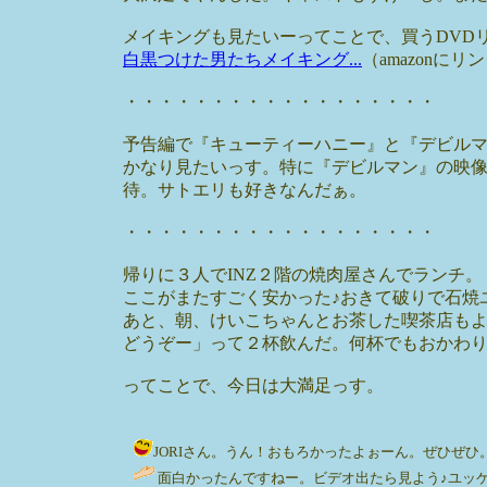
メイキングも見たいーってことで、買うDVD
白黒つけた男たちメイキング...
（amazonに
・・・・・・・・・・・・・・・・・・
予告編で『キューティーハニー』と『デビル
かなり見たいっす。特に『デビルマン』の映
待。サトエリも好きなんだぁ。
・・・・・・・・・・・・・・・・・・
帰りに３人でINZ２階の焼肉屋さんでランチ。
ここがまたすごく安かった♪おきて破りで石焼
あと、朝、けいこちゃんとお茶した喫茶店も
どうぞー」って２杯飲んだ。何杯でもおかわ
ってことで、今日は大満足っす。
JORIさん。うん！おもろかったよぉーん。ぜひぜひ。ユッケ
面白かったんですねー。ビデオ出たら見よう♪ユッケビビンパもうま