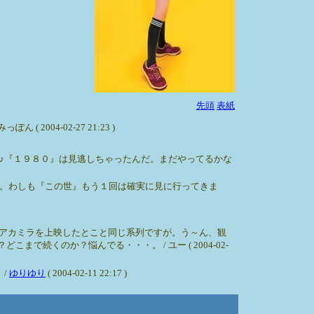
先頭
表紙
04-02-27 21:23 )
♪『１９８０』は見逃しちゃったんだ。まだやってるかな
。わしも『この世』もう１回は確実に見に行ってきま
。アカミラを上映したとこと同じ系列ですが。う～ん、観
続くのか？悩んでる・・・。 / ユー ( 2004-02-
 /
ゆりゆり
( 2004-02-11 22:17 )