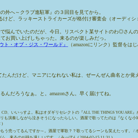
世の外へ～クラブ進駐軍』の３回目を見てから。
になるけど、ラッキーストライカーズが格付け審査会（オーディ
。
ので悩んでいたのだが、今日。リスペクト某サイトのわ◎さん
nにてお買い上げしちゃった。来るのが楽しみだっ。
アウト・オブ・ジス・ワールド』
（amazonにリンク）監督を
いてたんだけど、マニアになれない私は、ぜーんぜん曲名とか覚
んだろうなぁ。と。amazonさん。早く届けてね。
、いいっすよ。私はオダギリセレクトの『ALL THE THINGS YOU AR
リも演奏しながら泣きそうになったらしい。酒屋で歌ってたのは『なくな小
 )
てるんですか～。酒屋で軍歌？？歌ってるシーンも笑えたっす。 / ホカ ( 2004-
待ち遠しいです。 / みっぽん ( 2004-02-15 11:31 )