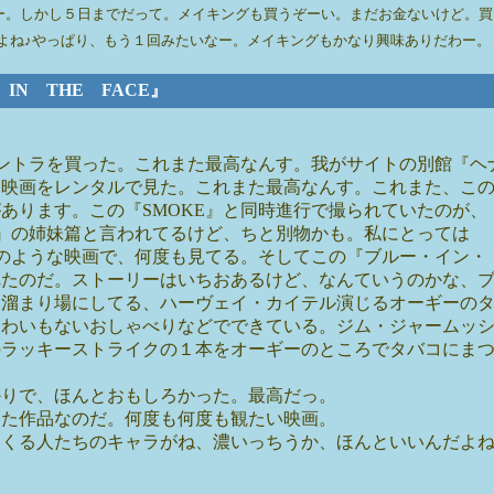
５日までだって。メイキングも買うぞーい。まだお金ないけど。買うんだー。 / みっ
よね♪やっぱり、もう１回みたいなー。メイキングもかなり興味ありだわー。 
 IN THE FACE』
サントラを買った。これまた最高なんす。我がサイトの別館『ヘ
ら映画をレンタルで見た。これまた最高なんす。これまた、こ
あります。この『SMOKE』と同時進行で撮られていたのが、
E』の姉妹篇と言われてるけど、ちと別物かも。私にとっては
物のような映画で、何度も見てる。そしてこの『ブルー・イン・
れたのだ。ストーリーはいちおあるけど、なんていうのかな、
、溜まり場にしてる、ハーヴェイ・カイテル演じるオーギーの
たわいもないおしゃべりなどでできている。ジム・ジャームッ
のラッキーストライクの１本をオーギーのところでタバコにま
かりで、ほんとおもしろかった。最高だっ。
った作品なのだ。何度も何度も観たい映画。
てくる人たちのキャラがね、濃いっちうか、ほんといいんだよ