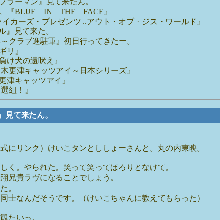
ブラーマン』見て来たん。
BLUE IN THE FACE』
イカーズ・プレゼンツ...アウト・オブ・ジス・ワールド』
ル』見て来た。
へ～クラブ進駐軍』初日行ってきたー。
ギリ』
負け犬の遠吠え』
『木更津キャッツアイ～日本シリーズ』
更津キャッツアイ』
新選組！』
ン』見て来たん。
公式にリンク）けいこタンとししょーさんと。丸の内東映。
わしく。やられた。笑って笑ってほろりとなけて。
と翔兄貴ラヴになることでしょう。
れた。
隣同士なんだそうです。（けいこちゃんに教えてもらった）
た観たいっ。