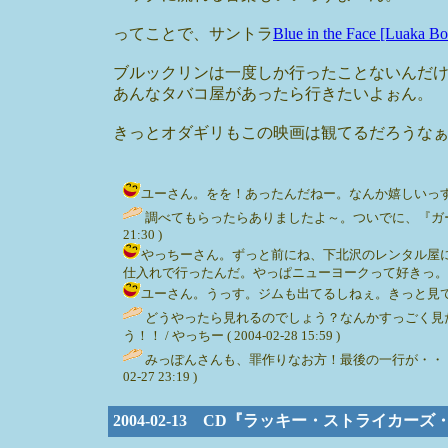
ってことで、サントラ
Blue in the Face [Luaka Bo
ブルックリンは一度しか行ったことないんだ
あんなタバコ屋があったら行きたいよぉん。
きっとオダギリもこの映画は観てるだろうな
ユーさん。をを！あったんだねー。なんか嬉しいっす。『SM
調べてもらったらありましたよ～。ついでに、『ガープの
21:30 )
やっちーさん。ずっと前にね、下北沢のレンタル屋
仕入れで行ったんだ。やっぱニューヨークって好きっ。そーだねぇ
ユーさん。うっす。ジムも出てるしねぇ。きっと見てるかなぁって
どうやったら見れるのでしょう？なんかすっごく見
う！！ / やっちー ( 2004-02-28 15:59 )
みっぽんさんも、罪作りなお方！最後の一行が・・・。
02-27 23:19 )
2004-02-13 CD『ラッキー・ストライカー