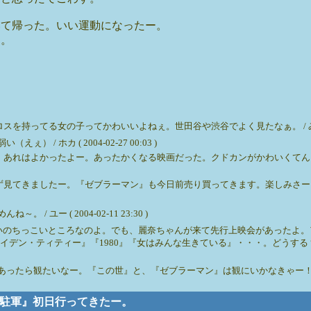
いて帰った。いい運動になったー。
す。
てる女の子ってかわいいよねぇ。世田谷や渋谷でよく見たなぁ。 / みっぽん ( 20
 ホカ ( 2004-02-27 00:03 )
。あれはよかったよー。あったかくなる映画だった。クドカンがかわいくてん
ず見てきましたー。『ゼブラーマン』も今日前売り買ってきます。楽しみさー
ユー ( 2004-02-11 23:30 )
らいのちっこいところなのよ。でも、麗奈ちゃんが来て先行上映会があったよ
・ティティー』『1980』『女はみんな生きている』・・・。どうする？どこまで
あったら観たいなー。『この世』と、『ゼブラーマン』は観にいかなきゃー！
ラブ進駐軍』初日行ってきたー。