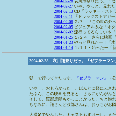
2004-02-28
哀川翔祭りだっ。『ゼ
2004-02-27
いや。やっと。見れた。『
2004-02-13
CD『ラッキー・ストラ
2004-02-11
『ドラッグストアガー
2004-02-08
２/７ 『この世の外
2004-02-05
ビジュアル系な『オダ
2004-02-02
流行ってるらしい本『
2004-01-25
１/２４ さらに映画
2004-01-23
やっと見れたー！『木
2004-01-14
１/１１・始ったー『
2004-02-28 哀川翔祭りだっ。『ゼブラーマ
朝一で行ってきたっす。
『ゼブラーマン』
（
いやー。おもろかったー。ほんとに祭にふさ
たぶん、この映画を見ると、さらにがんがん
そして、渡部篤朗もかっこよかった。ちと惚
ちなみに、翔さんと渡部さんは、おうちがお
大満足でやんした。キャストもすげーし。ま