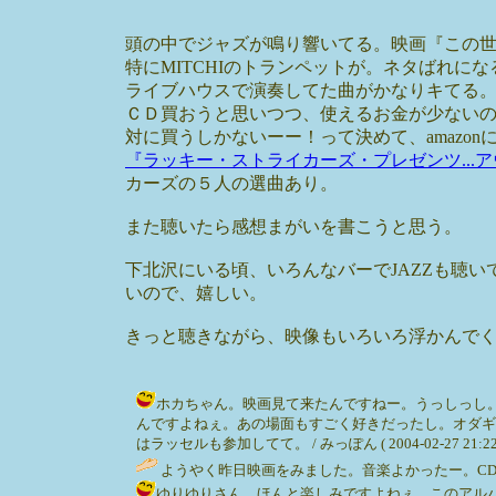
頭の中でジャズが鳴り響いてる。映画『この
特にMITCHIのトランペットが。ネタばれ
ライブハウスで演奏してた曲がかなりキてる
ＣＤ買おうと思いつつ、使えるお金が少ない
対に買うしかないーー！って決めて、amazo
『ラッキー・ストライカーズ・プレゼンツ...
カーズの５人の選曲あり。
また聴いたら感想まがいを書こうと思う。
下北沢にいる頃、いろんなバーでJAZZも聴
いので、嬉しい。
きっと聴きながら、映像もいろいろ浮かんでくる
ホカちゃん。映画見て来たんですねー。うっしっし。CD
んですよねぇ。あの場面もすごく好きだったし。オダギ
はラッセルも参加してて。 / みっぽん ( 2004-02-27 21:22
ようやく昨日映画をみました。音楽よかったー。CDもう売っ
ゆりゆりさん。ほんと楽しみですよねぇ。このアルバム。来るのが