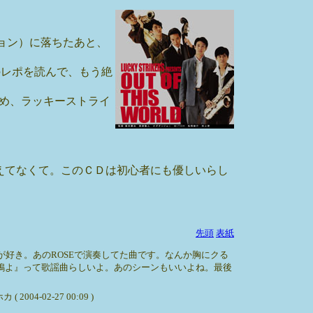
ション）に落ちたあと、
のレポを読んで、もう絶
はじめ、ラッキーストライ
えてなくて。このＣＤは初心者にも優しいらし
先頭
表紙
E』が好き。あのROSEで演奏してた曲です。なんか胸にクる
鳩よ』って歌謡曲らしいよ。あのシーンもいいよね。最後
02-27 00:09 )