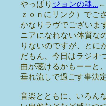
やっぱり
ジョンの魂...
←
ｚｏｎにリンク）でご
かなりラヴでございま
ニアになれない体質な
りないのですが、とに
だもん。今日はラジオ
曲が聴けるかもーーと
垂れ流しで過ごす事決
音楽とともに、いろん