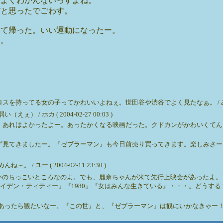
←よくわかんないっすよね。
だと思ったでごわす。
いて帰った。いい運動になったー。
す。
てる女の子ってかわいいよねぇ。世田谷や渋谷でよく見たなぁ。 / みっぽん ( 20
 ホカ ( 2004-02-27 00:03 )
。あれはよかったよー。あったかくなる映画だった。クドカンがかわいくてん
ず見てきましたー。『ゼブラーマン』も今日前売り買ってきます。楽しみさー
ユー ( 2004-02-11 23:30 )
らいのちっこいところなのよ。でも、麗奈ちゃんが来て先行上映会があったよ
・ティティー』『1980』『女はみんな生きている』・・・。どうする？どこまで
あったら観たいなー。『この世』と、『ゼブラーマン』は観にいかなきゃー！