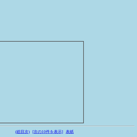
(総目次)
[次の10件を表示]
表紙