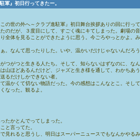
ラブ進駐軍』初日行ってきたー。
『この世の外へ～クラブ進駐軍』初日舞台挨拶ありの回に行っ
観たのだが、３度目にして、すごく魂にキてしまった。劇場の
くり全体を見ることができたように思う。今ごろやっとかよ。
なぁ。なんて思ったりした。いや、温かいだけじゃないんだろ
にがつがつと生きる人たち。そして、知らないはずなのに、な
とは山ほどあるんだけど、ジャズと生き様を通して、わかちあ
見送るだけしかできない者。
くて温かくて切ない物語だった。今の感想はこんなとこ。そし
たくなった。観るよ。
べったかとんでってしまった。
なこと言ってた。
画で見れると思うし、明日はスーパーニュースでもなんかやる