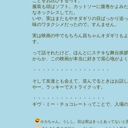
ことをお詫びするっす。
服装も頭はソフト。カットソーに腹巻かよみ
なネックレスしてた。
いや、実はまたもやオダギリの目ばっかり追
味のワタクシメだったので。すんません。
実は映画の中でもちろん昌ちゃんオダギリも
す。
って話それたけど、ほんとにステキな舞台挨
からか、この映画が本当に好きで居心地がよ
・・・・・・・・・・・・・・・・・
そして友達とも会えて、並んでるときはお話
やー。ラッキーでストライクっす。
・・・・・・・・・・・・・・・・
ギヴ・ミー・チョコレートってことで、入場
ホカちゃん。うしし。目は実はきっとあってないと思うんだけ