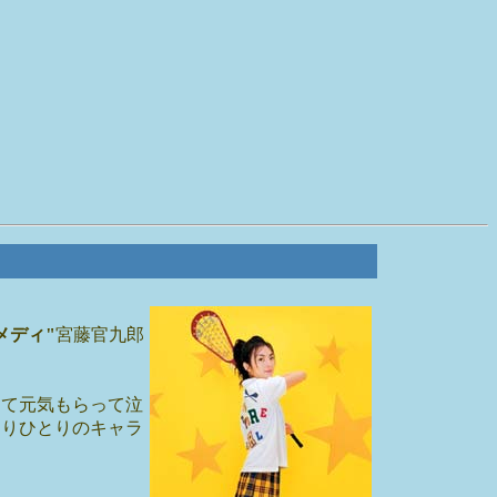
メディ"
宮藤官九郎
って元気もらって泣
とりひとりのキャラ