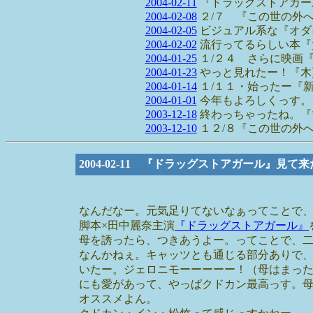
2004-02-11
『ドラッグストアガー
2004-02-08
２/７ 『この世の外
2004-02-05
ビジュアル系な『オダ
2004-02-02
流行ってるらしい本『
2004-01-25
１/２４ さらに映画
2004-01-23
やっと見れたー！『木
2004-01-14
１/１１・始ったー『
2004-01-01
今年もよろしくっす。
2003-12-18
終わっちゃったね。『
2003-12-10
１２/８『この世の外
2004-02-11 『ドラッグストアガール』見て
なんだなー。元気足りてないなぁってことで
脚本×田中麗奈主演
『ドラッグストアガール』
母を誘ったら、つきあうよー。ってことで、
なんかねぇ。キャッツとも通じる部分ありで
いたー。ジェロニモーーーーー！（母はまっ
にも愛があって、やっぱクドカン最高っす。
オススメよん。