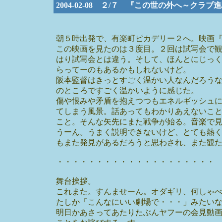
2004-02-08 ２/７ 『この世の外へ～ク
朝５時出発で、有楽町ピカデリー２へ。映画
この映画を見たのは３度目。２回は試写会で
はり試写会とは違う。そして、ほんとにじっ
らってーのもあるかもしれないけど。
阪本監督はきっとすごく温かい人なんだろう
のところですごく温かいように感じた。
傷や恨みや矛盾を抱えつつもエネルギッシュ
てしまう風景。話あってもわかりあえないこ
こと。そんな矢先にまた戦争が始る。音楽で
うーん。うまく説明できないけど、とても熱
もまた発見があるだろうと思わされ、また観
・・・・・・・・・・・・・・・・・・・・
舞台挨拶。
これまた。すんませーん。オダギリ、何しゃ
たしか「こんなにいい劇場で・・・」みたい
明日かあさってあたりたぶんヤフーの会見動