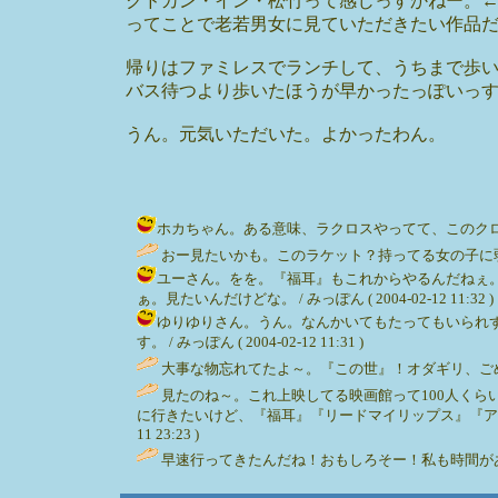
クドカン・イン・松竹って感じっすかねー。
ってことで老若男女に見ていただきたい作品
帰りはファミレスでランチして、うちまで歩
バス待つより歩いたほうが早かったっぽいっ
うん。元気いただいた。よかったわん。
ホカちゃん。ある意味、ラクロスやってて、このクロスを持っ
おー見たいかも。このラケット？持ってる女の子に弱い（えぇ） /
ユーさん。をを。『福耳』もこれからやるんだねぇ
ぁ。見たいんだけどな。 / みっぽん ( 2004-02-12 11:32 )
ゆりゆりさん。うん。なんかいてもたってもいられ
す。 / みっぽん ( 2004-02-12 11:31 )
大事な物忘れてたよ～。『この世』！オダギリ、ごめんね～。 / 
見たのね～。これ上映してる映画館って100人く
に行きたいけど、『福耳』『リードマイリップス』『アイデン
11 23:23 )
早速行ってきたんだね！おもしろそー！私も時間が