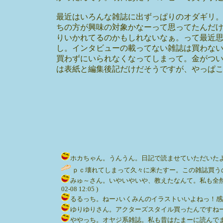
最近はいろんな雑誌に出ずっぱりのオダギリ
ちの方が興味の対象かなーって思ってたんだ
りいかれてるのかもしれないなぁ。って最近
し。インタビューの載ってない雑誌は買わな
買わずにいられなくなってしまって。金がつ
は表紙と編集後記だけだそうですが、やっぱ
ホカちゃん。うんうん。日記で読ませていただいたよー。マックか
ｐｃ壊れてしまって久々に来たすー。この雑誌買うのすっかり
みゅ～さん。いやいやいや、教えたなんて。私も全然知
02-08 12:05 )
るるっち。ねー♪いくみんのイラストいいよねっ！感謝なのだ
ゆりゆりさん。アクターズスタイル買ったんですねー。あれ高い
ややっち。オヤジ系雑誌。私も昔はたまーに読んでまし