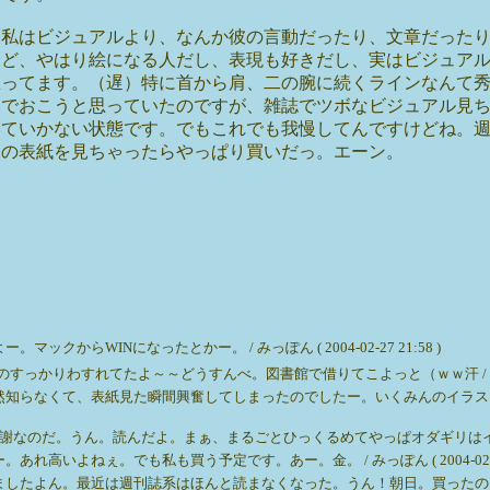
。私はビジュアルより、なんか彼の言動だったり、文章だった
けど、やはり絵になる人だし、表現も好きだし、実はビジュア
思ってます。（遅）特に首から肩、二の腕に続くラインなんて
いでおこうと思っていたのですが、雑誌でツボなビジュアル見
いていかない状態です。でもこれでも我慢してんですけどね。
この表紙を見ちゃったらやっぱり買いだっ。エーン。
らWINになったとかー。 / みっぽん ( 2004-02-27 21:58 )
わすれてたよ～～どうすんべ。図書館で借りてこよっと（ｗｗ汗 / ホカ ( 2004
らなくて、表紙見た瞬間興奮してしまったのでしたー。いくみんのイラストステキで
。うん。読んだよ。まぁ、まるごとひっくるめてやっぱオダギリはイイ♪よね。 / みっ
よねぇ。でも私も買う予定です。あー。金。 / みっぽん ( 2004-02-08 1
たよん。最近は週刊誌系はほんと読まなくなった。うん！朝日。買ったのよ。クド