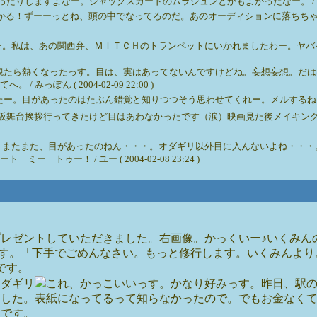
すよなー。ジャックスカードのムラジュンとかもよかったなー。 / ホカ ( 2004
わかる！ずーーっとね、頭の中でなってるのだ。あのオーディションに落ちちゃ
ー。私は、あの関西弁、ＭＩＴＣＨのトランペットにいかれましたわー。ヤバイ
観たら熱くなったっす。目は、実はあってないんですけどね。妄想妄想。だは
ぽん ( 2004-02-09 22:00 )
あったのはたぶん錯覚と知りつつそう思わせてくれー。メルするねー♪ / みっぽん (
阪舞台挨拶行ってきたけど目はあわなかったです（涙）映画見た後メイキン
？またまた、目があったのねん・・・。オダギリ以外目に入んないよね・・・
ゥー！ / ユー ( 2004-02-08 23:24 )
レゼントしていただきました。右画像。かっくいー♪いくみん
す。「下手でごめんなさい。もっと修行します。いくみんより
です。
オダギリ
これ、かっこいいっす。かなり好みっす。昨日、駅
ました。表紙になってるって知らなかったので。でもお金なく
定です。