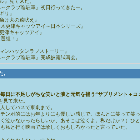
ル』見て来た。
へ～クラブ進駐軍』初日行ってきたー。
ギリ』
負け犬の遠吠え』
『木更津キャッツアイ～日本シリーズ』
更津キャッツアイ』
新選組！』
マンハッタンラブストーリー』
へ～クラブ進駐軍』完成披露試写会。
来た。
、
毎日に不足しがちな笑いと涙と元気を補う“サプリメント＋コ
を見て来た。
二人してバスで東劇まで。
、テンポ的にはお年よりにも優しい感じで、ほんとに笑って笑
たく泣かなかったらしいが、あそこは泣くよ。私だけか？）ひ
母も私と行く映画では珍しくおもしろかったと言っていた。