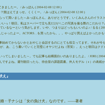
 / みっぽん ( 2004-02-08 12:00 )
っせ。くくくー。 / みっぽん ( 2004-02-08 12:00 )
いました～みっぽんさん、ありがとうです。いくみんさんのイラストもす・て・ち～♪ /
いいっ！朝日。私はスーパーで立ち見だけ(^^;この写真を撮る際のこだわり
という気がします。いや、つまりはどっちもいいのよ♪ / るる ( 2004-02-0
んじゃったよー。ACTORS…を買ったから。。。やっぱり買えばよかったかも
事始めてからないかとおやじと会話するのにとても役立ってます。それが今
あ、こう書いていくと完璧にオヤジだよね（苦笑）。えっと朝日はクドカンさんの
ました～。でも記事も結構面白いのありましたよ。 / JORI ( 2004-02-06
すよね。週刊朝日ったら、待合室の課題図書。外人モデル（♀）の表紙かぁ、なん
遠吠え』
未婚・子ナシは「女の負け犬」なのです。――著者