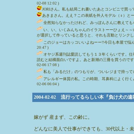
02-08 12:02 )
JORIさん。私も結局これ書いたあとコンビニで買ってきましたー。
あきまさん。ええ？この表紙を外人モデル（♀）とー？髭はえてま
全然知らなかったけれど、みっぽんさんに教えてもらって買
い、い、いくみんちゃんのイラストーーひょえ～～
が選択して作っていると思うと、それも言動とリンクしているなー
このジョーはカッコいいよねーー!!今日も本屋で悩
20:47 )
オヤジ系週刊誌愛読してもう１３年くらいです。仕
読むと結構面白いですよ。あと新潮の三冊を買うのですが、
02-06 17:08 )
私も「みるだけ」のつもりが、ついレジまで持っていってしまい
アレルギー体質の私。この時期、耳鼻科によく行くんで
02-06 06:04 )
2004-02-02 流行ってるらしい本『負け犬の
嫁がず 産まず、この齢に。
どんなに美人で仕事ができても、30代以上・