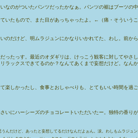
たいなのがついたパンツだったかなぁ。パンツの裾はブーツの
っていたもので、また目があっちゃったよ。←（痛・そういう
よいのだけど、明ムラジュンにかなりいかれてた、わし。前か
拶だったっす。最近のオダギリは、けっこう観客に対してやさ
くリラックスできてるのか？なんてあくまで妄想だけど。なん
して楽しかったし、食事とおしゃべりも、とてもいい時間を過
のさいにハーシーズのチョコレートいただいたー。独特の香り
ど、あったと妄想してるだけなんだよぉん。涙。わしもムラジュン好きーー。 / みっ