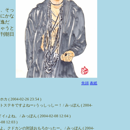
り、そっ
ルにかな
秀逸だ
ちゃうと
週刊朝日
先頭
表紙
-02-26 23:54 )
すよねー♪うっしっしー！ / みっぽん ( 2004-
ぽん ( 2004-02-08 12:04 )
2:03 )
カンの対談おもろかったー。 / みっぽん ( 2004-