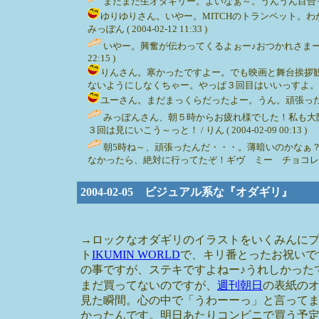
またまた生オダギリー。よいなぁ～。うんうん目合ったりしま
ゆりゆりさん。いやー。MITCHのトランペット。
みっぽん ( 2004-02-12 11:33 )
いやー。興奮が伝わってくるよぉー♪おつかれさま
22:15 )
りんさん。寒かったですよー。でも映画と舞台挨拶
ないようにしなくちゃー。やっぱ３回目はいいっすよ。てへ。 / みっ
ユーさん。まだまっくらだったよー。うん。頑張ったー。目が
みっぽんさん、朝５時からお疲れ様でした！私も大
３回は見にいこう～っと！ / りん ( 2004-02-09 00:13 )
朝5時ね～、頑張ったんだ・・・。薄暗いのかなぁ
なかったら、絶対に行ってたぞ！ギヴ ミー チョコレート ミー ト
2004-02-05 ビジュアル系な『オダギリ』
→ロックなオダギリのイラストをいくみんにプ
ト
IKUMIN WORLD
で、キリ番とったお祝いで
の事ですが、ステキですよねー♪うれしかった
まだ買ってないのですが、
週刊朝日
の表紙の
見た瞬間。心の中で「うわーーっ」と言って
かったんです。明日あたりコンビニで買う予