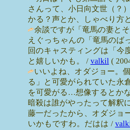
さんって、小日向文世（？
かる？声とか、しゃべり方とか。 / あ
余談ですが「竜馬の妻とそ
えぐっちゃんの「竜馬のば
回のキャスティングは「今
と嬉しいかも。 /
valkil
( 2004
いいよね、オダジョー。個
る」と可愛がられていた永
を可愛がる…想像するとか
暗殺は誰がやったって解釈
藤一だったから、オダジョ
いかもですわ。だはは /
valk