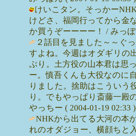
けいこタン。そっかーNH
けどさ、福岡行ってから金
か買うぞーーーー！ / みっぽん ( 20
２話目を見ました～～ぐ
すよね。今週はオダギリの
ぷり。土方役の山本君は思
ー。慎吾くんも大役なのに
りました。捨助はこういう
り。でもやっぱり斎藤一殿の
やっちー ( 2004-01-19 02:33 )
NHKから出てる大河の本
れのオダジョー、横顔ちと