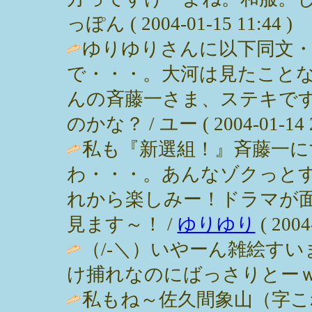
っぽん ( 2004-01-15 11:44 )
ゆりゆりさんに以下同文・
で・・・。大河は見たこと
んの斉藤一さま、ステキで
のかな？ / ユー ( 2004-01-14 2
私も『新選組！』斉藤一
わ・・・。あんなゾクっと
れから楽しみー！ドラマが
見ます～！ /
ゆりゆり
( 2004
（/-＼）いやーん雑絵すい
け捕れなのにばっさりとーｗ / パンダ
私もね～佐久間象山（字こ