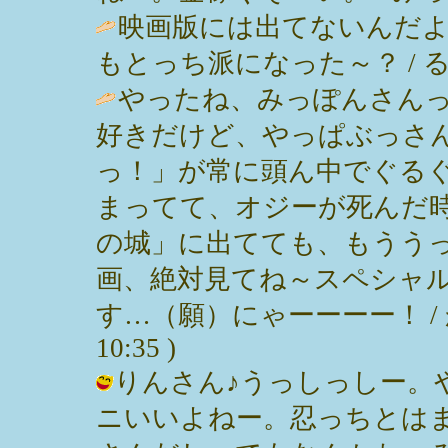
映画版には出てないんだよ
もとっち派になった～？ / るる ( 2
やったね、みっぽんさん
好きだけど、やっぱぶっさ
っ！」が常に頭ん中でぐる
まってて、オジーが死んだ
の城」に出てても、もうう
画、絶対見てね～スペシャル
す…（願）にゃーーーー！ / かな
10:35 )
りんさん♪うっしっしー。
ニいいよねー。忍っちとは