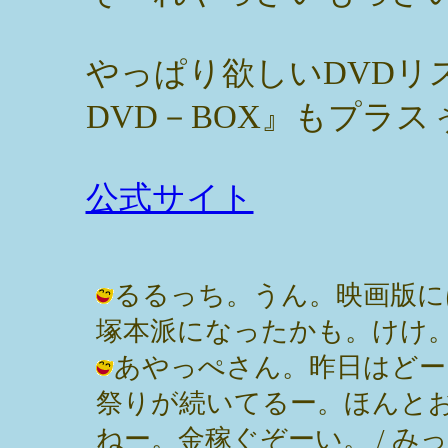
やっぱり欲しいDVDリ
DVD－BOX』もプラス
公式サイト
るるっち。うん。映画版に
塚本派になったかも。けけ。 / みっぽ
あやっぺさん。昨日はどー
祭りが続いてるー。ほんとお
ねー。金稼ぐぞーい。 / みっぽん ( 