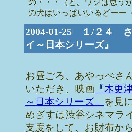
の・・・（と。ワシは思う
の犬はいっぱいいるどーー（力説） / m
2004-01-25 １/
イ～日本シリーズ』
お昼ごろ、あやっぺさ
いただき、映画
『木更
～日本シリーズ』
を見
めざすは渋谷シネマラ
支度をして、お財布か