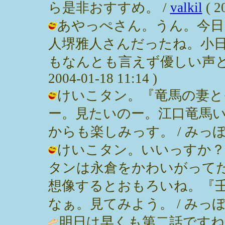
ら是非おすすめ。 /
valkil
( 2
あやっぺさん。うん。今日
人堺雅人さんだったね。小
もなんとも言えず優しい声とし
2004-01-18 11:14 )
けいこタン。『竜馬の妻と
ー。見たいのー。江口竜馬
からも楽しみっす。 / みっぽん ( 2
けいこタン。いいっすか？
タンは永倉をかわいがって
想像するとおもろいね。『
なぁ。見てみよう。 / みっぽん ( 2
明日は早くも第二話です