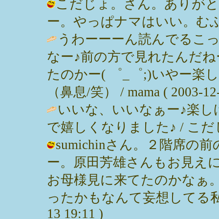
こだじょ。さん。ありがと
ー。やっぱナマはいい。むふ。 / みっ
うわーーーん読んでるこ
なー♪前の方で見れたんだね
たのかー( ゜_゜;)いやー
（鼻息/笑） / mama ( 2003-12-1
いいな、いいなぁー♪楽し
で嬉しくなりました♪ / こだじょ。 (
sumichinさん。２階席
ー。原田芳雄さんもお見え
お母様見に来てたのかなぁ
ったかもなんて妄想してる私でした
13 19:11 )