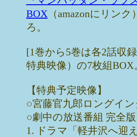
『マンハッタン・ラブス
BOX
（amazonにリンク
ろ。
[1巻から5巻は各2話収
特典映像）の7枚組BOX
【特典予定映像】
○宮藤官九郎ロングイン
○劇中の放送番組 完全版
1. ドラマ「軽井沢へ