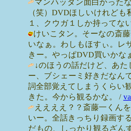
マンハッタン面白かった
（笑）DVDほしいけれども
１、クウガ１しか持ってない（笑） / 
けいこタン。そーなの斎藤
いなぁ。わしもほすぃ。レ
きー。やっぱDVD買いかなぁ。 / み
↓のほうの話だけど、あた
ー、ブシェーミ好きだなん
詞全部覚えてしまうくらい
きた。今から観るかな。 /
va
ええええ？？斎藤一くんをや
いー。全話きっちり録画する
だもの、しっかり観るざんすわ