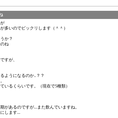
ね
すが
人が多いのでビックリします（＾＾）
ょうか？
ものね
のですが、
るようになるのか..？？
す。
ているくらいです。（現在で5種類）
があるのですが...また飲んでいますね。
します...