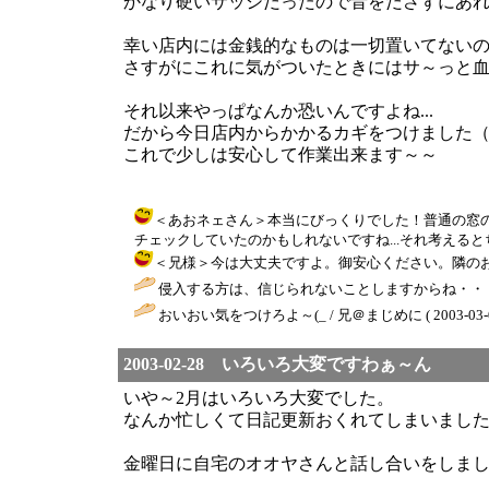
かなり硬いサッシだったので音をださずにあ
幸い店内には金銭的なものは一切置いてない
さすがにこれに気がついたときにはサ～っと血の
それ以来やっぱなんか恐いんですよね...
だから今日店内からかかるカギをつけました（
これで少しは安心して作業出来ます～～
＜あおネェさん＞本当にびっくりでした！普通の窓
チェックしていたのかもしれないですね...それ考えるとちと恐いですぅ
＜兄様＞今は大丈夫ですよ。御安心ください。隣のお店も同
侵入する方は、信じられないことしますからね・・・
おいおい気をつけろよ～(_ / 兄＠まじめに ( 2003-03-03 
2003-02-28 いろいろ大変ですわぁ～ん
いや～2月はいろいろ大変でした。
なんか忙しくて日記更新おくれてしまいました
金曜日に自宅のオオヤさんと話し合いをしま