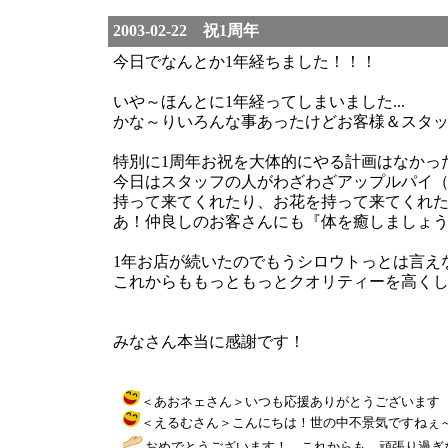
2003-02-22 祝1周年
今日でなんとか1年経ちました！！！
いや～ほんとに1年経ってしまいました...
かな～りいろんな事あったけどお客様＆スタ
特別に1周年お祝を大体的にやる計画はなかっ
今日はスタッフの人がわざわざアップルパイ
持って来てくれたり、お花を持って来てくれ
あ！仲良しのお客さんにも『体を癒しましょ
1年お店が続いたのでもうシロウトっとは言え
これからももっともっとクオリティーを高く
みなさん本当に感謝です！
＜あおネェさん＞いつも応援ありがとうございます（＾＾） / BB
＜えるむさん＞こんにちは！世の中不景気ですねぇ～～私の大
おめでとうございます！ これからも、頑張り過ぎな