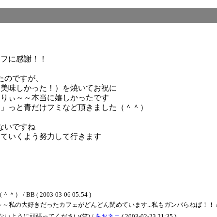
ッフに感謝！！
たのですが、
（美味しかった！）を焼いてお祝に
たりぃ～～本当に嬉しかったです
う」っと青だけフミなど頂きました（＾＾）
ないですね
していくよう努力して行きます
 ( 2003-03-06 05:54 )
好きだったカフェがどんどん閉めています...私もガンバらねば！！ / BB＜お返事お
いように頑張ってください(笑) /
あおネェ
( 2003-02-23 21:35 )