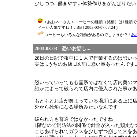
少しづつ...働きやすい体勢作りをがんばりた
＜あおネエさん＞コーヒーの種類（銘柄）は1種類で
ィーが人気ですね！ / BB ( 2003-03-07 07:24 )
コーヒーもいろんな種類があるのでしょうか？ /
あ
2003-03-03 恐いお話し...
28日の日記で夜中に１人で作業するのは恐いって
実は...うちのお店...以前に恐い事あったんです..
恐いっていっても心霊系ではなくて店内奥の
誰かによって破られて店内に侵入された事があ
もともとお店が奥まっている場所にある上に
外から死角になる場所みたいなんです
破られ方も普通ではなかったですね
1階なので消防法の関係で針金が入った頑丈な
こじあげられてガラスを少しずつ崩して穴を