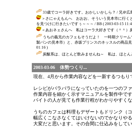
33歳でコーラ好きです。おかしいかしら？ / 兄＠広島 ( 2003
＞さにゃえもんへ おおお、そういう見本市に行く
を見つけに行きたいですぅ～～～ / BB ( 2003-03-15 11:46
＜あおネェさんへ 私はコーラ大好きです（＾＾）炭酸大好き
うちの義兄のカフェもそうだよ！ 一時期クリーム
製パンの見本市）と、赤坂プリンスのネッスルの商品見
01:16 )
炭酸系は、ほとんど飲みませんね～ 私は、ほとん
2003-03-06 体勢つくり...
現在、4月から作業内容などを一新するつもり
レシピがバラバラになっていたのを一つのフ
作業内容を細かく示すマニュアルを製作中で
バイトの人が見ても作業行程がわかりやすく
うちのカフェは料理もデザートもドリンク（
幅広くこなさなくてはいけないのでかなりや
大変だと思います。その合間に仕込みをして