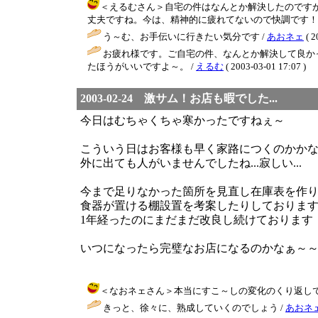
＜えるむさん＞自宅の件はなんとか解決したのです
丈夫ですね。今は、精神的に疲れてないので快調です！ / BB ( 20
う～む、お手伝いに行きたい気分です /
あおネェ
( 2
お疲れ様です。ご自宅の件、なんとか解決して良か
たほうがいいですよ～。 /
えるむ
( 2003-03-01 17:07 )
2003-02-24 激サム！お店も暇でした...
今日はむちゃくちゃ寒かったですねぇ～
こういう日はお客様も早く家路につくのかかなり
外に出ても人がいませんでしたね...寂しい...
今まで足りなかった箇所を見直し在庫表を作
食器が置ける棚設置を考案したりしておりま
1年経ったのにまだまだ改良し続けております
いつになったら完璧なお店になるのかなぁ～
＜なおネェさん＞本当にすこ～しの変化のくり返しですね～～
きっと、徐々に、熟成していくのでしょう /
あおネ