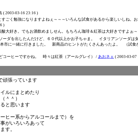
-03-16 23:16 )
とすごく勉強になりますよねぇ～～～いろんな試食があるから楽しいしね。お
 )
。でもお酒飲めましせん。もちろん珈琲＆紅茶は大好きですよぉ～～ / BB ( 200
ソーダを出したんだけど、６０代以上かお子ちゃま。 イタリアンソーダは
本市に一緒に行きました。 新商品のヒントがたくさんあったよ。 （試食が
どコーヒーですかね。 時々は紅茶（アールグレイ） /
あおネェ
( 2003-03-07 
で頑張っています
ァイルにまとめたり
す（＾＾）
なると思います
コーヒー系からアルコールまで）を
る事がいろいろあって
います。