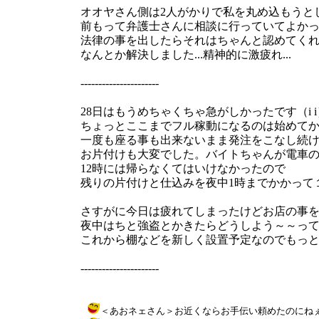
オオヤさん側は2人がかりで私を丸め込もうと
前もって弁護士さんに相談に行っていてよか
法律の事を出したらそれはちゃんと認めてく
なんとか解決しました...精神的に激疲れ...
----------------------
28日はもうめちゃくちゃ急がしかったです（i i
ちょっとここまでフル稼動になるのは始めてかも.
一度も座る事も出来ないまま発注をこなし続
お片付けも大変でした。バイトちゃんが電車
12時には帰らなくてはいけなかったので
残りの片付けと仕込みを夜中1時までかかって
さすがに今日は疲れてしまったけどお店の事
夜中はちと強盗とかきたらどうしよう～～って恐
これから棚などを新しく設置予定なのでもっ
----------------------
＜あおネェさん＞お近くならお手伝い頼めたのにねぇ～～（＾＾） /