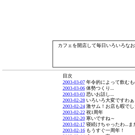
カフェを開店して毎日いろいろなお
目次
2003-03-07
年令的によって飲むも
2003-03-06
体勢つくり...
2003-03-03
恐いお話し...
2003-02-28
いろいろ大変ですわぁ
2003-02-24
激サム！お店も暇でした.
2003-02-22
祝1周年
2003-02-20
寒いですね～
2003-02-17
寝続けちゃったわ...
2003-02-16
もうすぐ一周年！