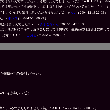
んですけどねぇ。遭難したんでしょうか（笑） / ＡＫＩＲＡ ( 2004-12-18 
ったですが靴下にポロポロと剥がれた足がついてました（＾＾；） / ＡＫＩＲＡ ( 
がないでし。やっぱり気持ち悪いんだろうなぁ(；´Д｀) /
なお
( 2004-12-18 22:03 )
。 /
ボンコ
( 2004-12-17 09:29 )
鳴あげませんでした？？ /
きょこちゃん
( 2004-12-17 08:37 )
の床にゴキブリ置き去りにして休憩所で一生懸命に靴逆さまに振ってました（＾＾；） /
恐怖！！！！！ /
かおる
( 2004-12-17 00:20 )
。
した同級生の会社だった。
てやっぱ狭い（笑）
かもしれません（笑） / ＡＫＩＲＡ ( 2004-12-17 00:37 )