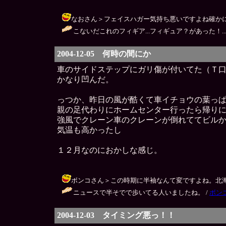
なおさん＞フェイスハガー気持ち悪いですよね確かに（笑）っ
こないだこれのフィギア...フィギュア？があった！...
2004-12-05 何時の間にか
車のサイドステップにガリ傷が付いてた（Ｔ
かなり凹んだ。
っつか、昨日の風が酷くて車イチョウの葉っ
親の足代わりにホームセンター行ったら帰り
強風でクレーン車のクレーンが倒れててビル
気温も高かったし
１２月なのにおかしな感じ。
ボンコさん＞この時期に半袖なんて変ですよね。北海道の辺りは
ニュースで半そでで歩いてる人いましたね。 /
ボン
2004-12-03 タイミング悪っ！！