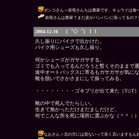
ボンコさん＞叔母さんちは農家です。キュウイは食べてみた
叔母さんは農家？まだ皮がパンパンに張ってるの？
2004-12-16 （゜◇゜）！！
久し振りにバイクで出かけた。
バイク用シューズも久し振り。
何かシューズがガサガサする。
ゴミでも入ってるんだろうと暫くそのままで
途中オートバックスに寄るもガサガサが気に
靴を脱いでさかさまにして振ってみる。
・・・・・・・・ゴキブリが出て来た（T◇T
靴の中で死んでたらしい。
生きて無かっただけまだましだけど、
何でこんな所を死に場所に選ぶかな（＾＾；
なおさん＞北の方には居ないって良く言いますもんね。ぶっち