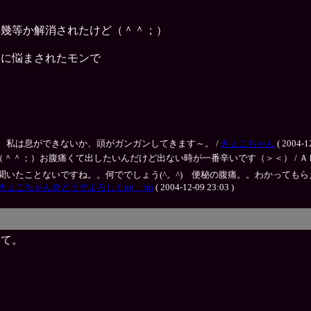
は幾等か解消されたけど（＾＾；）
痛に悩まされたモンで
私は息ができないか、頭がガンガンしてきます～。 /
きょこちゃん
( 2004-1
お腹痛くて出したいんだけど出ない時が一番辛いです（＞＜） / ＡＫＩＲＡ ( 20
聞いたことないですね。。何ででしょう(^。^) 便秘の腹痛。。わかっても
きょこちゃん＠どうぞよろしくm(__)m
( 2004-12-09 23:03 )
って。