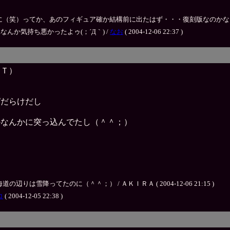
てか、あのフィギュア確か結構前に出たはず・・・復刻版なのかな？ / ＡＫＩＲＡ (
なんか気持ち悪かったよゥ(；´Д｀) /
なお
( 2004-12-06 22:37 )
口Ｔ）
ぱだらけだし
に
かなんかに突っ込んでたし（＾＾；）
雪降ってたのに（＾＾；） / ＡＫＩＲＡ ( 2004-12-06 21:15 )
コ
( 2004-12-05 22:38 )