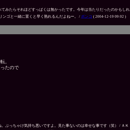
らそれほどすっぱくは無かったです。今年は当たりだったのかもしれません（＾＾；） /
リンゴと一緒に置くと早く熟れるんだよねー。 /
ボンコ
( 2004-12-19 09:02 )
運転。
なったので
）
）
ゃけ気持ち悪いですよ。見た事ないのは幸せな事です（笑） / ＡＫＩＲＡ ( 2004