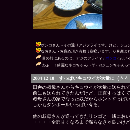
ボンコさん＞その通りアジフライです。けど、ジュンさんアジ
なおさん＞お褒め頂き有難う御座います。６月産まれだからって
目の前にあるのは、アジのフライ？ /
ボンコ
( 2004-
わぁー！綺麗なネコちゃん(・∀・)!!ジュンちゃんっ
2004-12-18 すっぱいキュウイが大量に（＾
田舎の叔母さんからキュウイが大量に送られ
前にも送られてきたんだけど、正直すっぱく
叔母さんの家でなった奴だからホントすっぱ
しかもダンボールいっぱい有る。
他の叔母さんが送ってきたリンゴと一緒にお
・・・・全部甘くなるまで腐らなきゃ良いけ