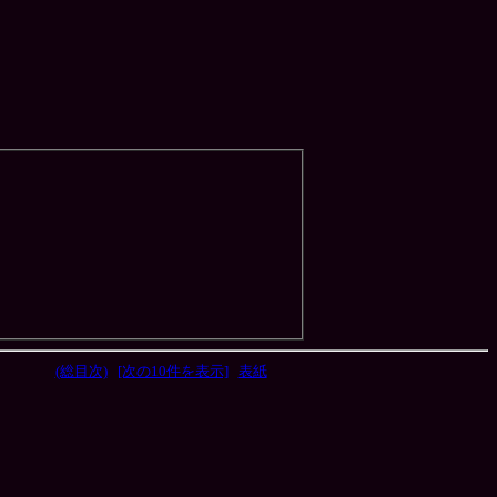
(総目次)
[次の10件を表示]
表紙