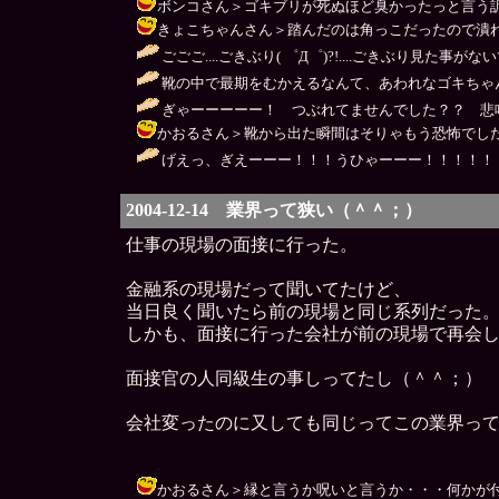
ボンコさん＞ゴキブリが死ぬほど臭かったっと言う訳ではない
きょこちゃんさん＞踏んだのは角っこだったので潰れては無か
ごごご....ごきぶり( ゜Д゜)?!....ごきぶり見た事
靴の中で最期をむかえるなんて、あわれなゴキちゃん
ぎゃーーーーー！ つぶれてませんでした？？ 悲
かおるさん＞靴から出た瞬間はそりゃもう恐怖でしたよ。店
げえっ、ぎえーーー！！！うひゃーーー！！！！！ 
2004-12-14 業界って狭い（＾＾；）
仕事の現場の面接に行った。
金融系の現場だって聞いてたけど、
当日良く聞いたら前の現場と同じ系列だった
しかも、面接に行った会社が前の現場で再会
面接官の人同級生の事しってたし（＾＾；）
会社変ったのに又しても同じってこの業界っ
かおるさん＞縁と言うか呪いと言うか・・・何かが付いているの