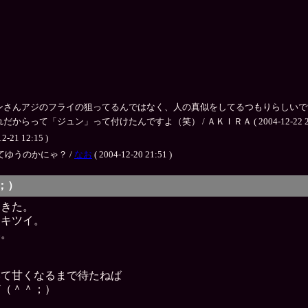
のフライの狙ってるんではなく、人の真似をしてるつもりらしいです。 / ＡＫＩＲＡ 
「ジュン」って付けたんですよ（笑） / ＡＫＩＲＡ ( 2004-12-22 22:
12-21 12:15 )
てゆうのかにゃ？ /
なお
( 2004-12-20 21:51 )
＾；）
てきた。
てキツイ。
い。
いて甘くなるまで待たねば
ど（＾＾；）