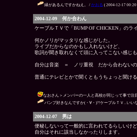
縁があるんですかねえ。 /
かおる
( 2004-12-17 00:20 
2004-12-09 何か合わん
ケーブルＴＶで「BUMP OF CHICKEN」の
何かノリがマッタリな感じがした。
ライブだからなのかもし入れないけど、
歌詞が聞き取れなくて頭に入ってこない感じ
自分は音楽 ＝ ノリ重視 だから合わない
普通にテレビとかで聞くともうちょっと聞け
なおさん＞メンバーの一人と高校が同じって事で注目してる
バンプ好きなんですか(・∀・)?!ケーブルＴＶ...いい
2004-12-07 男は
便秘しないって一般的に言われてるらしいけ
自分はそれに該当しなかったりします。