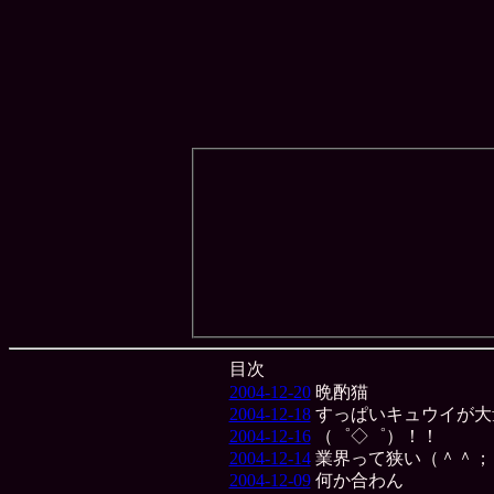
目次
2004-12-20
晩酌猫
2004-12-18
すっぱいキュウイが大
2004-12-16
（゜◇゜）！！
2004-12-14
業界って狭い（＾＾；
2004-12-09
何か合わん