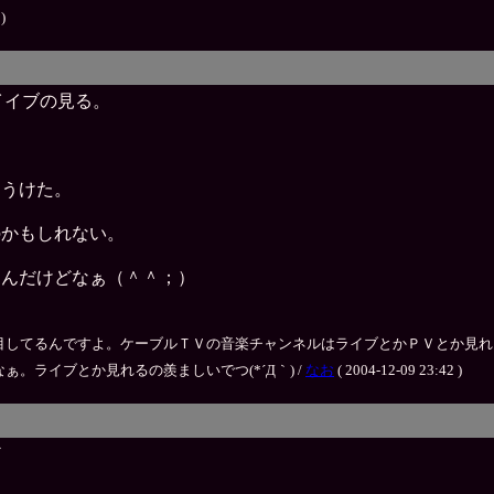
)
ライイブの見る。
もうけた。
のかもしれない。
るんだけどなぁ（＾＾；）
んですよ。ケーブルＴＶの音楽チャンネルはライブとかＰＶとか見れるんで重宝してるです
なぁ。ライブとか見れるの羨ましいでつ(*´Д｀) /
なお
( 2004-12-09 23:42 )
ど