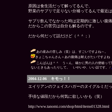
原因は食生活だって解ってるんで、
野菜のサプリで足りない分補ってるんで最近
サプリ飲んでなかった時は定期的に激しい腹
だからこの苦労は自分も解るのです。
だから何だって話だけど（＾＾；）
あの産みの苦しみ（笑）は、すごいですよね～。 
きょこちゃんさん＞あの腹痛は耐えがたいですよね（＾＾；）
こんばんは＾＾ う～ん、確かに男の人の便秘って
ないときもあったりして。 いやいや、いい話です。 /
2004-12-06 キモっ！！
エイリアンのフェイスハガーのヌイグルミだ
手頃な値段だから何気に欲しいかも（笑）
http://www.tanomi.com/shop/html/items01328.html