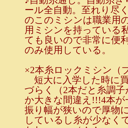
ール全自動。至れり尽
のこのミシンは職業用
用ミシンを持っている
ても良いので非常に便利
のみ使用している。
×2本糸ロックミシン（
短大に入学した時に買
づらく（2本だと糸調
か大きな間違え!!!4本
振り幅が狭いので厚物
しているし糸が少なく