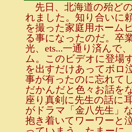
先日、北海道の殆どの
れました。知り合いに
を撮った家庭用ホームビ
る事になったのだ。卒
光、ets...一通り済
ム。このビデオに登場
を出すだけあってボロ
事が有ったのに忘れて
だかんだと色々お話を
座り真剣に先生の話に
がドラマ「金八先生」
抱き着いてワーワーと
っていまう。たまーに