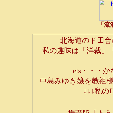
「流
北海道のド田舎
私の趣味は「洋裁」
ets・・・か
中島みゆき嬢を教祖様
↓↓↓私の