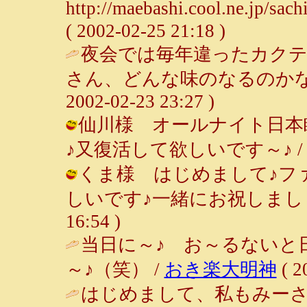
http://maebashi.cool.ne.jp
( 2002-02-25 21:18 )
夜会では毎年違ったカク
さん、どんな味のなるのかな
2002-02-23 23:27 )
仙川様 オールナイト日本
♪又復活して欲しいです～♪ / ルンルン
くま様 はじめまして♪フ
しいです♪一緒にお祝しましょう♪ 
16:54 )
当日に～♪ お～るないと
～♪（笑） /
おき楽大明神
( 2
はじめまして、私もみー