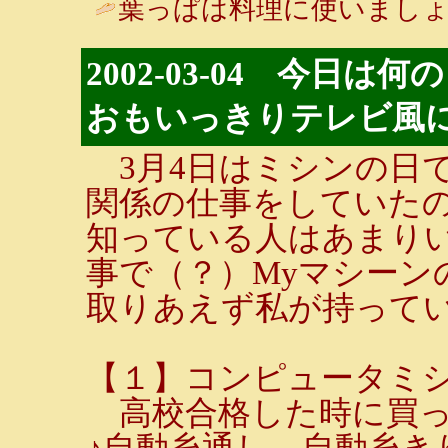
葉っぱは料理に使いましょ
2002-03-04 今日
おもいっきりテレビ風
3月4日はミシンの日
関係の仕事をしていた
知っている人はあまり
事で（？）Myマシーン
取りあえず私が持ってい
【１】コンピュータミシン
高校合格した時に買っ
♪自動糸通し。自動糸き