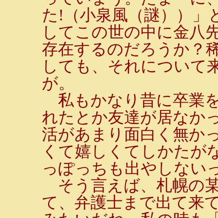
た!（小泉風（謎））」
してこの世の中に金八
存在するのだろうか？
しても、それについて
が。
私もかなり昔に卒業を
れたとか友達が居なか
活があまり面白く無か
くて嬉しくてしかたが
っぽっちも出やしない
そう言えば、札幌の某
て、弁護士まで出て来