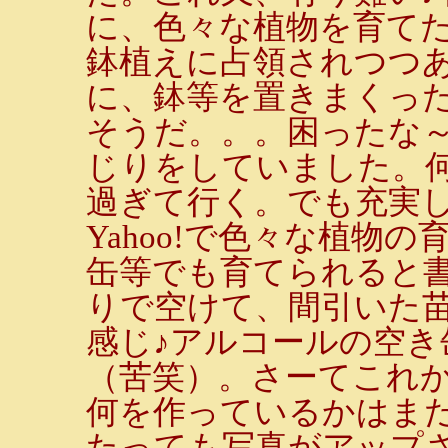
に、色々な植物を育て
鉢植えに占領されつつ
に、鉢等を置きまくっ
そうだ。。。困ったな
じりをしていました。
過ぎて行く。でも充実し
Yahoo!で色々な植物
缶等でも育てられると
りで空けて、間引いた
感じ♪アルコールの空
（苦笑）。さーてこれか
何を作っているかはまだ
たっても写真がアップ