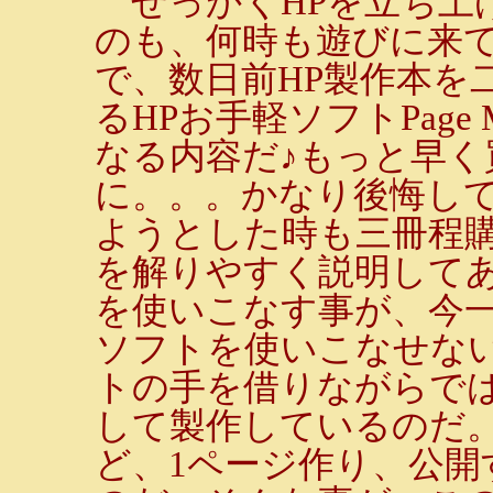
せっかくHPを立ち上
のも、何時も遊びに来
で、数日前HP製作本を
るHPお手軽ソフトPage 
なる内容だ♪もっと早
に。。。かなり後悔して
ようとした時も三冊程購
を解りやすく説明して
を使いこなす事が、今
ソフトを使いこなせない
トの手を借りながらでは
して製作しているのだ
ど、1ページ作り、公