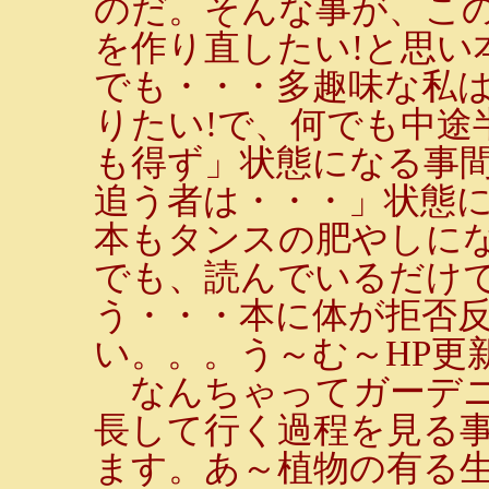
のだ。そんな事が、この
を作り直したい!と思い
でも・・・多趣味な私は
りたい!で、何でも中途
も得ず」状態になる事
追う者は・・・」状態
本もタンスの肥やしにな
でも、読んでいるだけ
う・・・本に体が拒否
い。。。う～む～HP更
なんちゃってガーデニ
長して行く過程を見る
ます。あ～植物の有る