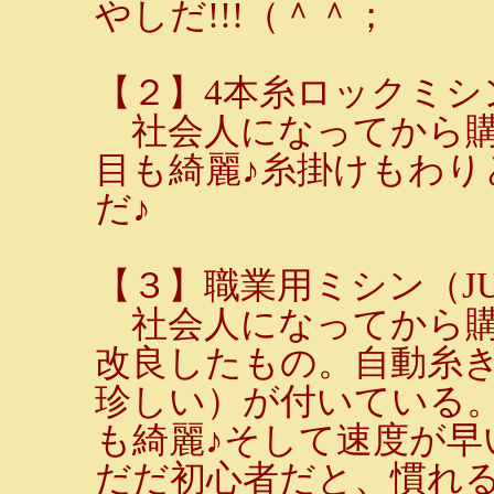
やしだ!!!（＾＾；
【２】4本糸ロックミシン
社会人になってから購
目も綺麗♪糸掛けもわり
だ♪
【３】職業用ミシン（JU
社会人になってから購
改良したもの。自動糸
珍しい）が付いている
も綺麗♪そして速度が早
だだ初心者だと、慣れ