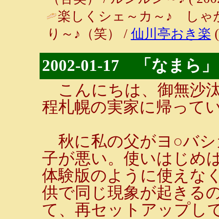
楽しくシェ～カ～♪ しゃ
り～♪（笑） /
仙川亭おき楽
(
2002-01-17 「なまら」
こんにちは、御無沙汰
程札幌の実家に帰って
秋に私の父がヨ○バシカ
子が悪い。使いはじめ
体験版のように使えな
供で同じ現象が起きる
て、再セットアップして