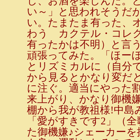
し、お酒を楽しんだ。
い～」と思われそうだ
い。たまたま有った、
わう カクテル・コレ
有ったかは不明）と言
頑張ってみた。「ほーほ
とリズミカルに（自分
から見るとかなり変だ
に注ぐ。適当にやった
来上がり、かなり御機嫌
棚から我が教祖様!中島
「愛がすきです2」（全
た御機嫌♪シェーカーを