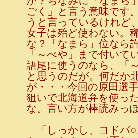
か？ちなみに「なまら
ごく」と言う意味です
うと言っているけれど
女子は殆ど使わない。
な？「なまら」位なら
「～べや」まで付いて
語尾に使うのなら、「
と思うのだが。何だか
が・・・今回の原田選
狙いで北海道弁を使っ
な。言い方が棒読みっ
「しっかし、ヨドバ○