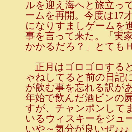
ルを迎え海へと旅立っ
ームを再開。今度は17
になりすましゲームを
事を言って来た。「実
かかるだろ？」とても
正月はゴロゴロすると
ゃねしてると前の日記
が飲む事を忘れる訳が
年始で飲んだ酒ビンの
すが、チャンポンして
いるウィスキーをジュ
いや～気分が良いぜ♪♪♪