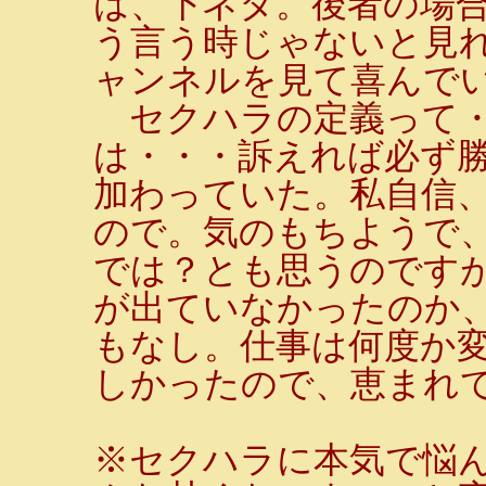
は、下ネタ。後者の場
う言う時じゃないと見
ャンネルを見て喜んで
セクハラの定義って・
は・・・訴えれば必ず勝
加わっていた。私自信
ので。気のもちようで
では？とも思うのです
が出ていなかったのか
もなし。仕事は何度か
しかったので、恵まれ
※セクハラに本気で悩