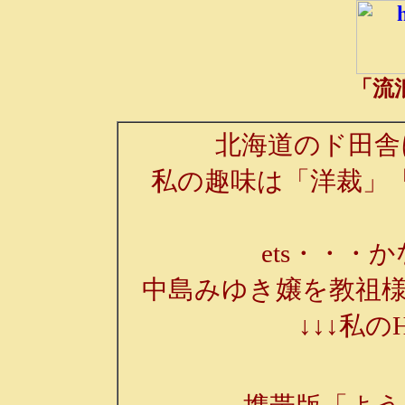
「流
北海道のド田舎
私の趣味は「洋裁」
ets・・・か
中島みゆき嬢を教祖様
↓↓↓私の