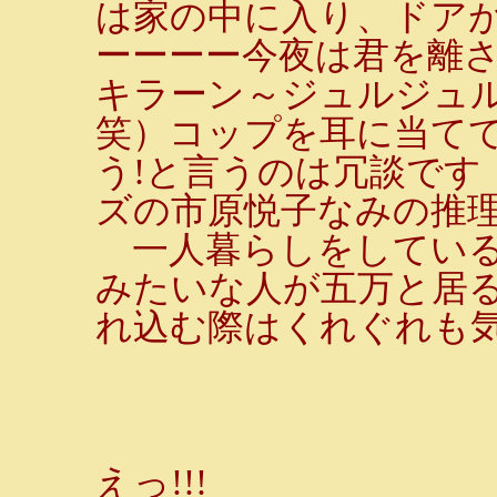
は家の中に入り、ドア
ーーーー今夜は君を離
キラーン～ジュルジュル
笑）コップを耳に当て
う!と言うのは冗談です
ズの市原悦子なみの推
一人暮らしをしている
みたいな人が五万と居
れ込む際はくれぐれも
えっ!!!