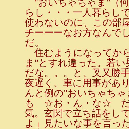
"おいちゃちゃま"（何
らし・・・一人暮らし
使わないのに、この部
チーーーなお方なんでし
だ。
住むようになってから
ま"とすれ違った。若い
だな。。。と、叉又勝
夜遅く、車に用事があ
んと例の"おいちゃちゃ
も ☆お・ん・な☆ だ
気。玄関で立ち話をし
よ」見たいな事を言っ