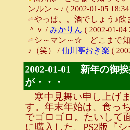
ンルン～♪ ( 2002-01-05 18:34 
やっぱ。。酒でしょう♪飲
＾ｖ /
みかりん
( 2002-01-04 
シ～マン～☆ どこまで知
♪（笑） /
仙川亭おき楽
( 200
2002-01-01 新年
が・・・
寒中見舞い申し上げま
す。年末年始は、食っち
でゴロゴロ。たいして
に購入した、PS2版『