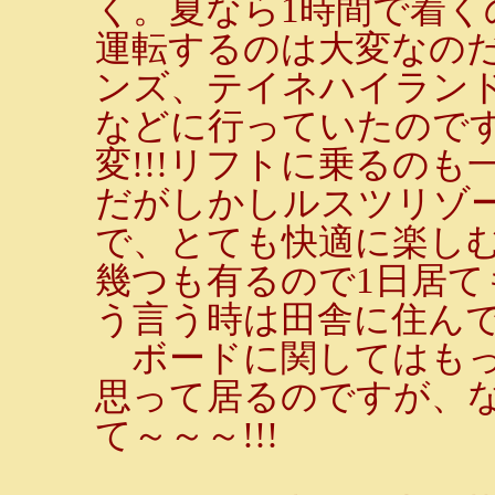
く。夏なら1時間で着
運転するのは大変なの
ンズ、テイネハイラン
などに行っていたので
変!!!リフトに乗るの
だがしかしルスツリゾ
で、とても快適に楽し
幾つも有るので1日居て
う言う時は田舎に住ん
ボードに関してはもっと
思って居るのですが、
て～～～!!!