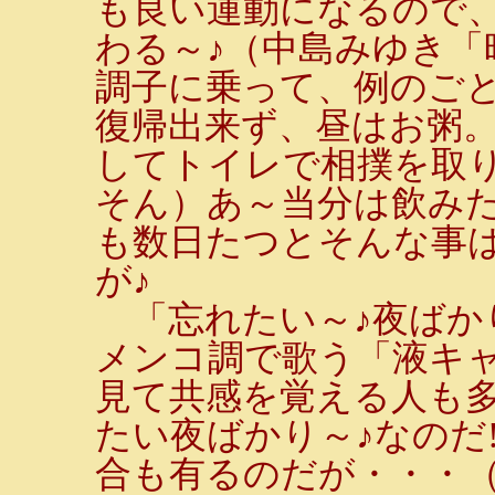
も良い運動になるので
わる～♪（中島みゆき「
調子に乗って、例のごと
復帰出来ず、昼はお粥
してトイレで相撲を取
そん）あ～当分は飲み
も数日たつとそんな事
が♪
「忘れたい～♪夜ばか
メンコ調で歌う「液キャ
見て共感を覚える人も多
たい夜ばかり～♪なのだ
合も有るのだが・・・