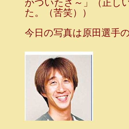
かついたさ～」（正し
た。（苦笑））
今日の写真は原田選手