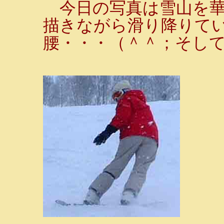
今日の写真は雪山を華
描きながら滑り降りて
腰・・・（＾＾；そし