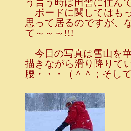
う言う時は田舎に住ん
ボードに関してはもっと
思って居るのですが、
て～～～!!!
今日の写真は雪山を華
描きながら滑り降りて
腰・・・（＾＾；そし