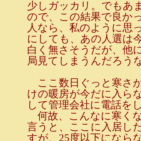
少しガッカリ。でもあ
ので、この結果で良か
人なら、私のように思
にしても、あの人選は
白く無さそうだが、他
局見てしまうんだろう
ここ数日ぐっと寒さが
けの暖房が今だに入らな
して管理会社に電話を
何故、こんなに寒くな
言うと、ここに入居し
すが、25度以下になら