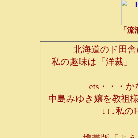
「流
北海道のド田舎
私の趣味は「洋裁」
ets・・・か
中島みゆき嬢を教祖様
↓↓↓私の