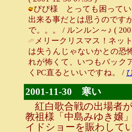
ぴぴ様 とっても困ってい
出来る事だとは思うのです
で。。。 / ルンルン～♪ ( 2001-1
メリークリスマス！ネッ
は失うんじゃないかとの恐
れが怖くて、いつもバック
くPC直るといいですね。 /
2001-11-30 寒い
紅白歌合戦の出場者が
教祖様「中島みゆき嬢」
イドショーを賑わして