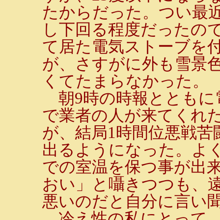
たからだった。つい最近
し下回る程度だったの
て居た電気ストーブを
が、さすがに外も雪景
くてたまらなかった。
朝9時の時報とともに
で業者の人が来てくれ
が、結局1時間位悪戦苦
出るようになった。よく
での室温を保つ事が出
おい」と囁きつつも、
悪いのだと自分に言い
冷え性の私にとって、