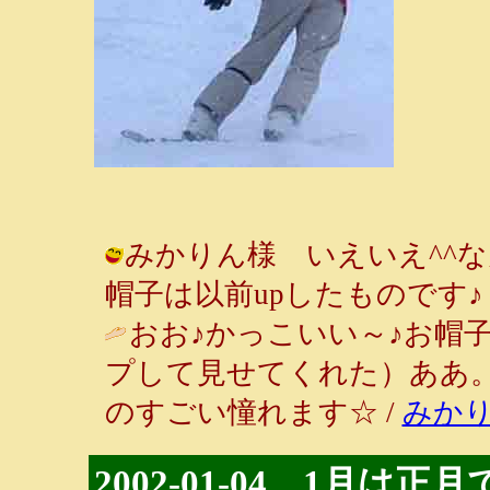
みかりん様 いえいえ^^
帽子は以前upしたものです♪ / ルンル
おお♪かっこいい～♪お帽
プして見せてくれた）ああ
のすごい憧れます☆ /
みか
2002-01-04 1月は