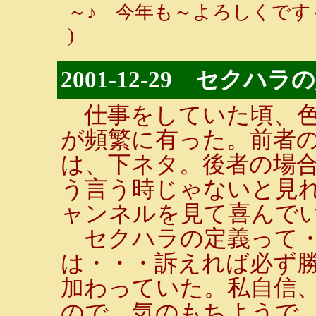
～♪ 今年も～よろしくです～
)
2001-12-29 セクハ
仕事をしていた頃、色
が頻繁に有った。前者
は、下ネタ。後者の場
う言う時じゃないと見
ャンネルを見て喜んで
セクハラの定義って・
は・・・訴えれば必ず勝
加わっていた。私自信
ので。気のもちようで