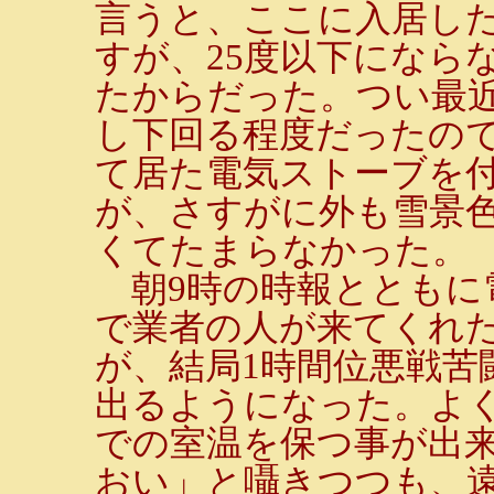
言うと、ここに入居し
すが、25度以下になら
たからだった。つい最近
し下回る程度だったの
て居た電気ストーブを
が、さすがに外も雪景
くてたまらなかった。
朝9時の時報とともに
で業者の人が来てくれ
が、結局1時間位悪戦苦
出るようになった。よく
での室温を保つ事が出
おい」と囁きつつも、