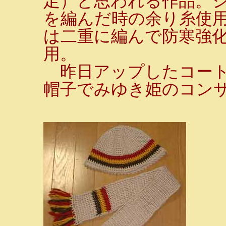
足）と思われる作品。
を編んだ時の余り糸使
は二重に編んで防寒強化
用。
昨日アップしたコート
帽子でみゆき姫のコン