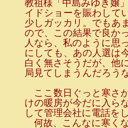
教祖様「中島みゆき嬢」
イドショーを賑わして
少しガッカリ。でもあ
ので、この結果で良か
人なら、私のように思
にしても、あの人選は
白く無さそうだが、他
局見てしまうんだろう
ここ数日ぐっと寒さが
けの暖房が今だに入らな
して管理会社に電話を
何故、こんなに寒くな