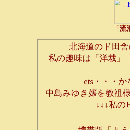
「流
北海道のド田舎
私の趣味は「洋裁」
ets・・・か
中島みゆき嬢を教祖様
↓↓↓私の