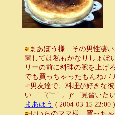
まあぼう様 その男性凄い
関しては私もかなりしょぼい
リーの前に料理の腕を上げろ
でも買っちゃったもんね♪ / ルンルン～
男友達で、料理が好きな彼
い゜゜(´□｀。)°゜見習いたい
まあぼう
( 2004-03-15 22:00 )
せいらのママ様 買っちゃ