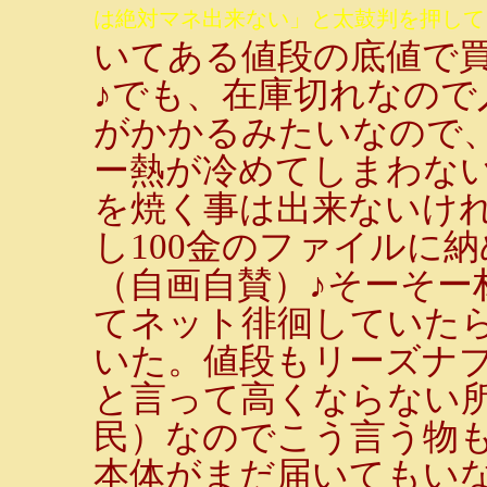
は絶対マネ出来ない」と太鼓判を押してくれ
いてある値段の底値で
♪でも、在庫切れなので
がかかるみたいなので
ー熱が冷めてしまわな
を焼く事は出来ないけ
し100金のファイルに
（自画自賛）♪そーそー
てネット徘徊していた
いた。値段もリーズナ
と言って高くならない
民）なのでこう言う物
本体がまだ届いてもい