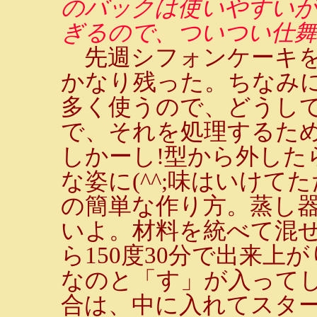
のバックは使いやすい
ぎるので、ついつい仕舞い
先週シフォンケーキを
かなり残った。ちなみ
多く使うので、どうし
で、それを処理するた
しかーし!型から外した
な姿に(^^;味はいけて
の簡単な作り方。蒸し
いよ。材料を統べて混
ら150度30分で出来上
なのと「す」が入って
合は、中に入れてスタ