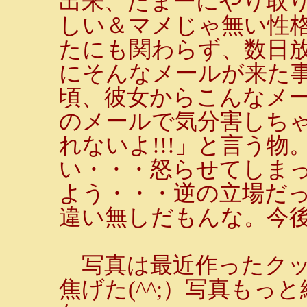
出来、たまーにやり取
しい＆マメじゃ無い性
たにも関わらず、数日
にそんなメールが来た
頃、彼女からこんなメ
のメールで気分害しち
れないよ!!!」と言う
い・・・怒らせてしまっ
よう・・・逆の立場だ
違い無しだもんな。今
写真は最近作ったクッ
焦げた(^^;）写真も