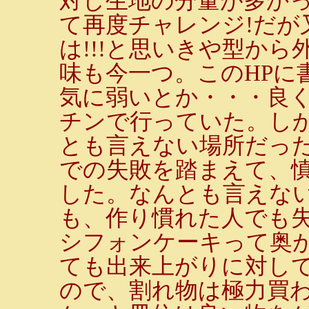
対し生地の分量が多か
て再度チャレンジ!だが
は!!!と思いきや型か
味も今一つ。このHPに
気に弱いとか・・・良
チンで行っていた。し
とも言えない場所だったの
での失敗を踏まえて、
した。なんとも言えな
も、作り慣れた人でも
シフォンケーキって奥
ても出来上がりに対し
ので、割れ物は極力買