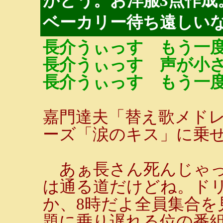
がとう。お洋服3点作成
ベーカリー待ち遠しい
長介うぃっす もう一
長介うぃっす 声が小
長介うぃっす もう一
嘉門達夫「替え歌メド
ーズ「涙のキス」に乗
あぁ長さん死んじゃっ
は通る道だけどね。ド
か、8時だよ全員集合を
題に乗り遅れる位の番