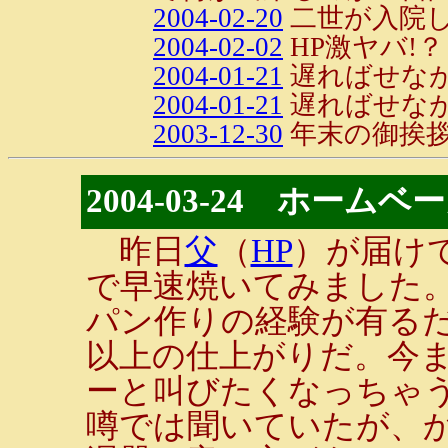
2004-02-20
二世が入院
2004-02-02
HP激ヤバ!？
2004-01-21
遅ればせなが
2004-01-21
遅ればせなが
2003-12-30
年末の御挨
2004-03-24 ホーム
昨日
父
（
HP
）が届け
で早速焼いてみました
パン作りの経験が有る
以上の仕上がりだ。今
ーと叫びたくなっちゃ
噂では聞いていたが、