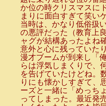
か位の時クリスマスに
まりに面白すぎて笑いゲ
当時は、かなり低俗扱い
の悪評だった（教育上
ャグが結構あったよね
意外と心に残っていた
漫才ブームが到来し「
らは浮気しまくりで、
を告げていたけどね。
りにも懐かしすぎて、
ーズと一緒に「めっち
ってしまった。最近発売