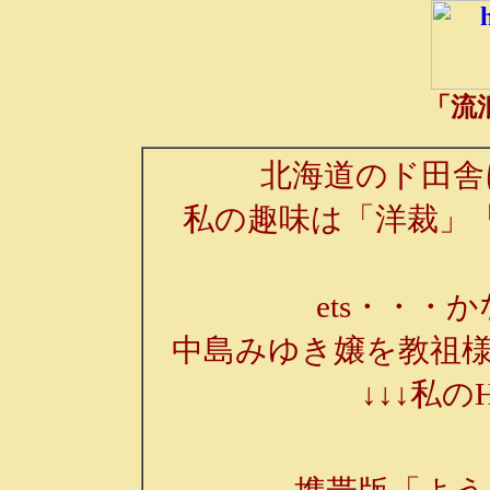
「流
北海道のド田舎
私の趣味は「洋裁」
ets・・・か
中島みゆき嬢を教祖様
↓↓↓私の