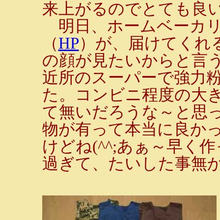
来上がるのでとても良い
明日、ホームベーカリ
（
HP
）が、届けてくれ
の顔が見たいからと言
近所のスーパーで強力
た。コンビニ程度の大
て無いだろうな～と思
物が有って本当に良かっ
けどね(^^;あぁ～早
過ぎて、たいした事無かっ