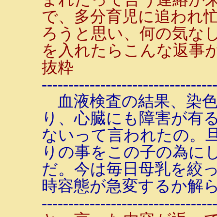
で、多分育児に追われ
ろうと思い、何の気なし
を入れたらこんな返事
抜粋
--------------------------------
血液検査の結果、染色
り、心臓にも障害が有
ないって言われたの。
りの事をこの子の為に
だ。今は毎日母乳を絞
時容態が急変するか解
--------------------------------