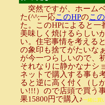
突然ですが、ホームベ
た(^^;一応
このHP
の
この
た。このHPによると一
美味しく焼けるらしい
い。住宅事情を考える
の象印も捨てがたいな
が今一つらしいので、
それなりに静かなナシ
ネットで購入する事も
ると逆に高く付く（し
い!!!）ので店頭で買
果15800円で購入♪
一緒に買