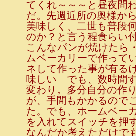
てくれ～～～と昼夜問
だ。先週近所の奥様か
美味しく、二世も普段
のか？と言う程食らい
こんなパンが焼けたら
ムベーカリーで作って
ネして作った事が有る
味しい でも、数時間
変わり。多分自分の作
が、手間もかかるので
た。でも、ホームベー
を入れてスイッチを押す
なんだか考えただけでも