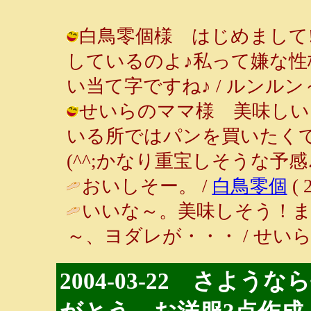
白鳥零個様 はじめまして
しているのよ♪私って嫌な性
い当て字ですね♪ / ルンルン～♪ ( 2
せいらのママ様 美味しいよ
いる所ではパンを買いたく
(^^;かなり重宝しそうな予感♪ / ル
おいしそー。 /
白鳥零個
( 
いいな～。美味しそう！
～、ヨダレが・・・ / せいらのママ (
2004-03-22 さよう