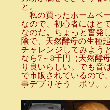
と。
私の買ったホームベー
なので、初心者にはと
なのだ。ちょっと奮発し
陰で、天然酵母の生種
チャレンジしてみよう
なら7～8千円（天然酵
り良いらしい。でも音
で市販されているので
事デブりそう ボソ。