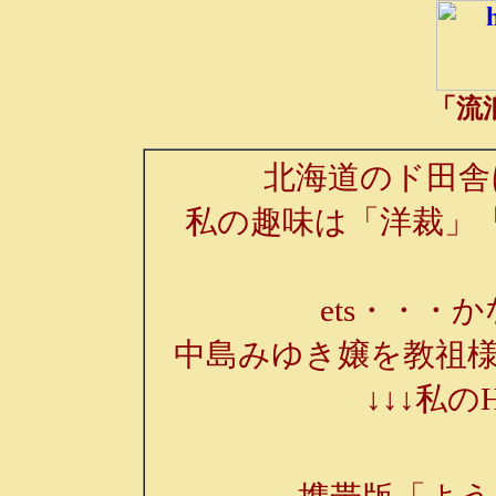
「流
北海道のド田舎
私の趣味は「洋裁」
ets・・・か
中島みゆき嬢を教祖様
↓↓↓私の