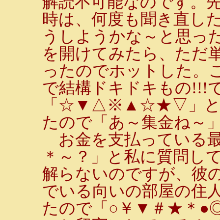
解読不可能なのです。
時は、何度も聞き直し
うしようかな～と思っ
を開けてみたら、ただ
ったのでホットした。
で結構ドキドキもの!!!
「☆▼△※▲☆★▽」
たので「あ～集金ね～
お金を支払っている最
＊～？」と私に質問し
解らないのですが、彼
でいる向いの部屋の住
たので「○￥▼＃★＊●