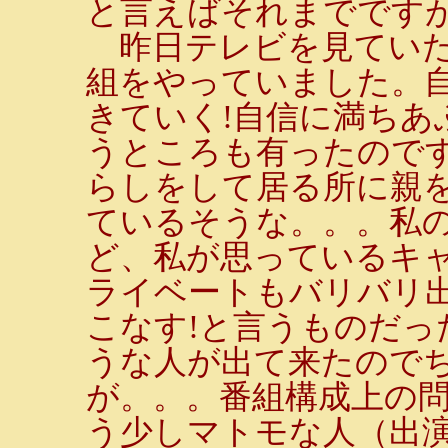
と言えばそれまでです
昨日テレビを見ていた
組をやっていました。
きていく!自信に満ちあ
うところも有ったので
らしをして居る所に親
ているそうな。。。私
ど、私が思っているキ
ライベートもバリバリ
こなす!と言うものだっ
うな人が出て来たので
が。。。番組構成上の
う少しマトモな人（出