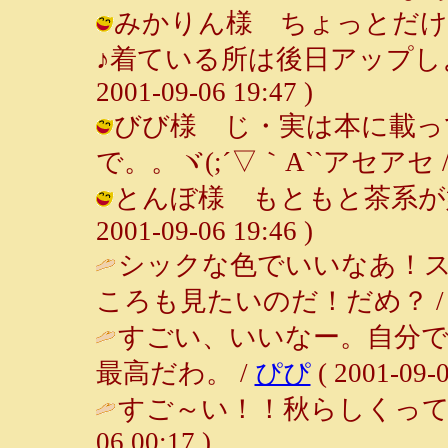
みかりん様 ちょっとだけ
♪着ている所は後日アップしよ
2001-09-06 19:47 )
びび様 じ・実は本に載っ
で。。ヾ(;´▽｀A``アセアセ / ルン
とんぼ様 もともと茶系が好き
2001-09-06 19:46 )
シックな色でいいなあ！
ころも見たいのだ！だめ？ 
すごい、いいなー。自分
最高だわ。 /
ぴぴ
( 2001-09-0
すご～い！！秋らしくって
06 00:17 )