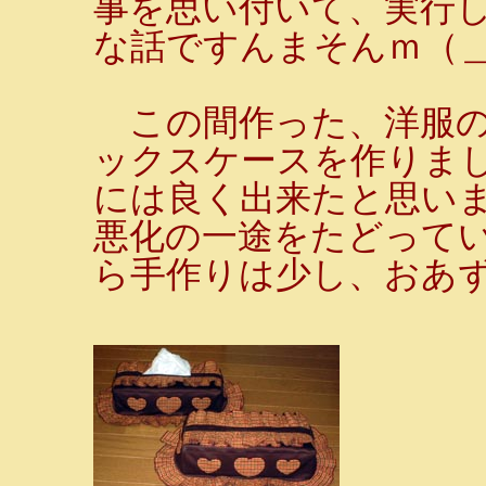
事を思い付いて、実行
な話ですんまそんｍ（
この間作った、洋服の
ックスケースを作りま
には良く出来たと思い
悪化の一途をたどって
ら手作りは少し、おあ