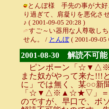
とんぼ様 手先の事が大好
り過ぎて、肩凝りを悪化させ
♪ ( 2001-09-05 20:28 )
すご～い器用な人尊敬し
せん。 /
とんぼ
( 2001-09-05 
2001-08-30 解読不可
ピンポーン「☆▼△※
また奴がやって来た!!
に」では無く、某○○新
「☆▼△※▲☆★▽」＝
のですが、早口で、ボ