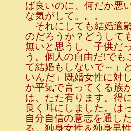
ば良いのに、何だか悪
な気がして。。。
それにしても結婚適齢
のだろうか？どうして
無いと思うし、子供だ
う。個人の自由だ!でも
て結婚もしないで～」
いんだ」既婚女性に対
か平気で言ってくる族
は、たた有ります。得
良く耳にしました。は
自分自信の意志を通し
る。独身女性＆独身男