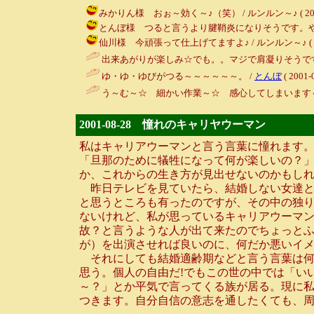
みかりん様 おぉ～効く～♪（笑） / ルンルン～♪ ( 2001-08
とんぼ様 つると言うより腱鞘炎になりそうです。やばっっ / ル
仙川様 今頑張って仕上げてますよ♪ / ルンルン～♪ ( 2001-
出来あがりが楽しみ☆でも。。マジで肩凝りそうです
ゆ・ゆ・ゆびがつる～～～～～～。 /
とんぼ
( 2001-
う～む～☆ 細かい作業～☆ 感心してしまいます～
2001-08-28 憧れのキャリヤウーマン
私はキャリアウーマンと言う言葉に憧れます
「旦那のために犠牲になって何が楽しいの？
か、これからの生き方が見出せないのかもし
昨日テレビを見ていたら、結婚しない女達と
と思うところも有ったのですが、その中の独
ないけれど、私が思っているキャリアウーマン
故？と言うような人が出て来たのでちょっと
が）を出演させれば良いのに、何だか悪いイ
それにしても結婚適齢期などと言う言葉は何
思う。個人の自由だ!でもこの世の中では「い
～？」とか平気で言ってくる族が居る。現に
つきます。自分自信の意志を通したくても、