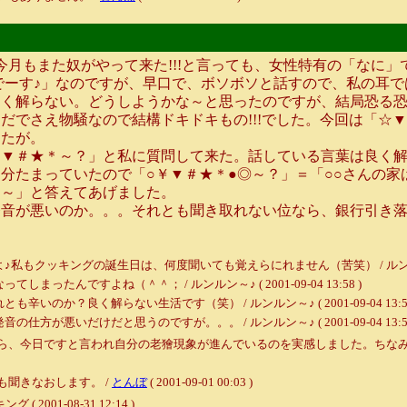
月もまた奴がやって来た!!!と言っても、女性特有の「なに」
でーす♪」なのですが、早口で、ボソボソと話すので、私の耳
良く解らない。どうしようかな～と思ったのですが、結局恐る
だでさえ物騒なので結構ドキドキもの!!!でした。今回は「☆
したが。
▼＃★＊～？」と私に質問して来た。話している言葉は良く解
分たまっていたので「○￥▼＃★＊●◎～？」＝「○○さんの
す～」と答えてあげました。
音が悪いのか。。。それとも聞き取れない位なら、銀行引き落
ッキングの誕生日は、何度聞いても覚えらにれません（苦笑） / ルンルン～♪ ( 20
んですよね（＾＾； / ルンルン～♪ ( 2001-09-04 13:58 )
か？良く解らない生活です（笑） / ルンルン～♪ ( 2001-09-04 13:58
悪いだけだと思うのですが。。。 / ルンルン～♪ ( 2001-09-04 13:57
ら、今日ですと言われ自分の老獪現象が進んでいるのを実感しました。ちな
聞きなおします。 /
とんぼ
( 2001-09-01 00:03 )
001-08-31 12:14 )