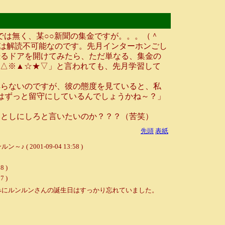
では無く、某○○新聞の集金ですが。。。（＾
では解読不可能なのです。先月インターホンごし
恐るドアを開けてみたら、ただ単なる、集金の
▼△※▲☆★▽」と言われても、先月学習して
らないのですが、彼の態度を見ていると、私
家はずっと留守にしているんでしょうかね～？」
としにしろと言いたいのか？？？（苦笑）
先頭
表紙
01-09-04 13:58 )
 )
 )
みにルンルンさんの誕生日はすっかり忘れていました。