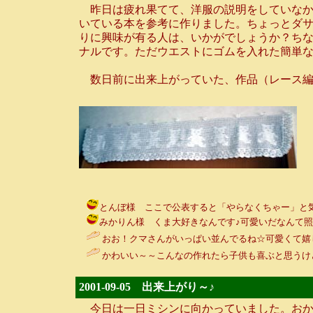
昨日は疲れ果てて、洋服の説明をしていなか
いている本を参考に作りました。ちょっとダサ
りに興味が有る人は、いかがでしょうか？ちな
ナルです。ただウエストにゴムを入れた簡単
数日前に出来上がっていた、作品（レース編み）
とんぼ様 ここで公表すると「やらなくちゃー」と気合いが入り
みかりん様 くま大好きなんです♪可愛いだなんて照れるわ～♪
おお！クマさんがいっぱい並んでるね☆可愛くて嬉
かわいい～～こんなの作れたら子供も喜ぶと思うけ
2001-09-05 出来上がり～♪
今日は一日ミシンに向かっていました。おか