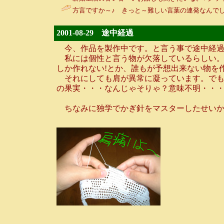
方言ですか～♪ きっと～難しい言葉の連発なんでし
2001-08-29 途中経過
今、作品を製作中です。と言う事で途中経過
私には個性と言う物が欠落しているらしい。
しか作れない!とか、誰もが予想出来ない物を
それにしても肩が異常に凝っています。でも
の果実・・・なんじゃそりゃ？意味不明・・
ちなみに独学でかぎ針をマスターしたせいか