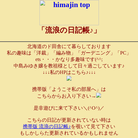
「流浪の日記帳♪」
北海道のド田舎にて暮らしております
私の趣味は「洋裁」「編み物」「ガーデニング」「PC」
ets・・・かなり多趣味です(^^;
中島みゆき嬢を教祖様として日々過ごしています♪
↓↓↓私のHPはこちら♪↓↓↓
携帯版「ようこそ私の部屋へ」は
こちらからお入り下さい→
是非遊びに来て下さい＼(^O^)／
こちらの日記が更新されていない時は
携帯版 流浪の日記帳♪
を覗いて見て下さい
もしかしらた更新されているかもしれません