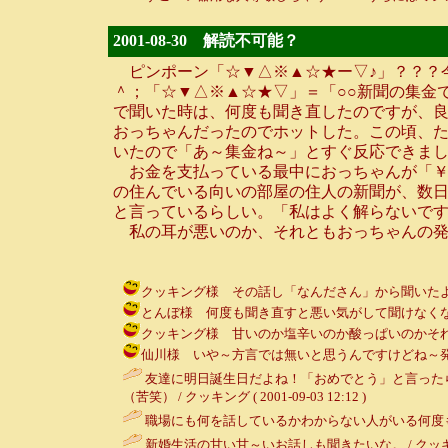
2001-08-30 解読不可能？
ピンポーン「☆▼△※▲☆★ー▽♪」？？？今
＾；「☆▼△※▲☆★▽」＝「○○新聞の集金
で聞いた時は、何度も聞き直したのですが、
おっちゃんだったのでホットした。この頃、た
いたので「あ～集金ね～」とすぐ反応できま
お金を支払っている最中におっちゃんが「￥
の住んでいる向いの部屋の住人の新聞が、数日
と言っているらしい。「私はよく解らないで
私の耳が悪いのか、それともおっちゃんの発
クッキング様 その話し「なんださん」から聞いたよ♪私もク
とんぼ様 何度も聞き直すと悪い気がして聞けなくなってしまった
クッキング様 甘いのか塩辛いのか酸っぱいのかそれとも辛いの
仙川様 いや～方言では無いと思うんですけどね～発音の仕方が
友達に明日誕生日だよね！「おめでとう」と言った
（苦笑） / クッキング ( 2001-09-03 12:12 )
職場にも何を話しているかわからない人がいる何度も
新婚生活の甘い甘～いお話しも聞きたいな。 / クッキング ( 2