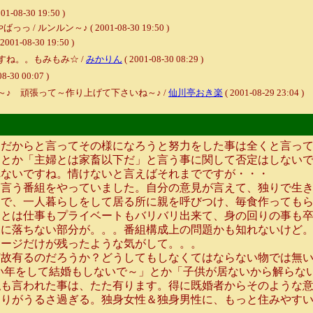
-30 19:50 )
ンルン～♪ ( 2001-08-30 19:50 )
08-30 19:50 )
ね。。もみもみ☆ /
みかりん
( 2001-08-30 08:29 )
08-30 00:07 )
♪ 頑張って～作り上げて下さいね～♪ /
仙川亭おき楽
( 2001-08-29 23:04 )
。だからと言ってその様になろうと努力をした事は全くと言っ
」とか「主婦とは家畜以下だ」と言う事に関して否定はしない
れないですね。情けないと言えばそれまでですが・・・
言う番組をやっていました。自分の意見が言えて、独りで生き
りで、一人暮らしをして居る所に親を呼びつけ、毎食作っても
とは仕事もプライベートもバリバリ出来て、身の回りの事も卒
ふに落ちない部分が。。。番組構成上の問題かも知れないけど
メージだけが残ったような気がして。。。
故有るのだろうか？どうしてもしなくてはならない物では無い
い年をして結婚もしないで～」とか「子供が居ないから解らな
私も言われた事は、たた有ります。得に既婚者からそのような
周りがうるさ過ぎる。独身女性＆独身男性に、もっと住みやす