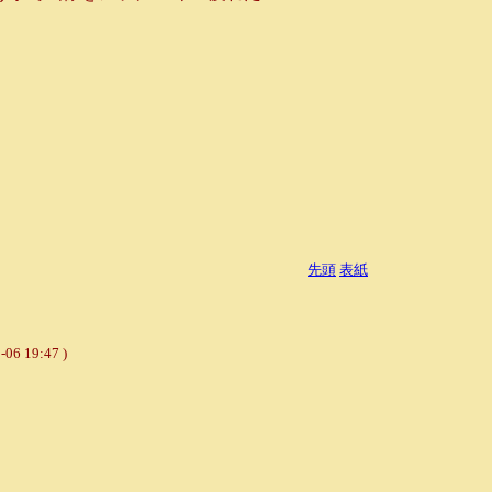
先頭
表紙
9:47 )