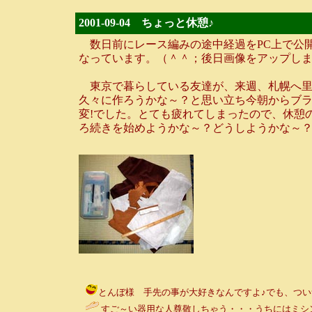
2001-09-04 ちょっと休憩♪
数日前にレース編みの途中経過をPC上で公
なっています。（＾＾；後日画像をアップし
東京で暮らしている友達が、来週、札幌へ里
久々に作ろうかな～？と思い立ち今朝からブ
変!でした。とても疲れてしまったので、休憩
ろ続きを始めようかな～？どうしようかな～？
とんぼ様 手先の事が大好きなんですよ♪でも、ついつい頑張り
すご～い器用な人尊敬しちゃう・・・うちにはミシン