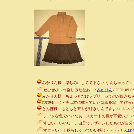
みかりん様 楽しみにしてて下さい!なんちゃって～ / ルンルン～♪
ぜひぜひ～☆楽しみだなあ！ /
みかりん
( 2001-09-06
みかりん様 ちょっとだけラブリーってのが好きなんですよね♪
びび様 じ・実は本に載っていた型紙を写して作っただけなので。。
とんぼ様 もともと茶系が好きなんですよ♪ / ルンルン～♪ ( 2
シックな色でいいなあ！スカートの裾が可愛いよ～☆
すごい、いいなー。自分でデザインしたものが自分で
すご～い！！秋らしくっていい感じ・・・ /
とんぼ
(