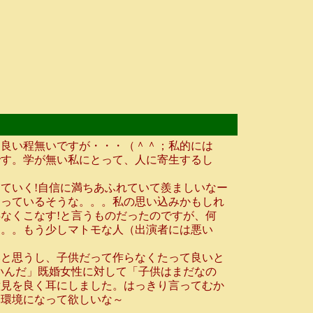
て良い程無いですが・・・（＾＾；私的には
です。学が無い私にとって、人に寄生するし
ていく!自信に満ちあふれていて羨ましいなー
らっているそうな。。。私の思い込みかもしれ
なくこなす!と言うものだったのですが、何
。。。もう少しマトモな人（出演者には悪い
と思うし、子供だって作らなくたって良いと
いんだ」既婚女性に対して「子供はまだなの
意見を良く耳にしました。はっきり言ってむか
い環境になって欲しいな～