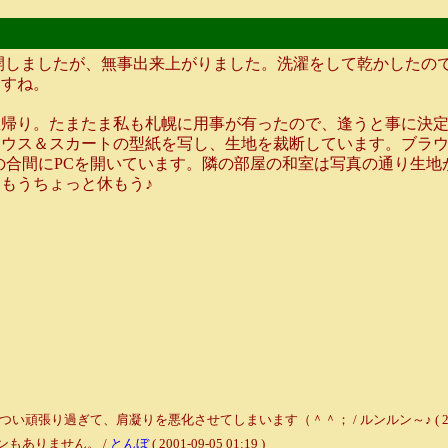
開しましたが、無事出来上がりました。洗濯をして乾かしたの
ますね。
帰り。たまたま私も札幌に用事が有ったので、逢うと事に決定
ラウス＆スカートの型紙を写し、生地を裁断しています。ブラ
の合間にPCを開いています。隣の部屋の和室は写真の通り生
もうちょっと休もう♪
過ぎて、肩凝りを悪化させてしまいます（＾＾； / ルンルン～♪ ( 2001-09-
もありません。 /
とんぼ
( 2001-09-05 01:19 )