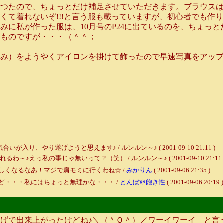
つたので、ちょっとだけ補足させていただきます。ブラウスは
くて着れないぞ!!!と言う服も載っていますが、初心者でも作
みに私が作った服は、10月号のP24に出ているのを、ちょっ
なものですが・・・（＾＾；
をようやくアイロンを掛けて飾ったので早速写真をアップします
、やり遂げようと思えます♪ / ルンルン～♪ ( 2001-09-10 21:11 )
えっ私の事じゃ無いって？（笑） / ルンルン～♪ ( 2001-09-10 21:11 
しくなるなあ！マジで肩モミに行くわね☆ /
みかりん
( 2001-09-06 21:35 )
ど・・・私にはちょっと無理かな・・・ /
とんぼ＠飽き性
( 2001-09-06 20:19 )
げで出来上がったけどね♪＼（＾Ｏ＾）／ワーイワーイ と言う