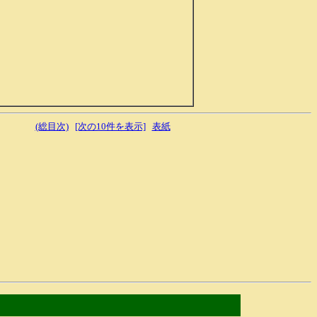
(総目次)
[次の10件を表示]
表紙