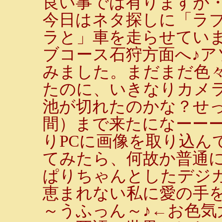
良い事では有りますが
今日はネタ探しに「ラ
ラと」車を走らせてい
ブコース石狩方面へ♪ア
みました。まだまだ色
たのに、いきなりカメ
池が切れたのかな？せ
間）まで来たになーー
りPCに画像を取り込ん
てみたら、何故か普通
ぱりちゃんとしたデジカメ
恵まれない私に愛の手を
～うふっん～♪←お色気