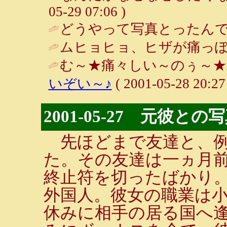
05-29 07:06 )
どうやって写真とったんで
ムヒョヒョ、ヒザが痛っぽ
む～★痛々しい～のぅ～★ 
いぞい～♪
( 2001-05-28 20:27
2001-05-27 元彼
先ほどまで友達と、例
た。その友達は一ヵ月前
終止符を切ったばかり
外国人。彼女の職業は
休みに相手の居る国へ