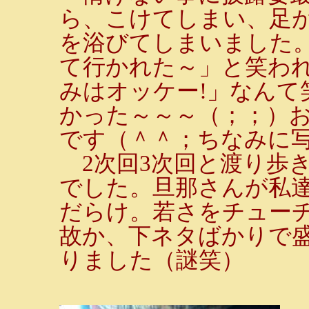
ら、こけてしまい、足が
を浴びてしまいました
て行かれた～」と笑わ
みはオッケー!」なんて
かった～～～（；；）
です（＾＾；ちなみに
2次回3次回と渡り歩
でした。旦那さんが私
だらけ。若さをチュー
故か、下ネタばかりで
りました（謎笑）