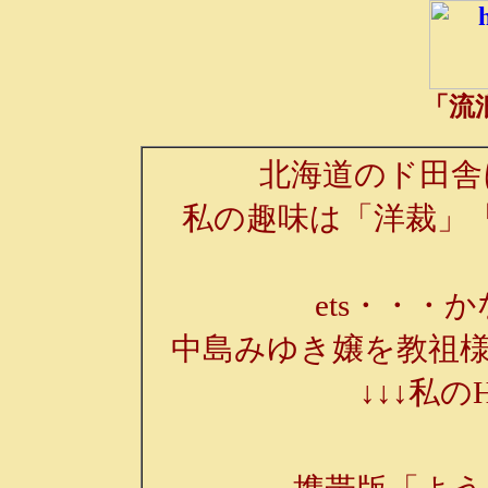
「流
北海道のド田舎
私の趣味は「洋裁」
ets・・・か
中島みゆき嬢を教祖様
↓↓↓私の