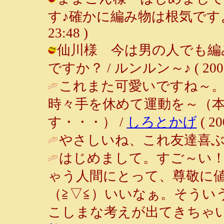
す♪確かに編み物は根気ですよね～♪
23:48 )
仙川様 今は男の人でも編
ですか？ / ルンルン～♪ ( 2001-0
これまた可愛いですね～。
時々手を休めて運動を～（
す・・・） /
しろとかげ
( 20
やさしいね、これ友達喜ぶ 
はじめまして。すご～い
ゃう人間にとって、尊敬に
（≧▽≦）いいなぁ。そうい
こしまな考えが出てきちゃい