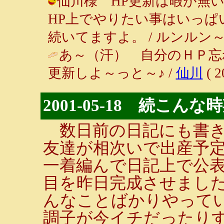
仙川様 HP更新は暇が無
HP上でやりたい事はいっぱ
続いてますよ。 / ルンルン～♪ ( 20
あ～（汗） 自分のＨＰ忘
更新しよ～っと～♪ /
仙川
( 2
2001-05-18 続こん
数日前の日記にも書き
友達が相次いで出産予
一着編んで日記上で公
目を昨日完成させまし
んなことばかりやって
調子が今イチだったり