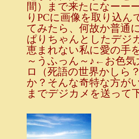
間）まで来たになーー
りPCに画像を取り込ん
てみたら、何故か普通
ぱりちゃんとしたデジカメ
恵まれない私に愛の手を
～うふっん～♪←お色気
ロ（死語の世界かしら
か？そんな奇特な方が
までデジカメを送って下