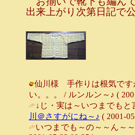
お揃いで靴下も編んで
出来上がり次第日記で公
仙川様 手作りは根気です
い。。。 / ルンルン～♪ ( 2001-0
↓じ・実は～いつまでもと
川＠さすがにね～♪
( 2001-05
いつまでも～の～～ん～～び