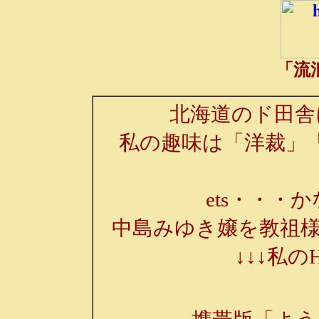
「流
北海道のド田舎
私の趣味は「洋裁」
ets・・・か
中島みゆき嬢を教祖様
↓↓↓私の