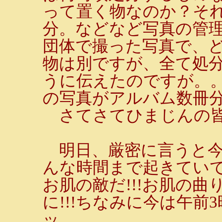
って置く物なのか？そ
分。などなど写真の管
団体で撮った写真で、
物は別ですが、全て処分
うに伝えたのですが。
の写真がアルバム数冊
さてさてひまじんの皆
明日、厳密に言うと今
んな時間まで起きてい
お肌の敵だ!!!お肌の
に!!!ちなみに今は午
ッ