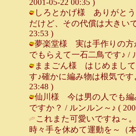
2001-05-22 00:35 )
しろとかげ様 ありがとう
だけど、その代償は大きいです。。。
23:53 )
夢楽堂様 実は手作りの方
でもらえて一石二鳥です♪ / ルンルン～
ままごん様 はじめまして
す♪確かに編み物は根気ですよね～♪
23:48 )
仙川様 今は男の人でも編
ですか？ / ルンルン～♪ ( 2001-0
これまた可愛いですね～。
時々手を休めて運動を～（