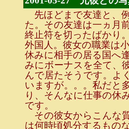
2001-05-27 元彼
先ほどまで友達と、例
た。その友達は一ヵ月前
終止符を切ったばかり
外国人。彼女の職業は
休みに相手の居る国へ
みにボーナスを全て、
んで居たそうです。よ
いますが。。。私だと
り、そんなに仕事の休
です。
その彼女からこんな質
は何時頃処分するもの