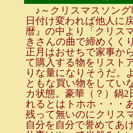
♪～クリスマスソング
日付け変われば他人に戻
暦』の中より「クリス
きさんの曲で締めくくり
正月はおせちで家事か
て購入する物をリスト
りな量になりそうだ。
ともな買い物をしてい
カ状態。豪華（？）鍋2
れるとはトホホ・・・
残って無いのにクリス
自分を自分で誉めてあ