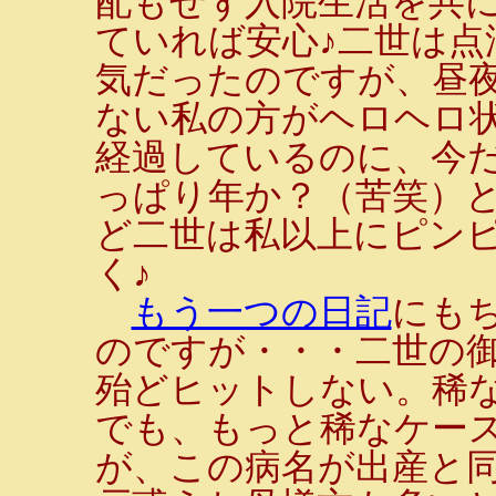
配もせず入院生活を共
ていれば安心♪二世は点
気だったのですが、昼
ない私の方がヘロヘロ状
経過しているのに、今
っぱり年か？（苦笑）と
ど二世は私以上にピン
く♪
もう一つの日記
にも
のですが・・・二世の御
殆どヒットしない。稀
でも、もっと稀なケース
が、この病名が出産と