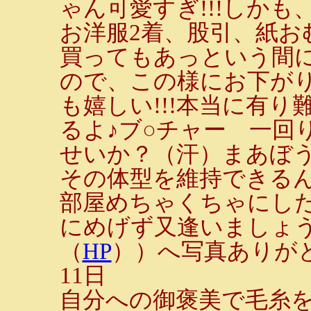
ゃん可愛すぎ!!!しか
お洋服2着、股引、紙お
買ってもあっという間
ので、この様にお下が
も嬉しい!!!本当に有
るよ♪ブ○チャー 一回
せいか？（汗）まあぼ
その体型を維持できる
部屋めちゃくちゃにし
にめげず又逢いましょう
（
HP
））へ写真ありが
11日
自分への御褒美で毛糸を