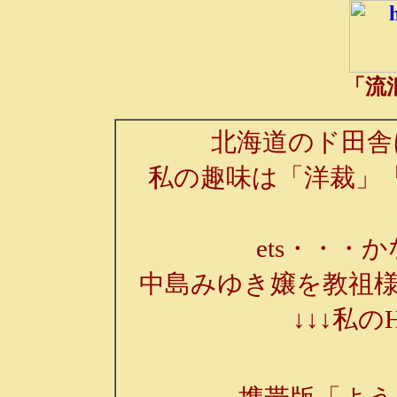
「流
北海道のド田舎
私の趣味は「洋裁」
ets・・・か
中島みゆき嬢を教祖様
↓↓↓私の