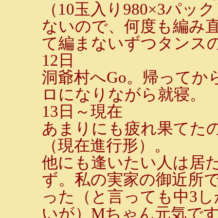
（10玉入り980×3パ
ないので、何度も編み
て編まないずつタンスの
12日
洞爺村へGo。帰ってか
ロになりながら就寝。
13日～現在
あまりにも疲れ果てた
（現在進行形）。
他にも逢いたい人は居
ず。私の実家の御近所
った（と言っても中3
いが）Mちゃん元気で