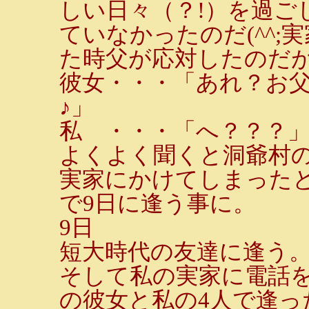
しい日々（？!）を過ご
ていなかったのだ(^^
た時父が応対したのだ
彼女・・・「あれ？お
♪」
私 ・・・「へ？？？
よくよく聞くと洞爺村
実家にかけてしまった
で9日に逢う事に。
9日
短大時代の友達に逢う。
そして私の実家に電話を
の彼女と私の4人で逢っ