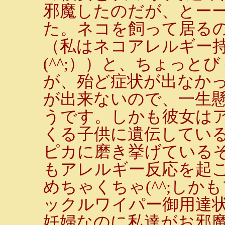
邪魔したのだが、とー
た。ネコを飼って居る
（私はネコアレルギー
(^^;））と、ちょっ
が、殆ど症状が出なか
が出来ないので、一生
うです。しかも彼女は
くる子供に遺伝してい
ピカに磨き挙げている
もアレルギー反応を起
めちゃくちゃ(^^;しか
ックルワイパー御用達状
妊婦なのに私達がお邪