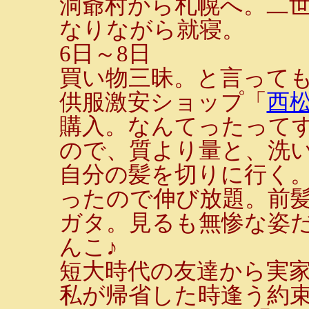
洞爺村から札幌へ。二
なりながら就寝。
6日～8日
買い物三昧。と言って
供服激安ショップ「
西
購入。なんてったって
ので、質より量と、洗
自分の髪を切りに行く
ったので伸び放題。前
ガタ。見るも無惨な姿
んこ♪
短大時代の友達から実
私が帰省した時逢う約