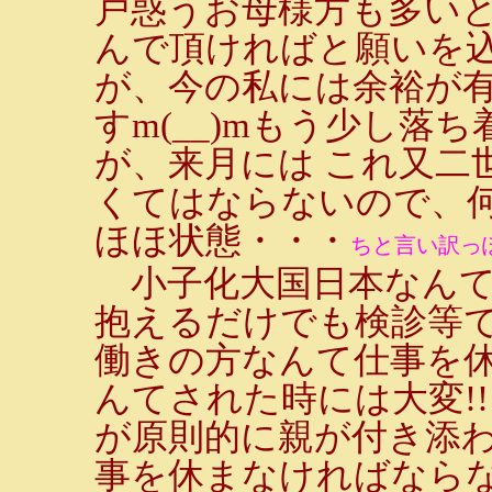
戸惑うお母様方も多い
んで頂ければと願いを
が、今の私には余裕が
すm(__)mもう少し落
が、来月には これ又二
くてはならないので、
ほほ状態・・・
ちと言い訳っ
小子化大国日本なんて
抱えるだけでも検診等
働きの方なんて仕事を
んてされた時には大変!
が原則的に親が付き添
事を休まなければなら