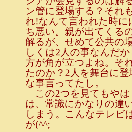
シアが会見するのは解
ン管に登場する？それ
れ!なんて言われた時に
ち悪い。親が出てくる
解るが、せめて公共の
しくは2人の事なんだ
方が角が立つよね。そ
たのか？2人を舞台に
な事言ってたし。
この2つを見てもやは
は、常識にかなりの違
しまう。こんなテレビ
が(^^;