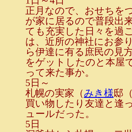
1日～4日
正月なので、おせちを
が家に居るので普段出
ても充実した日々を過ご
は、近所の神社にお参
ら伊達に有る庶民の見
をゲットしたのと本屋
って来た事か。
5日～
札幌の実家（
みき様
邸
買い物したり友達と逢
ュールだった。
5日