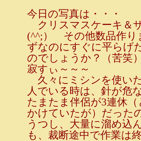
今日の写真は・・・
クリスマスケーキ＆ザ
(^^;） その他数品
ずなのにすぐに平らげ
のでしょうか？（苦笑
寂すぃ～～～
久々にミシンを使いた
人でいる時は、針が危
たまたま伴侶が3連休（
かけていたが）だった
うつし、大量に溜め込
も、裁断途中で作業は