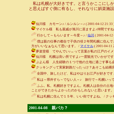
私は札幌が大好きです。と言うかここにしか暮
と思えばすぐ側に有るし、それなりに娯楽施設
仙川樣 カモーン♪ / ルンルン～♪ ( 2001-04-12 21:33 
マイケル樣 私も親戚が旭川に居ますよ♪仲間ですね♪＼（＾Ｏ＾）
行かして～もらいます～今度～♪ /
仙川
( 2001-04-12 
僕は親の仕事の都合で子供の頃２年間札幌に住んで
方がいいなぁなんて思います。 /
マイケル
( 2001-04-11 
夢楽堂樣 てやんでい♪←って言葉が私の江戸のイメージなんです
仙川樣 札幌は良い所ですよ♪一度観光でいかがですか？ / ルンル
ぷよん樣 人生経験の１つで他の土地に過ごす事も必要かな？とも
クッキングって実家釧路だったっけ？あそこも結構良いと思うけどね
全国中、旅したけど、私はやはりお江戸が好きです 
私は～県外すら～でない人～♪ 旅行で～札幌いって
ふふ。私、札幌好きですよん。札幌人は自分の土地
ことができたからよかったのかもしれないと思います。
私は札幌に住んで１５年、いい街ですよね。 / クッキング ( 2
2001-04-08 親バカ？