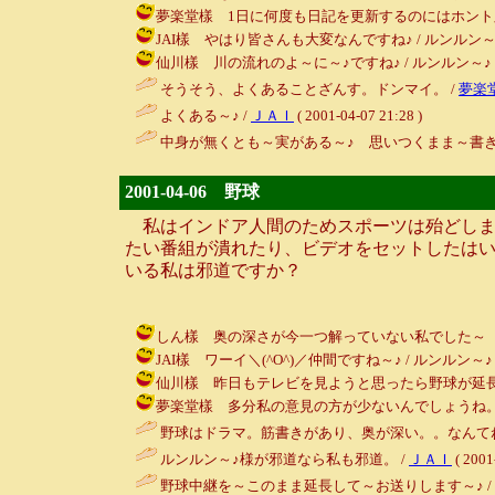
夢楽堂樣 1日に何度も日記を更新するのにはホント脱帽ですよ♪♪♪
JAI樣 やはり皆さんも大変なんですね♪ / ルンルン～♪ ( 200
仙川樣 川の流れのよ～に～♪ですね♪ / ルンルン～♪ ( 2001-
そうそう、よくあることざんす。ドンマイ。 /
夢楽
よくある～♪ /
ＪＡＩ
( 2001-04-07 21:28 )
中身が無くとも～実がある～♪ 思いつくまま～書き
2001-04-06 野球
私はインドア人間のためスポーツは殆どしま
たい番組が潰れたり、ビデオをセットしたは
いる私は邪道ですか？
しん樣 奥の深さが今一つ解っていない私でした～（苦笑） / ル
JAI樣 ワーイ＼(^O^)／仲間ですね～♪ / ルンルン～♪ ( 200
仙川樣 昨日もテレビを見ようと思ったら野球が延長されていまし
夢楽堂樣 多分私の意見の方が少ないんでしょうね。。。う～む～ 
野球はドラマ。筋書きがあり、奥が深い。。なんてね。 / しん (
ルンルン～♪様が邪道なら私も邪道。 /
ＪＡＩ
( 2001
野球中継を～このまま延長して～お送りします～♪ /