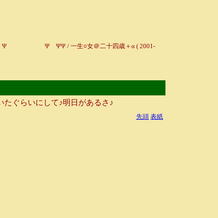
Ψ ΨΨ / 一生○女＠二十四歳＋α ( 2001-
たぐらいにして♪明日があるさ♪
先頭
表紙