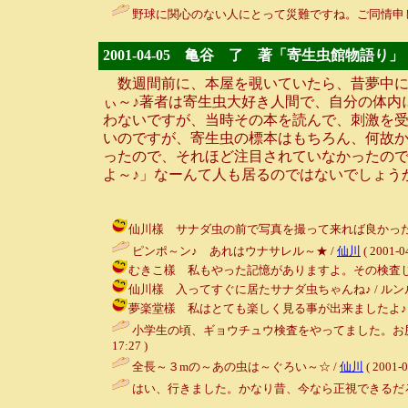
野球に関心のない人にとって災難ですね。ご同情申し
2001-04-05 亀谷 了 著「寄生虫館物語り」
数週間前に、本屋を覗いていたら、昔夢中に
ぃ～♪著者は寄生虫大好き人間で、自分の体内
わないですが、当時その本を読んで、刺激を
いのですが、寄生虫の標本はもちろん、何故
ったので、それほど注目されていなかったの
よ～♪」なーんて人も居るのではないでしょう
仙川樣 サナダ虫の前で写真を撮って来れば良かったとかなり後悔
ピンポ～ン♪ あれはウナサレル～★ /
仙川
( 2001-0
むきこ樣 私もやった記憶がありますよ。その検査じたい今は無
仙川樣 入ってすぐに居たサナダ虫ちゃんね♪ / ルンルン～♪ ( 
夢楽堂樣 私はとても楽しく見る事が出来ましたよ♪ / ルンルン～
小学生の頃、ギョウチュウ検査をやってました。お
17:27 )
全長～３mの～あの虫は～ぐろい～☆ /
仙川
( 2001-0
はい、行きました。かなり昔、今なら正視できるだろ