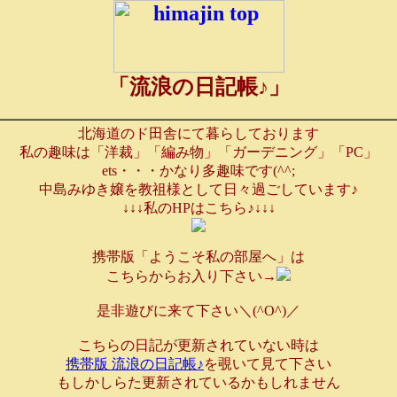
「流浪の日記帳♪」
北海道のド田舎にて暮らしております
私の趣味は「洋裁」「編み物」「ガーデニング」「PC」
ets・・・かなり多趣味です(^^;
中島みゆき嬢を教祖様として日々過ごしています♪
↓↓↓私のHPはこちら♪↓↓↓
携帯版「ようこそ私の部屋へ」は
こちらからお入り下さい→
是非遊びに来て下さい＼(^O^)／
こちらの日記が更新されていない時は
携帯版 流浪の日記帳♪
を覗いて見て下さい
もしかしらた更新されているかもしれません