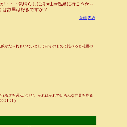
・・・気晴らしに海or山or温泉に行こうか～
くは故里は好きですか？
先頭
表紙
親戚がだ～れもいないとして街そのもので比べると札幌の
離れる道を選んだけど、それはそれでいろんな世界を見る
09 21:21 )