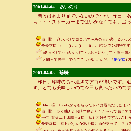
2001-04-04 あいのり
普段はあまり見ていないのですが、昨日「あ
も・・・ストーカーまではいかなくても、追っ
仙川樣 追いかけてヨコハマ～あの人が逃げる♪ / ルンルン～♪ (
夢楽堂樣 (゜゜)(。。)(゜゜)(。。)ウンウン納得です♪ / ルンル
追いかけて～追いかけて～♪お～いかけて～雪～国♪ 
人間って勝手、でもここはがいいんだ。 /
夢楽堂
( 2
2001-04-03 珍味
昨日、珍味の食べ過ぎてアゴが痛いです。近
す。とても美味しいので今日も食べたいのです
Hibiki樣 Hibikiからもらったトバは最高だったよ♪＼（＾Ｏ＾
仙川樣 良く噛んだお陰で痛たたたた～って感じです（苦笑） / 
一生○女＠二十四歳＋α 樣 私も大好きですよ♪これからもよろし
夢楽堂樣 鮭トバなんか私の様に油が乗って（？（苦笑））最高です
あれね、食べ過ぎたらおなか痛くなるよね。 / Hibiki ( 200