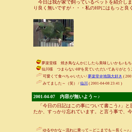
今日は我が家で飼っているペットを紹介しま
り良く無いですが・・・私のHPにはもっと良
夢楽堂樣 焼き鳥なんかにしたら美味しいかも♪もちろん塩味ね♪
仙川樣 つまらないHPを見ていただいてありがとうございました♪ 
可愛くて食べちゃいたい /
夢楽堂＠地鶏大好き
( 200
みてました～（笑） /
仙川
( 2001-04-08 23:41 )
2001-04-07 内容が無いよう～♪
「今日の日記はこの事について書こう♪」と思
たか、すっかり忘れています。と言う事で、
ゆるやかな～流れに乗って～どこまでも～長く～♪」