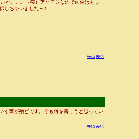
痛いか。。。（笑）アソデジなので画像はあま
伝しちゃいました～♪
先頭
表紙
いる事が殆どです。今も何を書こうと思ってい
先頭
表紙