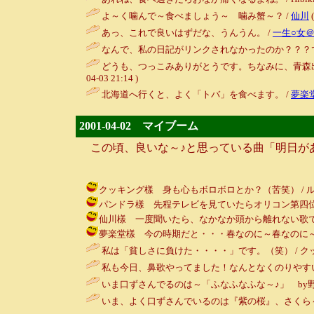
よ～く噛んで～食べましょう～ 噛み蟹～？ /
仙川
(
あっ、これで良いはずだな、うんうん。 /
一生○女
なんで、私の日記がリンクされなかったのか？？？で、実験。 / 
どうも、つっこみありがとうです。ちなみに、青森出
04-03 21:14 )
北海道へ行くと、よく「トバ」を食べます。 /
夢楽
2001-04-02 マイブーム
この頃、良いな～♪と思っている曲「明日があ
クッキング樣 身も心もボロボロとか？（苦笑） / ルンルン～♪ 
パンドラ樣 先程テレビを見ていたらオリコン第四位だそうです♪ 
仙川樣 一度聞いたら、なかなか頭から離れない歌ですよね♪ / ル
夢楽堂樣 今の時期だと・・・春なのに～春なのに～ため息またひ
私は「貧しさに負けた・・・・」です。（笑） / クッキング ( 
私も今日、鼻歌やってました！なんとなくのりやすい
いま口ずさんでるのは～「ふなふなふな～♪」 by野
いま、よく口ずさんでいるのは『紫の桜』、さくら～