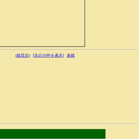
(総目次)
[次の10件を表示]
表紙