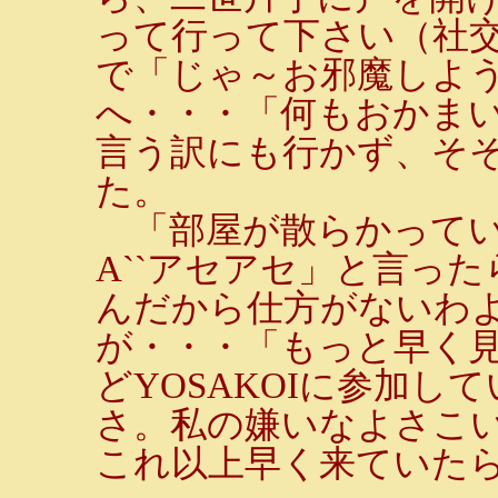
って行って下さい（社
で「じゃ～お邪魔しよ
へ・・・「何もおかま
言う訳にも行かず、そ
た。
「部屋が散らかっていて
A``アセアセ」と言っ
んだから仕方がないわ
が・・・「もっと早く
どYOSAKOIに参加
さ。私の嫌いなよさこ
これ以上早く来ていた