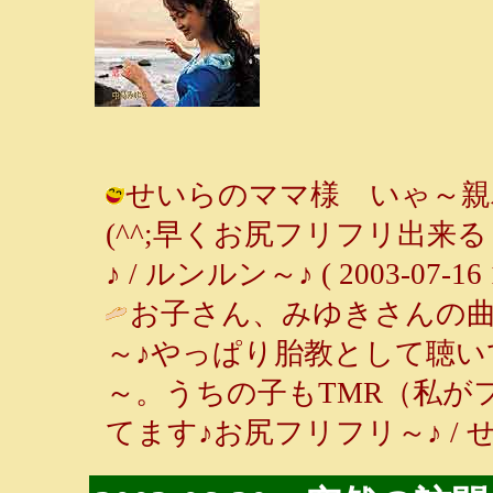
せいらのママ様 いゃ～親
(^^;早くお尻フリフリ出
♪ / ルンルン～♪ ( 2003-07-16 1
お子さん、みゆきさんの
～♪やっぱり胎教として聴
～。うちの子もTMR（私が
てます♪お尻フリフリ～♪ / せいらのマ