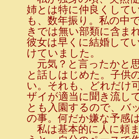
姉とは特に仲良くして
も、数年振り。私の中
きでは無い部類に含ま
彼女は早くに結婚して
けていました。
元気？と言ったかと思
と話しはじめた。子供
い。それも、どれだけ
ザイが適当に聞き流して
とも入園するので、バ
の事。何だか嫌な予感
私は基本的に人に頼ま