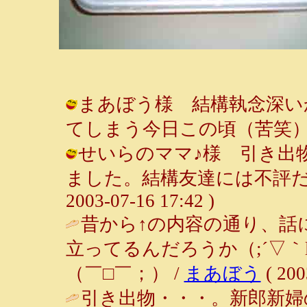
まあぼう様 結構執念深い
てしまう今日この頃（苦笑） / ルンル
せいらのママ♪様 引き出
ました。結構友達には不評だった
2003-07-16 17:42 )
昔から↑の内容の通り、話
立ってるんだろうか（;´▽｀l
（￣□￣；） /
まあぼう
( 200
引き出物・・・。新郎新婦