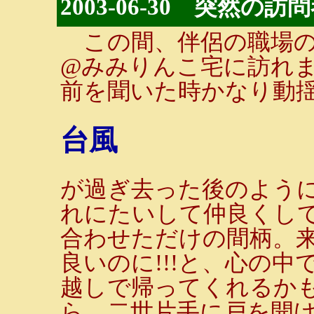
2003-06-30 突然の訪
この間、伴侶の職場の
@みみりんこ宅に訪れ
前を聞いた時かなり動
台風
が過ぎ去った後のよう
れにたいして仲良くして
合わせただけの間柄。
良いのに!!!と、心の
越しで帰ってくれるか
ら、二世片手に戸を開