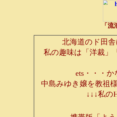
「流
北海道のド田舎
私の趣味は「洋裁」
ets・・・か
中島みゆき嬢を教祖様
↓↓↓私の