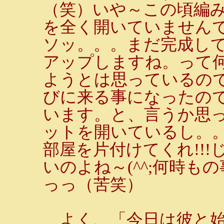
（笑）いや～この頃編み
を全く開いていません
ソッ。。。まだ完成し
アップしますね。って何
ようとは思っているの
びに来る事になったの
います。と、言うか思
ットを開いているし。
部屋を片付けてくれ!!
いのよね～(^^;何時
っっ（苦笑）
よく、「今日は彼と始