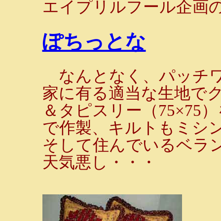
エイプリルフール企画の
ぽちっとな
なんとなく、パッチワ
家に有る適当な生地でクッ
＆タピスリー（75×7
で作製、キルトもミシンと
そして住んでいるベラ
天気悪し・・・