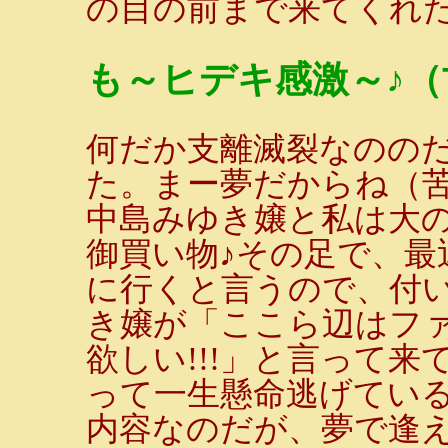
の目の前まで来てくれた
も～ヒデキ感激～♪（
何だか支離滅裂なのの
た。まー夢だからね（
中島みゆき嬢と私は大
御買い物♪その足で、最
に行くと言うので、付
き嬢が「ここら辺はフ
欲しい!!!」と言って
って一生懸命逃げてい
内容なのだが、夢で逢