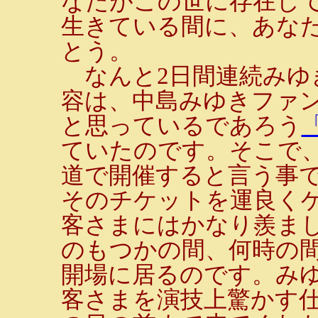
なたがこの世に存在し
生きている間に、あな
とう。
なんと2日間連続みゆ
容は、中島みゆきファ
と思っているであろう
ていたのです。そこで
道で開催すると言う事
そのチケットを運良く
客さまにはかなり羨ま
のもつかの間、何時の
開場に居るのです。み
客さまを演技上驚かす