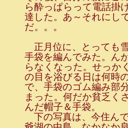
ら酔っぱらって電話掛
達した。あ～それにし
だ。。。
正月位に、とっても雪
手袋を編んでみた。ん
らなくなった。せっか
の目を浴びる日は何時
で、手袋のゴム編み部
まった。何だか貧乏く
んだ帽子＆手袋。
下の写真は、今住んで
爺湖の中島。なかなか