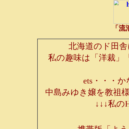
「流
北海道のド田舎
私の趣味は「洋裁」
ets・・・か
中島みゆき嬢を教祖様
↓↓↓私の