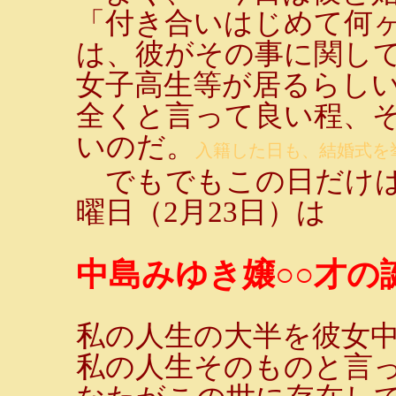
「付き合いはじめて何ヶ
は、彼がその事に関し
女子高生等が居るらし
全くと言って良い程、
いのだ。
入籍した日も、結婚式を挙
でもでもこの日だけは
曜日（2月23日）は
中島みゆき嬢○○才の
私の人生の大半を彼女
私の人生そのものと言