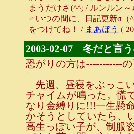
まうだけさ(^^; / ルンルン～♪ ( 2
いつの間に、日記更新σ（
をつけてね！ /
まあぼう
( 20
2003-02-07 冬だ
恐がりの方は--------
先週、昼寝をぶっこい
チャイムが鳴った。慌
なり金縛りに!!!一生
かそうとしていたら、
高生っぽい子が、制服