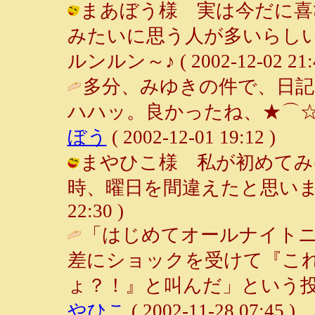
まあぼう様 実は今だに喜
みたいに思う人が多いらしい
ルンルン～♪ ( 2002-12-02 21:4
多分、みゆきの件で、日記
ハハッ。良かったね、★⌒☆⌒
ぼう
( 2002-12-01 19:12 )
まやひこ様 私が初めてみ
時、曜日を間違えたと思いました(^^
22:30 )
「はじめてオールナイト
差にショックを受けて『こ
ょ？！』と叫んだ」という投
やひこ
( 2002-11-28 07:45 )