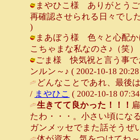
まやひこ様 ありがとうご
再確認させられる日々でした。 / ル
)
まあぼう様 色々と心配か
こちゃまな私なのさ♪（笑） / ルンル
ごま様 快気祝と言う事でお
ンルン～♪ ( 2002-10-18 20:28 
どんなことであれ、最後
/
まやひこ
( 2002-10-18 07:34
生きてて良かった！！！
たわ・・・。小さい頃にな
ガンメッセでまた話そうぜい♪
体が資本、気をつけてね～