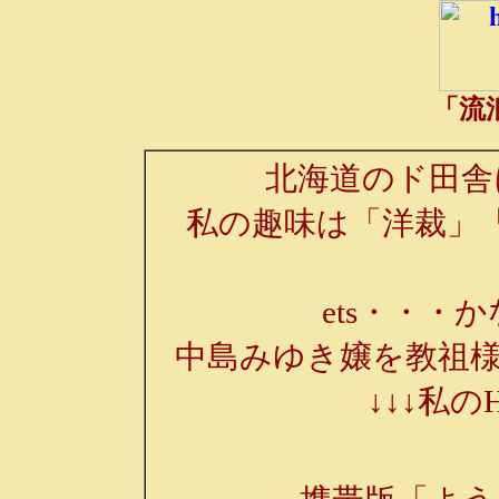
「流
北海道のド田舎
私の趣味は「洋裁」
ets・・・か
中島みゆき嬢を教祖様
↓↓↓私の