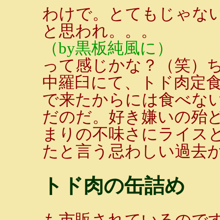
わけで。とてもじゃな
と思われ。。。
（by黒板純風に）
って感じかな？（笑）
中羅臼にて、トド肉定
で来たからには食べない
だのだ。好き嫌いの殆
まりの不味さにライス
たと言う忌わしい過去
トド肉の缶詰め
も市販されているので