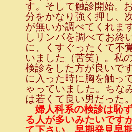
す。そして触診開始。
分をかなり強く押し、
が無いか調べてくれま
しリンパを調べてお終
に、くすぐったくて不
いました（苦笑）。私
検診をした方が良いで
に入った時に胸を触っ
ゃっていました。ちな
は若くて良い男だった。
婦人科系の検診は恥
る人が多いみたいです
て下さい。早期発見早期