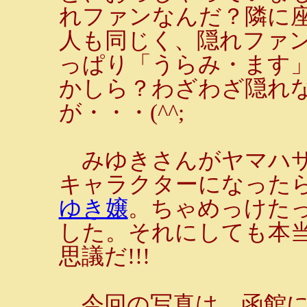
れファンなんだ？隣に
人も同じく、隠れファ
っぱり「うらみ・ます
かしら？わざわざ隠れ
が・・・(^^;
みゆきさんがヤマハサ
キャラクターになった
ゆき嬢
。ちゃめっけた
した。それにしても本当
思議だ!!!
今回の写真は、函館に