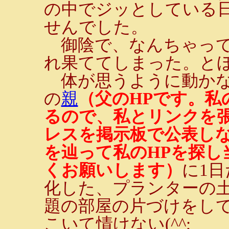
の中でジッとしている日
せんでした。
御陰で、なんちゃって
れ果ててしまった。と
体が思うように動かな
の
親
（父のHPです。私
るので、私とリンクを張
レスを掲示板で公表しな
を辿って私のHPを探し
くお願いします）
に1
化した、プランターの
題の部屋の片づけをし
こいて情けない(^^;