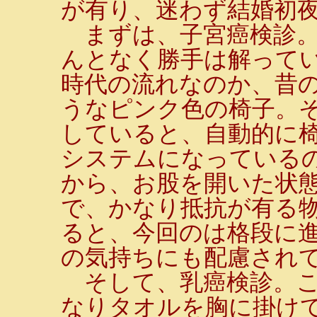
が有り、迷わず結婚初
まずは、子宮癌検診。
んとなく勝手は解って
時代の流れなのか、昔
うなピンク色の椅子。
していると、自動的に
システムになっている
から、お股を開いた状
で、かなり抵抗が有る
ると、今回のは格段に
の気持ちにも配慮され
そして、乳癌検診。こ
なりタオルを胸に掛け