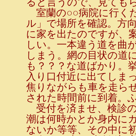
ると言うので、見ても
室蘭の○○病院に行く
ル」で場所を確認。方
に家を出たのですが、
しい。一本違う道を曲
しまう。網の目状の道
も？？？な道ばかり。
入り口付近に出てしま
焦りながらも車を走ら
された時間前に到着。
受付を済ませ、検診の
潮は何時かとか身内に
ないか等等、その中に