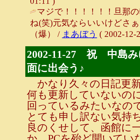
01:11 )
マジで！！！！！！旦那の
ね(笑)元気ならいいけどさ
（爆） /
まあぼう
( 2002-12-2
2002-11-27 祝 
面に出会う♪
かなり久々の日記更新
何も更新していないのに
回っているみたいなの
とても申し訳ない気持
良のくせして、函館に
か、PCを殆ど開いてい