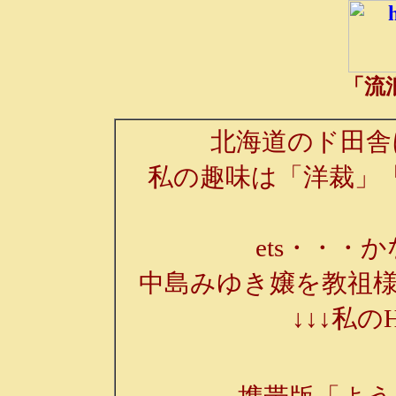
「流
北海道のド田舎
私の趣味は「洋裁」
ets・・・か
中島みゆき嬢を教祖様
↓↓↓私の