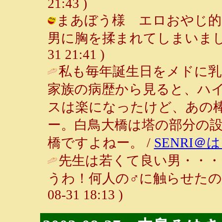
21:43 )
まあぼう様 エロおやじ的
男に胸を揉まれてしまいました♪（笑
31 21:41 )
私も毎年誕生日をメドに乳
家族の病歴から見ると、ハ
スは楽になったけど、あの
ー。白鳥大橋は塔の部分の
橋ですよねー。 /
SENRI
先生は若くて良い男・・・
うわ！何人の♂に触らせたの
08-31 18:13 )