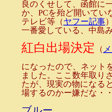
良のくせして、函館に
か、PCを殆ど開いてい
テレビ等（
ヤフー記事
一番愛している、中島
紅白出場決定
（
メ
になったので、ネット
ました。ここ数年取り
たが、現実の物になる
場するのかー嫌だな・
ブルー