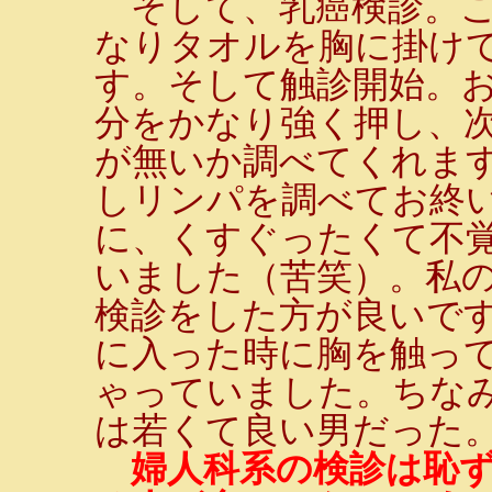
そして、乳癌検診。こ
なりタオルを胸に掛け
す。そして触診開始。
分をかなり強く押し、
が無いか調べてくれま
しリンパを調べてお終
に、くすぐったくて不
いました（苦笑）。私
検診をした方が良いで
に入った時に胸を触っ
ゃっていました。ちな
は若くて良い男だった。
婦人科系の検診は恥