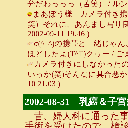
分だわっっっ（苦笑） / ルンルン～♪ 
まあぼう様 カメラ付き携
笑）それに、あんまし写り良く
2002-09-11 19:46 )
σ(^_^)の携帯と一緒じゃ
ほどしたよ(T^T)クゥー / ごま ( 2
カメラ付きにしなかった
いっか(笑)そんなに具合悪か
10 21:03 )
2002-08-31 乳癌＆
昔、婦人科に通った事
手術を受けたので、検