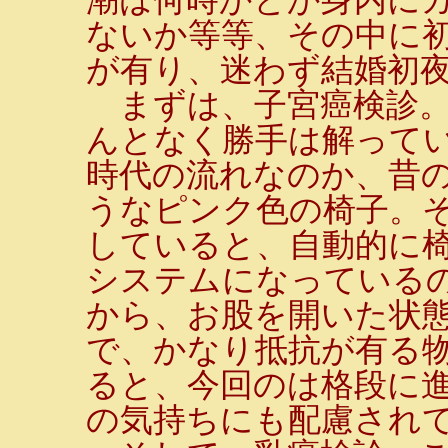
ないか等等、その中に
が有り、迷わず結婚初
まずは、子宮癌検診。
んとなく勝手は解って
時代の流れなのか、昔
うなピンク色の椅子。
していると、自動的に
システムになっている
から、お股を開いた状
で、かなり抵抗が有る
ると、今回のは格段に
の気持ちにも配慮され