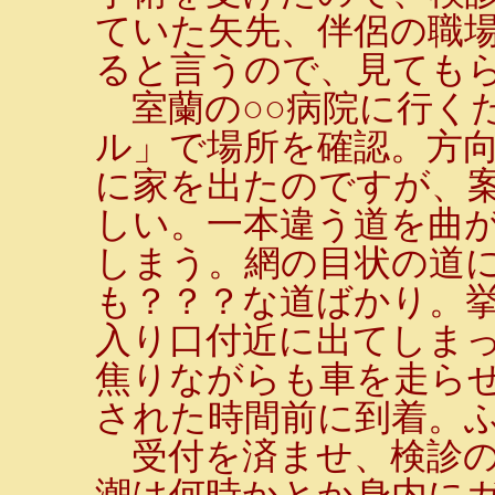
ていた矢先、伴侶の職
ると言うので、見ても
室蘭の○○病院に行く
ル」で場所を確認。方
に家を出たのですが、
しい。一本違う道を曲
しまう。網の目状の道
も？？？な道ばかり。
入り口付近に出てしま
焦りながらも車を走ら
された時間前に到着。
受付を済ませ、検診の
潮は何時かとか身内に