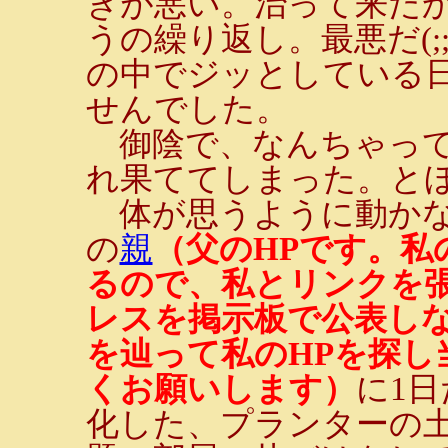
きが悪い。治って来た
うの繰り返し。最悪だ(;
の中でジッとしている日
せんでした。
御陰で、なんちゃって
れ果ててしまった。と
体が思うように動かな
の
親
（父のHPです。私
るので、私とリンクを張
レスを掲示板で公表しな
を辿って私のHPを探し
くお願いします）
に1
化した、プランターの