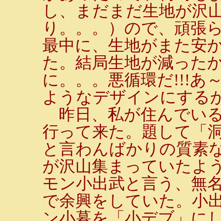
し、まだまだ生地が沢
り。。。）ので、頑張ら
最中に、生地がまた安
た。結局生地が減った
に。。。悪循環だ!!!
ようなデザインにする
昨日、私が住んでいる
行って来た。題して「洞
と言わんばかりの質素
が沢山集まっていたよ
モン小出武と言う、無
で余興をしていた。小
ン小暮を「小デブ」にした