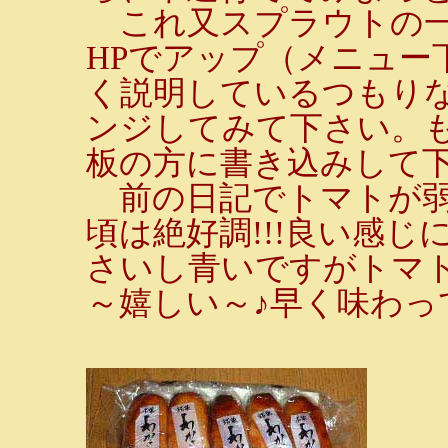
これ又スプラウトの一
HPでアップ（メニュー
く説明しているつもり
ンジしてみて下さい。
板の方に書き込みして下
前の日記でトマトが弱
頃は絶好調!!!良い感
さいし青いですがトマ
～嬉しい～♪早く味わっ