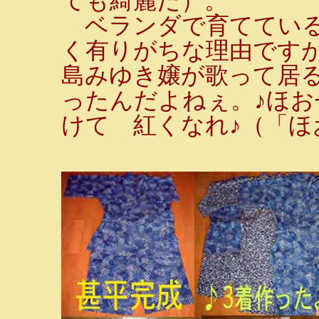
ても綺麗だ）。
ベランダで育てている
く有りがちな理由です
島みゆき嬢が歌って居
ったんだよねぇ。♪ほ
けて 紅くなれ♪（「ほ