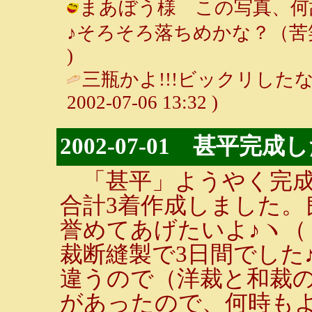
まあぼう様 この写真、何
♪そろそろ落ちめかな？（苦笑） / 
)
三瓶かよ!!!ビックリした
2002-07-06 13:32 )
2002-07-01 甚平完成
「甚平」ようやく完成
合計3着作成しました。良
誉めてあげたいよ♪ヽ（
裁断縫製で3日間でした
違うので（洋裁と和裁
があったので、何時も