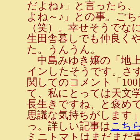
だよね♪」と言ったら
よね～♪」との事。ごち
（笑）。幸せそうでな
生田舎暮しでも仲良く
た。うんうん。
中島みゆき嬢の「地上の
インしたそうです。さす
関してのコメント「100
て、私にとっては天文
長生きですね、と褒め
思議な気持ちがします
っ。詳しい記事は
こち
ミニトマトはまだまだ