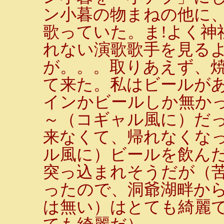
ン小暮の物まねの他に
歌っていた。ま!よく神
れない演歌歌手を見る
が。。。取りあえず、
て来た。私はビールが
インかビールしか無か
～（コギャル風に）だ
来なくて、帰れなくな
ル風に）ビールを飲んだ
突っ込まれそうだが（
ったので、洞爺湖畔か
は無い）はとても綺麗