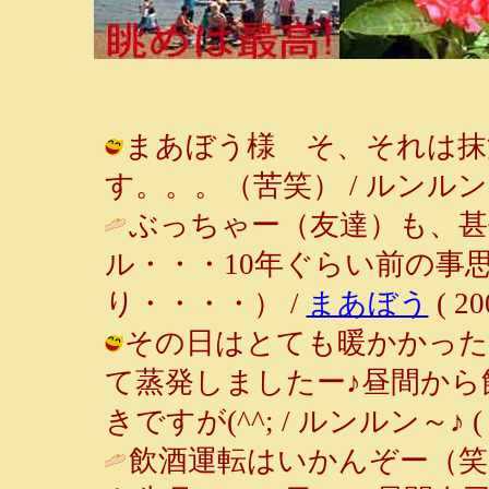
まあぼう様 そ、それは抹
す。。。（苦笑） / ルンルン～♪ ( 2
ぶっちゃー（友達）も、
ル・・・10年ぐらい前の事
り・・・・） /
まあぼう
( 20
その日はとても暖かかった
て蒸発しましたー♪昼間か
きですが(^^; / ルンルン～♪ ( 200
飲酒運転はいかんぞー（笑）