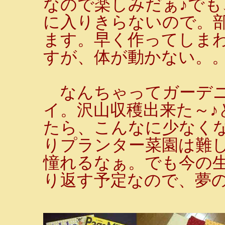
なので楽しみだぁ♪で
に入りきらないので。
ます。早く作ってしまわ
すが、体が動かない。
なんちゃってガーデニ
イ。沢山収穫出来た～♪
たら、こんなに少なく
りプランター菜園は難
憧れるなぁ。でも今の
り返す予定なので、夢