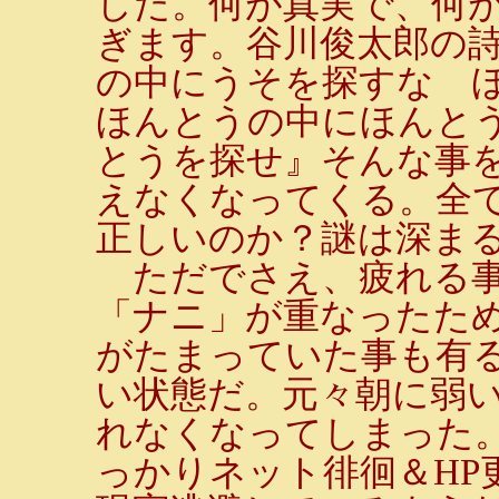
した。何が真実で、何
ぎます。谷川俊太郎の
の中にうそを探すな 
ほんとうの中にほんと
とうを探せ』そんな事
えなくなってくる。全
正しいのか？謎は深ま
ただでさえ、疲れる事
「ナニ」が重なったた
がたまっていた事も有
い状態だ。元々朝に弱
れなくなってしまった
っかりネット徘徊＆HP