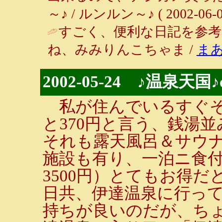
～♪ / ルンルン～♪ ( 2002-06-05
すごく、便利な日記を参
ね、みみりんこちゃま /
ま
2002-05-24 ♪温泉天
私が住んでいるすぐそ
と370円と言う、銭湯
それも露天風呂＆サウ
施設も有り、一泊ニ食付き
3500円）とてもお得
日共、伊達温泉に行って
持ちが良いのだが、ち