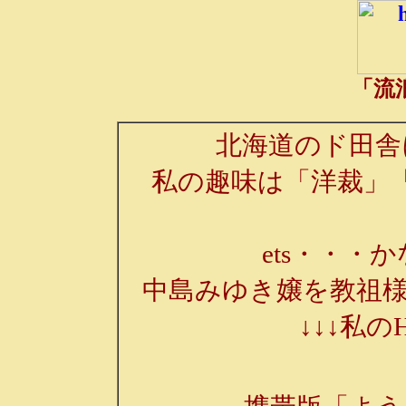
「流
北海道のド田舎
私の趣味は「洋裁」
ets・・・か
中島みゆき嬢を教祖様
↓↓↓私の