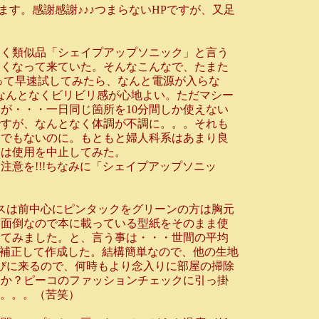
ます。感謝感謝♪♪♪つまらないHPですが、又足
く類似品「シェイプアップソニック」と言う
多くなって来ていた。そんなこんなで、たまた
に帰って早速試してみたら、なんと電源が入らな
♪なんとなくビリビリ感が心地よい。ただマシー
が・・・一日同じ箇所を10分間しか使えない
ですが、なんとなく体調が不調に。。。それも
けでもないのに。もともと婦人科系はあまり良
日は使用を中止してみた。
意を!!!ちなみに「シェイプアップソニッ
スは前中心にピンタックをグリーンの方は胸元
に面倒なので本に載っている型紙をそのまま使
してみました。と、言う事は・・・世間の平均
を補正して作成した。結構簡単なので、他の生地
びに来るので、何時もより念入りに部屋の掃除
うか？ピーコのファッションチェックに引っ掛
は。。。（苦笑）