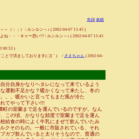
先頭
表紙
ンルン～♪ ( 2002-04-07 13:45 )
!!! / ルンルン～♪ ( 2002-04-07 13:43
3 00:53 )
とで済ましております(;´Д｀) /
さえちゃん
( 2002-04-
自分自身かなりヘタレになって来ているよう
的な運動不足かな？暖かくなって来たし、冬の
が。。。暖かいと言ってもまだ風が冷た
てやって下さい!!!
隣町の室蘭まで足を運んでいるのですが。なん
で、この頃、かなりな頻度で室蘭まで足を運ん
学校給食の時によく牛乳にまぜて飲んでいたみ
ミルクそのもの。一般に市販されている、それ
ガブガブ飲んでいると太りそうなので、普通の