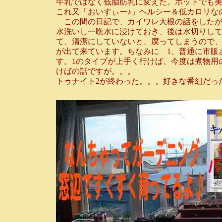
牛乳ではなく低脂肪乳に変えた。ホットでも
これ又「おいすぃー♪」ヘルシー＆低カロリな
この間の日記で、カイワレ大根の話をしたが
水洗いし一晩水に浸けておき、後は水切りして
て、清潔にしていないと、腐ってしまうので
が出て来ています。ちなみに 1、普通に市販
す。1のタイプが上手く行けば、今度は煮物用
けばの話ですが。。。
トゥナイト2が終わった。。。好きな番組だっ