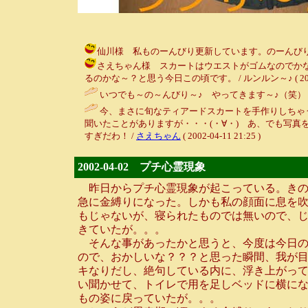
仙川様 私ものーんびり更新しています。のーんびりし過ぎと言う
さえちゃん様 スカートはウエストがゴムなのでか
るのかな～？と思う今日この頃です。 / ルンルン～♪ ( 2002-04
いつでも～の～んびり～♪ やってきます～♪（笑）
今、まさに旬なティアードスカートを手作りしちゃ
聞いたことがありますが・・・(・∀・) あ、でも写真
すぎだわ！ /
さえちゃん
( 2002-04-11 21:25 )
2002-04-02 プチ心霊現象
昨日からプチ心霊現象が起こっている。きの
急に金縛りになった。しかも私の顔面に息を吹
もじゃないが、寝られたものでは無いので、
きていたが。。。
そんな事があったかと思うと、今度は今日の
ので、おかしいな？？？と思った瞬間、我が目
キなりだし、絶句している内に、浮き上がって
い聞かせて、トイレで用を足しベッドに横にな
もの姿に戻っていたが。。。