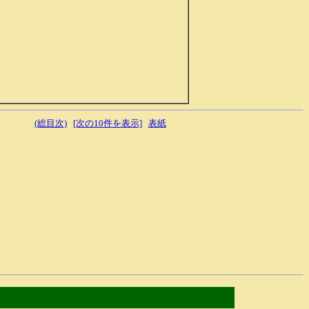
(総目次)
[次の10件を表示]
表紙