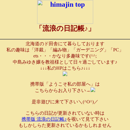
「流浪の日記帳♪」
北海道のド田舎にて暮らしております
私の趣味は「洋裁」「編み物」「ガーデニング」「PC」
ets・・・かなり多趣味です(^^;
中島みゆき嬢を教祖様として日々過ごしています♪
↓↓↓私のHPはこちら♪↓↓↓
携帯版「ようこそ私の部屋へ」は
こちらからお入り下さい→
是非遊びに来て下さい＼(^O^)／
こちらの日記が更新されていない時は
携帯版 流浪の日記帳♪
を覗いて見て下さい
もしかしらた更新されているかもしれません