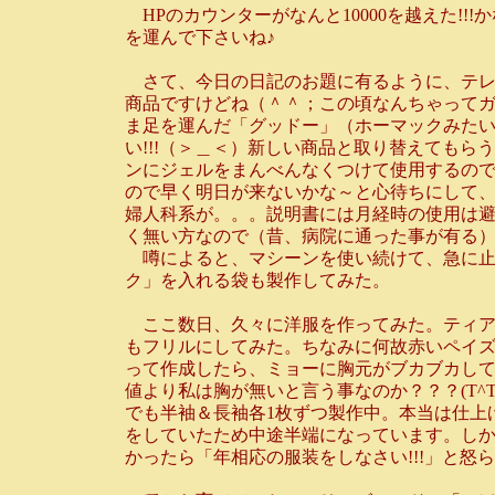
HPのカウンターがなんと10000を越えた!
を運んで下さいね♪
さて、今日の日記のお題に有るように、テレ
商品ですけどね（＾＾；この頃なんちゃって
ま足を運んだ「グッドー」（ホーマックみたいな所
い!!!（＞＿＜）新しい商品と取り替えても
ンにジェルをまんべんなくつけて使用するので
ので早く明日が来ないかな～と心待ちにして
婦人科系が。。。説明書には月経時の使用は
く無い方なので（昔、病院に通った事が有る
噂によると、マシーンを使い続けて、急に止め
ク」を入れる袋も製作してみた。
ここ数日、久々に洋服を作ってみた。ティア
もフリルにしてみた。ちなみに何故赤いペイ
って作成したら、ミョーに胸元がブカブカし
値より私は胸が無いと言う事なのか？？？(T
でも半袖＆長袖各1枚ずつ製作中。本当は仕上
をしていたため中途半端になっています。し
かったら「年相応の服装をしなさい!!!」と怒