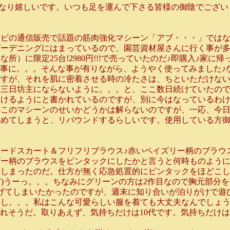
!!かなり嬉しいです。いつも足を運んで下さる皆様の御陰でござい
ビの通信販売で話題の筋肉強化マシーン「アブ・・・」ではな
ガーデニングにはまっているので、園芸資材屋さんに行く事が
）に限定25台!2980円!!!で売っていたのだ♪即購入♪家
らう事に。。。そんな事が有りながら、ようやく使ってみました
すが、それを肌に密着させる時の冷たさは、ちといただけない
、三日坊主にならないように。。。と、ここ数日続けていたの
避けるようにと書かれているのですが、別に今はなっているわ
）このマシーンのせいかどうかは解らないのですが、一応、今
てしまうと、リバウンドするらしいです。使用している方御注
ードスカート＆フリフリブラウス♪赤いペイズリー柄のブラウ
ズー柄のブラウスをピンタックにしたかと言うと何時ものよう
てしまったのだ。仕方が無く応急処置的にピンタックをほどこ
^T)うーっ。。。ちなみにグリーンの方は2作目なので胸元部分
げてしまいたかったのですが、週末に知り合いが泊りがけで遊
かし。。。私はこんな可愛らしい服を着ても大丈夫なんでしょ
られそうだ。取りあえず、気持ちだけは10代です。気持ちだけ