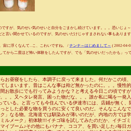
、気のせい気のせいと自分をごまかし続けています。。。恐いじょ～～～（；；） / ル
聞かせているのですが、気のせいだけじゃすまされない事もありますよね・・・キャー恐い
に浮くなんて...こ、こわいですね。 /
ナンナ～はじめまして～
( 2002-04-0
越してから二度ほど怖い体験をしたんですが、でも「気のせいだったかも」ってこ
らお昼寝をしたら、本調子に戻って来ました。何だかこの頃、
ってしまいます。昔はこんな事は殆ど無かったのに。。。慢性
昼間お散歩にでも行ってみようかな？と考える今日この頃です
。。。又ヘタレ発言。困った物だな。。。誰か私に喝を一発入れ
っている。と言っても今住んでいる伊達市には、店鋪が無く、
ょっとした必要な物を買うのに安くて良いのだ。そんなこんな
ーク」なる物。北海道では馴染みが薄いのだが、内地の方では
ミルメーク」初体験!!!イチゴ味を試してみたのだか、イチゴ
マイブーム♪その他にもバナナ、ココア、を買い足した♪毎日