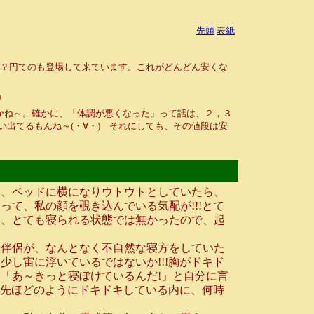
先頭
表紙
？？円てのも登場して来ています。これがどんどん安くな
)
すかね～。確かに、「体調が悪くなった」って話は、２，３
い出てるもんね～(・∀・) それにしても、その値段は安
、ベッドに横になりウトウトとしていたら、
て、私の顔を覗き込んでいる気配が!!!とて
は、とても寝られる状態では無かったので、起
伴侶が、なんとなく不自然な寝方をしていた
し宙に浮いているではないか!!!胸がドキド
「あ～きっと寝ぼけているんだ!」と自分に言
!先ほどのようにドキドキしている内に、何時