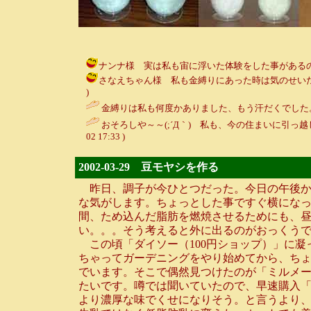
ナンナ様 実は私も宙に浮いた体験をした事があるのですが
さなえちゃん様 私も金縛りにあった時は気のせいだと言い
)
金縛りは私も何度かありました、もう汗だくでした。宙
おそろしや～～(;´Д｀) 私も、今の住まいに引っ
02 17:33 )
2002-03-29 豆モヤシを作る
昨日、調子が今ひとつだった。今日の午後か
な気がします。ちょっとした事ですぐ横にな
間、ため込んだ脂肪を燃焼させるためにも、
い。。。そう考えると外に出るのがおっくうで
この頃「ダイソー（100円ショップ）」に凝
ちゃってガーデニングをやり始めてから、ち
でいます。そこで偶然見つけたのが「ミルメ
たいです。噂では聞いていたので、早速購入「
より濃厚な味でくせになりそう。と言うより、