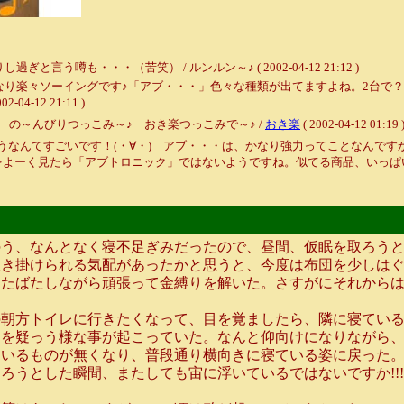
噂も・・・（苦笑） / ルンルン～♪ ( 2002-04-12 21:12 )
なり楽々ソーイングです♪「アブ・・・」色々な種類が出てますよね。2台で
-12 21:11 )
 の～んびりつっこみ～♪ おき楽つっこみで～♪ /
おき楽
( 2002-04-12 01:19 
うなんてすごいです！(・∀・) アブ・・・は、かなり強力ってことなんで
をよーく見たら「アブトロニック」ではないようですね。似てる商品、いっぱ
う、なんとなく寝不足ぎみだったので、昼間、仮眠を取ろうと
き掛けられる気配があったかと思うと、今度は布団を少しはぐっ
じたばたしながら頑張って金縛りを解いた。さすがにそれから
朝方トイレに行きたくなって、目を覚ましたら、隣に寝ている
を疑っう様な事が起こっていた。なんと仰向けになりながら、少
いるものが無くなり、普段通り横向きに寝ている姿に戻った。
ろうとした瞬間、またしても宙に浮いているではないですか!!