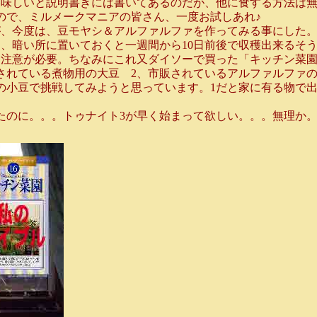
美味しいと説明書きには書いてあるのだが、他に食する方法は
ので、ミルメークマニアの皆さん、一度お試しあれ♪
、今度は、豆モヤシ＆アルファルファを作ってみる事にした。
、暗い所に置いておくと一週間から10日前後で収穫出来るそう
、注意が必要。ちなみにこれ又ダイソーで買った「キッチン菜
されている煮物用の大豆 2、市販されているアルファルファの
の小豆で挑戦してみようと思っています。1だと家に有る物で出
たのに。。。トゥナイト3が早く始まって欲しい。。。無理か