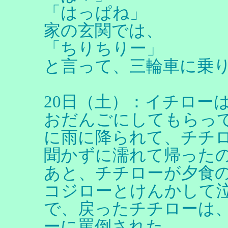
「はっぱね」
家の玄関では、
「ちりちりー」
と言って、三輪車に乗
20日（土）：イチロー
おだんごにしてもらっ
に雨に降られて、チチ
聞かずに濡れて帰った
あと、チチローが夕食
コジローとけんかして
で、戻ったチチローは
ーに罵倒された。