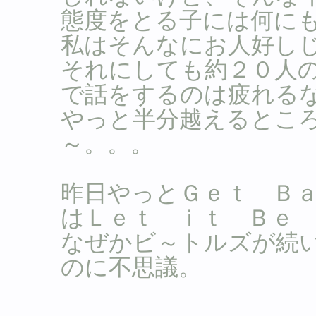
態度をとる子には何に
私はそんなにお人好し
それにしても約２０人
で話をするのは疲れる
やっと半分越えるとこ
～。。。
昨日やっとＧｅｔ Ｂ
はＬｅｔ ｉｔ Ｂｅ
なぜかビ～トルズが続
のに不思議。