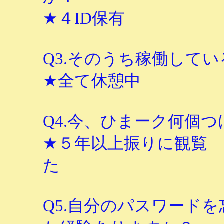
★４ID保有
Q3.そのうち稼働して
★全て休憩中
Q4.今、ひまーク何個
★５年以上振りに観覧
た
Q5.自分のパスワード