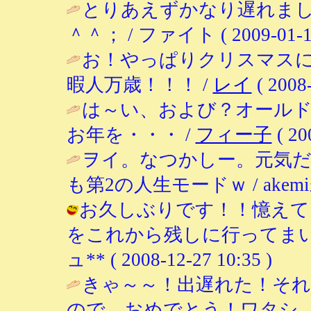
とりあえずかなり遅れま
＾＾； / ファイト ( 2009-01-18 
お！やっぱりクリスマス
暇人万歳！！！ /
レイ
( 2008-
は～い、および？オール
お年を・・・ /
フィー子
( 20
ヲイ。なつかしー。元気
も第2の人生モードｗ / akemi未ログ
お久しぶりです！！憶えて
をこれから残しに行ってまいり
ュ** ( 2008-12-27 10:35 )
きゃ～～！出遅れた！それ
ので、おめでとう！ワタシ