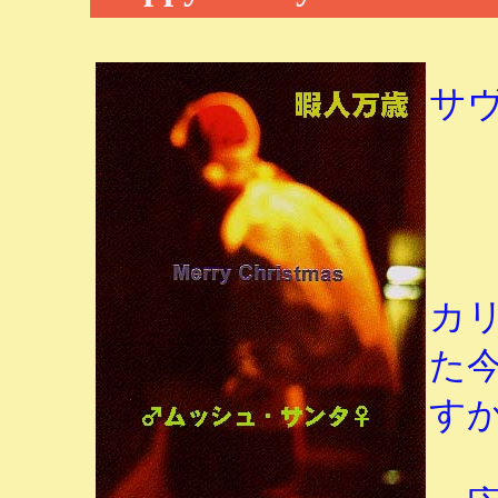
サ
カ
た
す