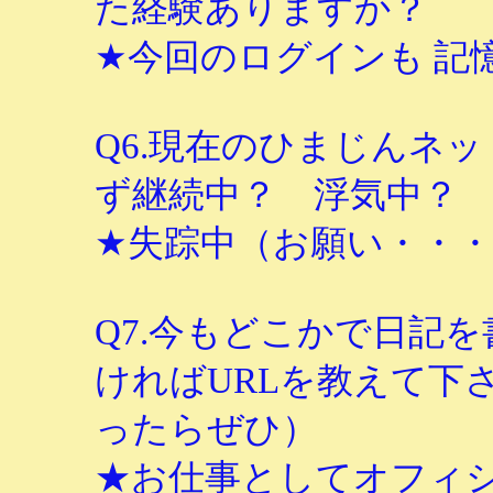
た経験ありますか？
★今回のログインも 記
Q6.現在のひまじんネ
ず継続中？ 浮気中？ 
★失踪中（お願い・・
Q7.今もどこかで日記
ければURLを教えて下
ったらぜひ）
★お仕事としてオフィ