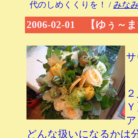
代のしめくくりを！ /
みな
2006-02-01 【ゆ
サ
２
Ｙ
ア
どんな扱いになるかは