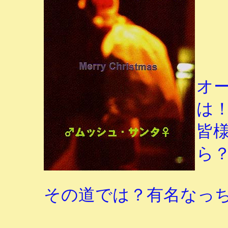
オ
は
皆
ら
その道では？有名なっ