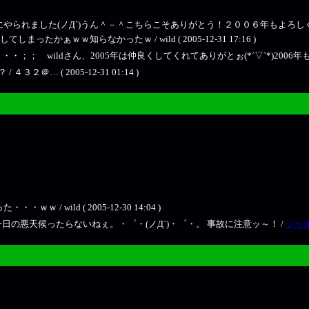
(ノД`)うん＾－＾こちらこそありがとう！２００６年もよろしく～～ヽ(´ー`)ノ / w
かぁｗｗ知らなかったｗ / wild ( 2005-12-31 17:16 )
； wildさん、2005年は仲良くしてくれてありがとぉ(*´▽`*)2006年
… ( 2005-12-31 01:14 )
 wild ( 2005-12-30 14:04 )
の悪天候ったらないねぇ。・゜・(ノД`)・゜・。 事故に注意ッ～！ /
シャ