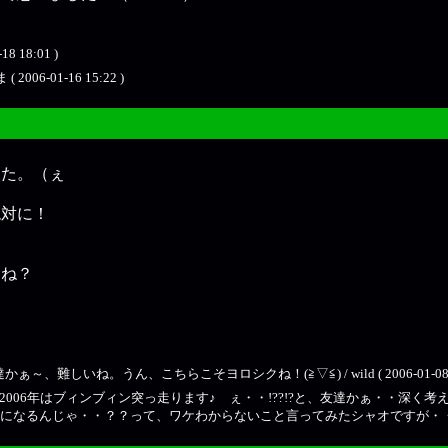
 18:01 )
6-01-16 15:22 )
。
った。（ぇ
絶対に！
よね？
いね。うん、こちらこそヨロシクね！(≧▽≦) / wild ( 2006-01-08 09
オも、2006年はブィンブィン突っ走ります♪ ぇ・・!??!?と、友達かぁ・・
になるんじゃ・・？？って、ワケわからないこと言ってみたシャオですが・・