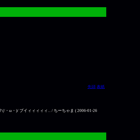
先頭
表紙
ブイィィィィィ... / ちーちゃま ( 2006-01-26