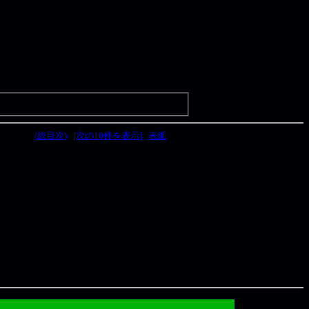
(総目次)
[次の10件を表示]
表紙