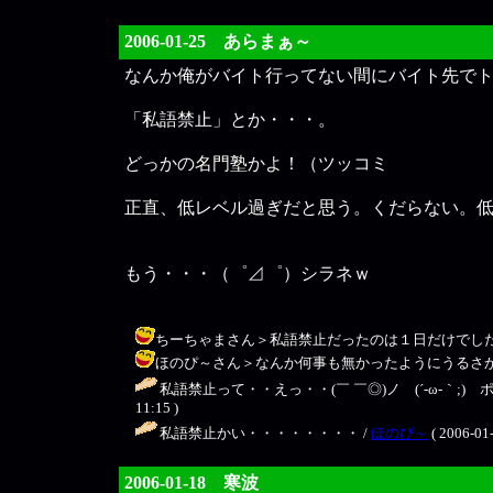
2006-01-25 あらまぁ～
なんか俺がバイト行ってない間にバイト先で
「私語禁止」とか・・・。
どっかの名門塾かよ！（ツッコミ
正直、低レベル過ぎだと思う。くだらない。低
もう・・・（゜⊿゜）シラネｗ
ちーちゃまさん＞私語禁止だったのは１日だけでしたｗｗ所詮子供です
ほのぴ～さん＞なんか何事も無かったようにうるさかったですｗｗ /
私語禁止って・・えっ・・(￣ ￣◎)ノ (´-ω-｀;)ゞ
11:15 )
私語禁止かい・・・・・・・・ /
ほのぴ～
( 2006-01-
2006-01-18 寒波