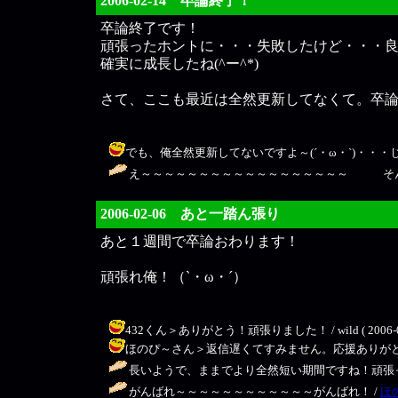
2006-02-14 卒論終了！
卒論終了です！
頑張ったホントに・・・失敗したけど・・・
確実に成長したね(^ー^*)
さて、ここも最近は全然更新してなくて。卒
でも、俺全然更新してないですよ～(´・ω・`)・・・じゃあまだ終
え～～～～～～～～～～～～～～～～～～ そん
2006-02-06 あと一踏ん張り
あと１週間で卒論おわります！
頑張れ俺！（`・ω・´）
432くん＞ありがとう！頑張りました！ / wild ( 2006-02-1
ほのぴ～さん＞返信遅くてすみません。応援ありがとうございました＾
長いようで、ままでより全然短い期間ですね！頑張ってください☆ 
がんばれ～～～～～～～～～～～～がんばれ！ /
ほ