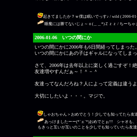
起きてましたか？ｗ僕は眠いでっす♪ / wild ( 2006-01-18
睡魔には勝てないじょ～ｏ(＿＿*)Ｚｚｚ / ちーちゃま ( 200
2006-01-06 いつの間にか
いつの間にかに2006年も6日間経ってしまった
いつの間にかにあの子はギャルになってしま
さて、2006年は去年以上に楽しく過ごすぞ！
友達増やすんだぁ～！＾－＾
友達ってなんだろね？人によって定義は違う
大切にしたいよ・・・。マジで。
しゃおちゃん＞おめでとう！少しでも知ってたら友達かぁ～、難し
あっけましたーー(*´ェ`*)おめでとぉ!!! シャ
もきっと互いが互いのことを少しでも知っていたら友達