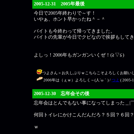
2005-12-31 2005年最後
今日で2005年終わりで～す！
いやぁ、ホント早かったね＾－＾
バイトも今終わって帰ってきました。
バイトの先輩が今日でクビなので挨拶もして
よしっ！2006年もガンガンいくぜ！(≧▽≦)
つよさん＞お久しぶりｗこちらこそよろしくお願いします！＾－＾ /
2006年は（ぇｗ）よろしく～(人´ω｀) /
つよ
( 2005-1
2005-12-30 忘年会その後
忘年会はとんでもない事になってしまった＿|￣
何回トイレにかけこんだんだろ？５回？６回
ｗ