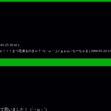
25 18:42 )
まつ毛凍るのきゃ？ヾ(・ω・`;)ノぁゎゎ / ちーちゃま ( 2006-01-24 11:3
て思いました！（`・ω・´）