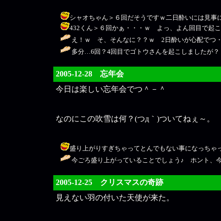
シャオちゃん＞６回だそうですｗ二日酔いには見事にやられました
432くん＞６回かぁ・・・ｗ よっ、よん回目で起こしてしまった
え！ｗ そ、そんなに？？ｗ 2日酔いが心配でつ・・・；
多分…6回？4回目でゴトウさんを起こしましたが？？ / ４３２＠
2005-12-28 忘年会
今日は楽しい忘年会でつ＾－＾
なのにこの吹雪は何？(つд｀)ついてねぇ～。
盛り上がりすぎちゃってとんでもない事になっちゃった・・・ｗｗ /
今ごろ盛り上がっていることでしょう♪ ホント、今日
2005-12-25 クリスマスの奇跡
見えない羽の付いた天使が来た。