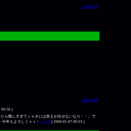
先頭
表紙
先頭
表紙
:58 )
深く考えたら難しすぎてシャオには答えが出せないなり・・。で
今年もよろしくｖｖ /
シャオ
( 2006-01-07 00:03 )