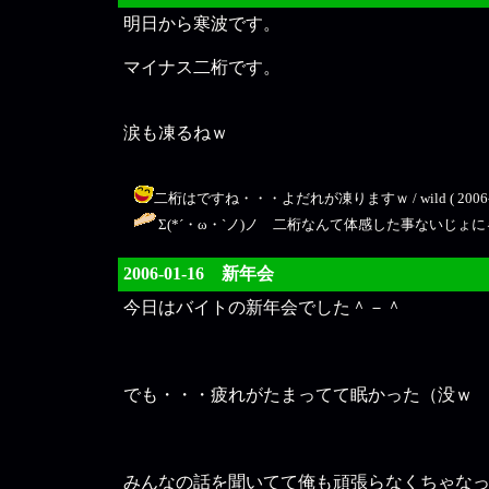
明日から寒波です。
マイナス二桁です。
涙も凍るねｗ
二桁はですね・・・よだれが凍りますｗ / wild ( 2006-01-
Σ(*´・ω・`ノ)ノ 二桁なんて体感した事ないじょにゃ！！！
2006-01-16 新年会
今日はバイトの新年会でした＾－＾
でも・・・疲れがたまってて眠かった（没ｗ
みんなの話を聞いてて俺も頑張らなくちゃなっ