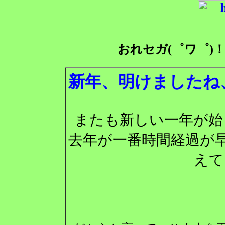
おれセガ(゜ワ゜)
新年、明けましたね
またも新しい一年が始
去年が一番時間経過が
えて