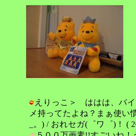
えりっこ＞ ははは、バイ
メ持ってたよね？まぁ使い慣
_。) / おれセガ(゜ワ゜)！ ( 2004
５００万画素!!すごいね！うら