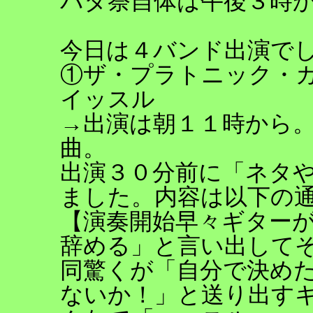
バタ祭自体は午後３時
今日は４バンド出演で
①ザ・プラトニック・カラ
イッスル
→出演は朝１１時から。
曲。
出演３０分前に「ネタ
ました。内容は以下の
【演奏開始早々ギター
辞める」と言い出して
同驚くが「自分で決め
ないか！」と送り出す