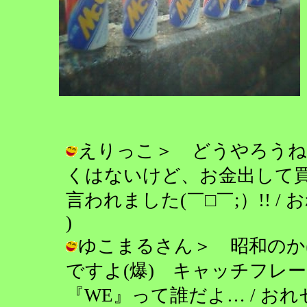
えりっこ＞ どうやろうね
くはないけど、お金出して
言われました(￣□￣;）!! / おれセ
)
ゆこまるさん＞ 昭和のか
ですよ(爆) キャッチフレーズ
『WE』って誰だよ… / おれセガ(゜ワ