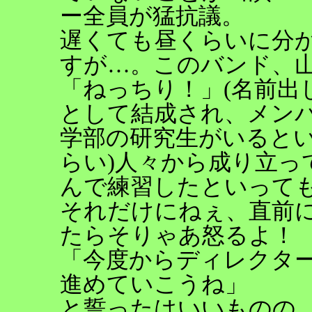
ー全員が猛抗議。
遅くても昼くらいに分
すが…。このバンド、
「ねっちり！」(名前出
として結成され、メン
学部の研究生がいるとい
らい)人々から成り立っ
んで練習したといって
それだけにねぇ、直前
たらそりゃあ怒るよ！
「今度からディレクタ
進めていこうね」
と誓ったはいいものの