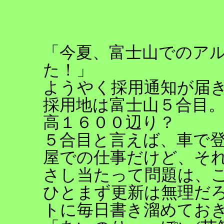
「今夏、富士山でのア
た！」
ようやく採用通知が届
採用地は富士山５合目
高１６００辺り？
５合目と言えば、車で
屋での仕事だけど、そ
さし当たって問題は、こ
ひとまず更新は無理だ
トに毎日書き溜めてお