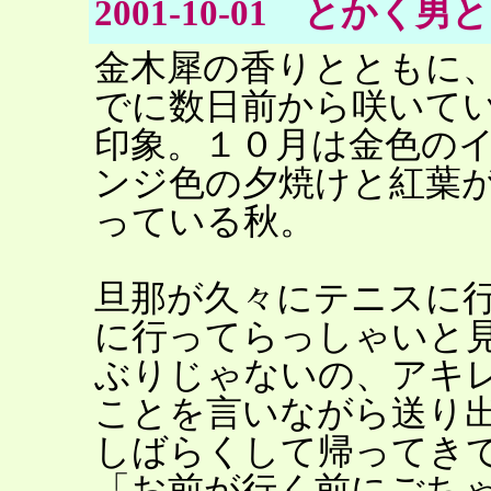
2001-10-01 とか
金木犀の香りとともに
でに数日前から咲いて
印象。１０月は金色の
ンジ色の夕焼けと紅葉
っている秋。
旦那が久々にテニスに
に行ってらっしゃいと
ぶりじゃないの、アキ
ことを言いながら送り
しばらくして帰ってき
「お前が行く前にごち