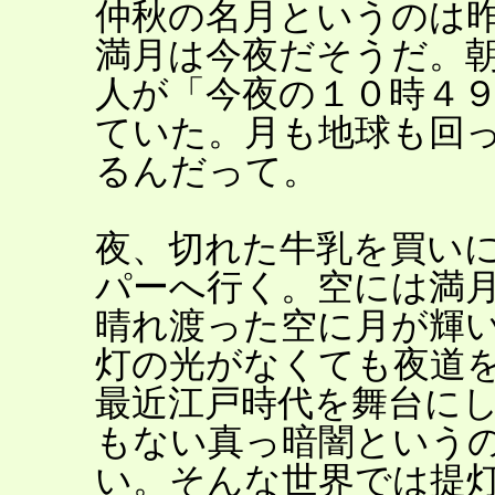
仲秋の名月というのは
満月は今夜だそうだ。
人が「今夜の１０時４
ていた。月も地球も回
るんだって。
夜、切れた牛乳を買い
パーへ行く。空には満
晴れ渡った空に月が輝
灯の光がなくても夜道
最近江戸時代を舞台に
もない真っ暗闇という
い。そんな世界では提