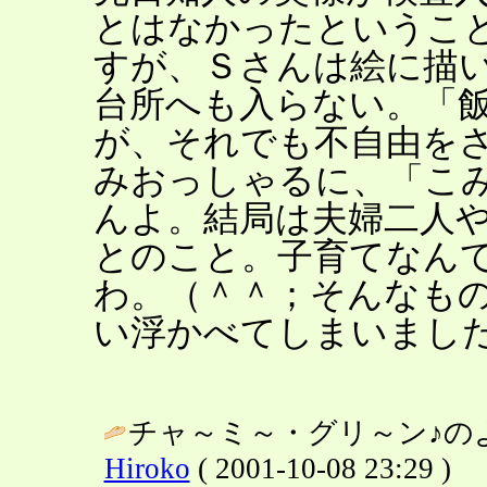
とはなかったというこ
すが、Ｓさんは絵に描
台所へも入らない。「
が、それでも不自由を
みおっしゃるに、「こ
んよ。結局は夫婦二人
とのこと。子育てなん
わ。（＾＾；そんなも
い浮かべてしまいまし
チャ～ミ～・グリ～ン♪のよ
Hiroko
( 2001-10-08 23:29 )