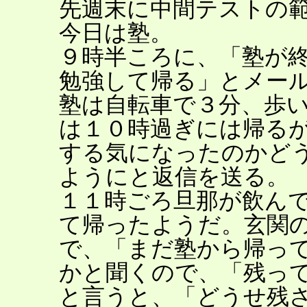
先週末に中間テストの
今日は塾。
９時半ころに、「塾が
勉強して帰る」とメー
塾は自転車で３分、歩
は１０時過ぎには帰る
する気になったのかど
ようにと返信を送る。
１１時ごろ旦那が飲ん
て帰ったようだ。玄関
で、「まだ塾から帰っ
かと聞くので、「残っ
と言うと、「どうせ残