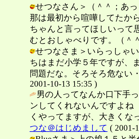
せつなさん＞（＾＾；あっ
那は最初から喧嘩してたか
ちゃんと言ってほしいって
むとおしゃべりです。（＾＾； / こみ
せつなさま＞いらっしゃい
ちはまだ小学５年ですが、
問題だな。そろそろ危ない・・
2001-10-13 15:35 )
男の人ってなんか口下手
ンしてくれないんですよね
くやってますが、大きくなっ
つな＠はじめまして
( 2001-1
Blueさま＞上の娘１５