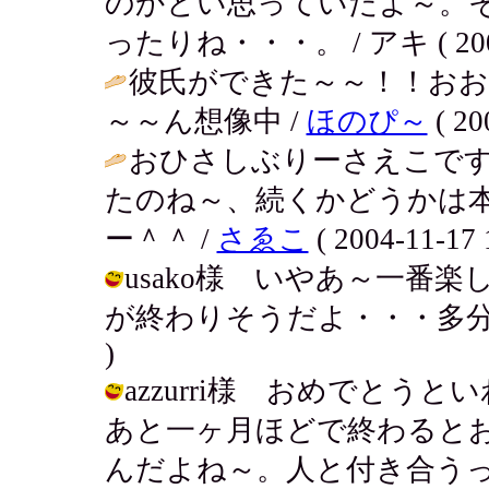
のかとい思っていたよ～。
ったりね・・・。 / アキ ( 2004-1
彼氏ができた～～！！お
～～ん想像中 /
ほのぴ～
( 20
おひさしぶりーさえこで
たのね～、続くかどうかは
ー＾＾ /
さゑこ
( 2004-11-17 
usako様 いやあ～一番
が終わりそうだよ・・・多分終わるな！
)
azzurri様 おめでと
あと一ヶ月ほどで終わると
んだよね～。人と付き合うって難しい