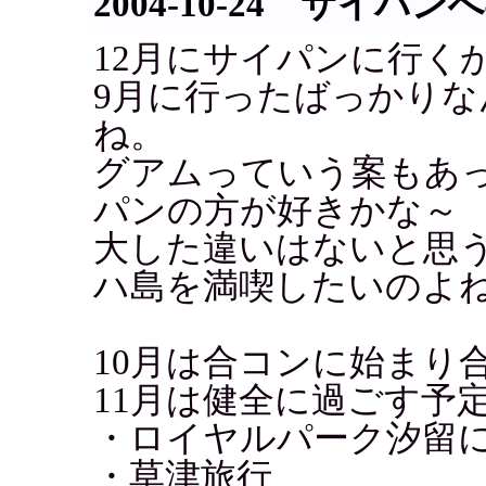
2004-10-24 サイパン
12月にサイパンに行く
9月に行ったばっかりな
ね。
グアムっていう案もあ
パンの方が好きかな～
大した違いはないと思
ハ島を満喫したいのよ
10月は合コンに始まり
11月は健全に過ごす予
・ロイヤルパーク汐留
・草津旅行