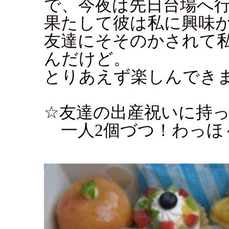
で、今夜は先日台場へ
果たして彼は私に興味
友達にそそのかされて
んだけど。
とりあえず楽しんでき
☆友達の出産祝いに持
一人2個づつ！わっほ