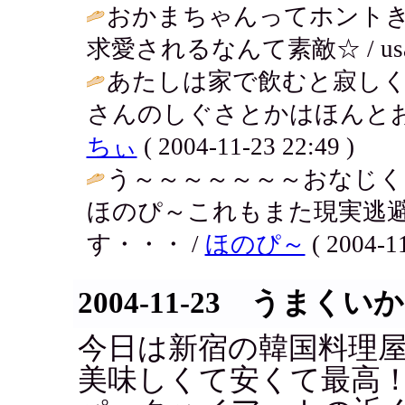
おかまちゃんってホントき
求愛されるなんて素敵☆ / usako ( 
あたしは家で飲むと寂し
さんのしぐさとかはほんとお
ちぃ
( 2004-11-23 22:49 )
う～～～～～～～おなじく
ほのぴ～これもまた現実逃
す・・・ /
ほのぴ～
( 2004-11
2004-11-23 うまくい
今日は新宿の韓国料理
美味しくて安くて最高