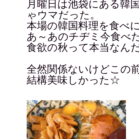
月曜日は池袋にある韓
ゃウマだった。
本場の韓国料理を食べ
あ～あのチヂミ今食べ
食欲の秋って本当なん
全然関係ないけどこの
結構美味しかった☆