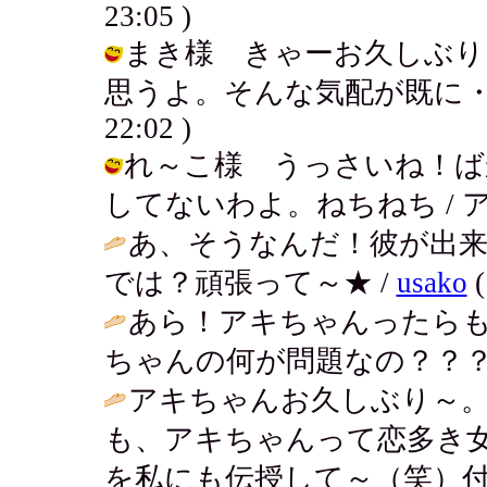
23:05 )
まき様 きゃーお久しぶり
思うよ。そんな気配が既に・・・・キ
22:02 )
れ～こ様 うっさいね！ば
してないわよ。ねちねち / アキ ( 2
あ、そうなんだ！彼が出来
では？頑張って～★ /
usako
(
あら！アキちゃんったら
ちゃんの何が問題なの？？？
アキちゃんお久しぶり～
も、アキちゃんって恋多き
を私にも伝授して～（笑）