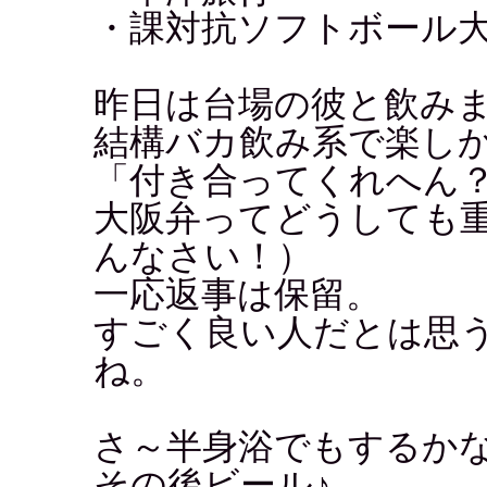
・課対抗ソフトボール
昨日は台場の彼と飲み
結構バカ飲み系で楽し
「付き合ってくれへん
大阪弁ってどうしても
んなさい！）
一応返事は保留。
すごく良い人だとは思
ね。
さ～半身浴でもするか
その後ビール♪