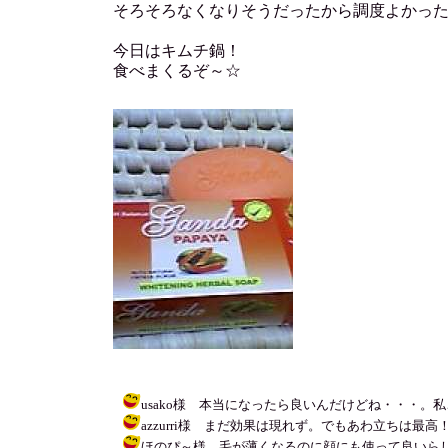
そろそろなくなりそうだったから調度よかっ
今日はキムチ鍋！
食べまくるぞ～☆
usako様 本当になったら良いんだけどね・・・。私こういう
azzurri様 まだ効果は現れず。でもあわ立ちは最高！泡命の
ほのぴ～様 毛が薄くなるのに顔にも使って良いらしい・・・