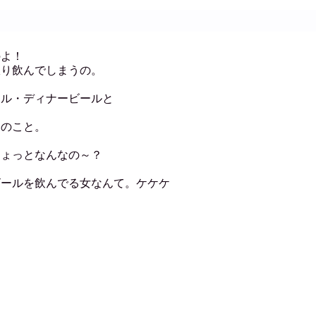
のよ！
限り飲んでしまうの。
ール・ディナービールと
とのこと。
ちょっとなんなの～？
ビールを飲んでる女なんて。ケケケ