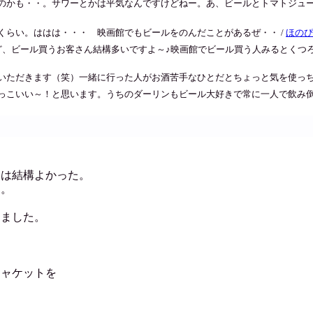
のかも・・。サワーとかは平気なんですけどねー。あ、ビールとトマトジュ
くらい。ははは・・・ 映画館でもビールをのんだことがあるぜ・・ /
ほのぴ
ど、ビール買うお客さん結構多いですよ～♪映画館でビール買う人みるとくつろ
いただきます（笑）一緒に行った人がお酒苦手なひとだとちょっと気を使っち
こいい～！と思います。うちのダーリンもビール大好きで常に一人で飲み倒して
回は結構よかった。
じ。
きました。
ジャケットを