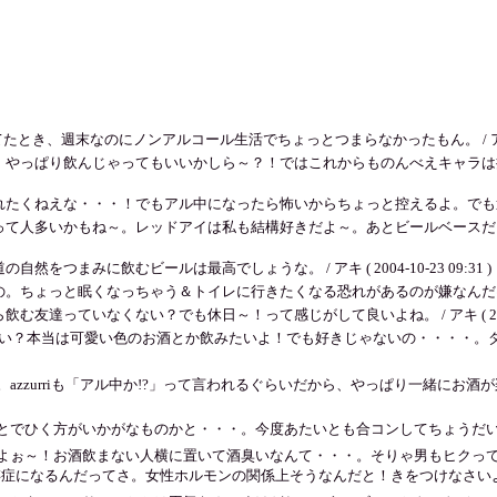
とき、週末なのにノンアルコール生活でちょっとつまらなかったもん。 / アキ ( 2004
やっぱり飲んじゃってもいいかしら～？！ではこれからものんべえキャラは押
えな・・・！でもアル中になったら怖いからちょっと控えるよ。でも週3くらいしか飲んで
多いかもね～。レッドアイは私も結構好きだよ～。あとビールベースだったらシャン
まみに飲むビールは最高でしょうな。 / アキ ( 2004-10-23 09:31 )
っと眠くなっちゃう＆トイレに行きたくなる恐れがあるのが嫌なんだけどついついね・・・
っていなくない？でも休日～！って感じがして良いよね。 / アキ ( 2004-10-
くない？本当は可愛い色のお酒とか飲みたいよ！でも好きじゃないの・・・・。
zzurriも「アル中か!?」って言われるぐらいだから、やっぱり一緒にお酒
とでひく方がいかがなものかと・・・。今度あたいとも合コンしてちょうだい
よぉ～！お酒飲まない人横に置いて酒臭いなんて・・・。そりゃ男もヒクっ
存症になるんだってさ。女性ホルモンの関係上そうなんだと！きをつけなさいよ