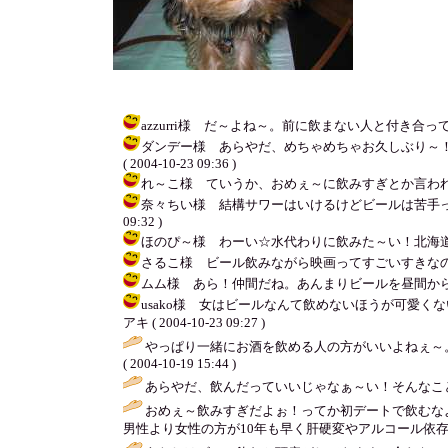
azzurri様 だ～よね～。前に飲まない人と付き合ってた
ダンデー様 あらやだ、めちゃめちゃお久しぶり～！
( 2004-10-23 09:36 )
れ～こ様 ていうか、おめぇ～に飲みすぎとか言われたくね
奈々ちい様 結構サワーはいけるけどビールは苦手って人
09:32 )
ほのぴ～様 わーい☆水代わりに飲みた～い！北海道の自然をつ
さるこ様 ビール飲みながら映画ってすごいすきなの。ちょ
ムム様 あら！仲間だね。あんまりビールを昼間から飲む友達
usako様 女はビールなんて飲めないほうが可愛
アキ ( 2004-10-23 09:27 )
やっぱり一緒にお酒を飲める人の方がいいよねぇ～。a
( 2004-10-19 15:44 )
あらやだ、飲んだっていいじゃなぁ～い！そんなこ
おめぇ～飲みすぎだよぉ！ってか初デートで飲むな
男性より女性の方が10年も早く肝硬変やアルコール依