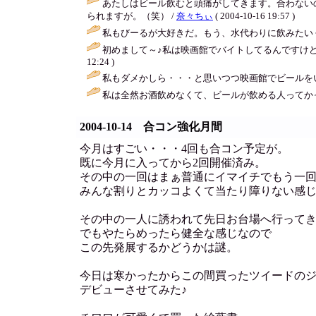
あたしはビール飲むと頭痛がしてきます。合わない
られますが。（笑） /
奈々ちぃ
( 2004-10-16 19:57 )
私もびーるが大好きだ。もう、水代わりに飲みたい
初めまして～♪私は映画館でバイトしてるんですけ
12:24 )
私もダメかしら・・・と思いつつ映画館でビールを
私は全然お酒飲めなくて、ビールが飲める人ってかっ
2004-10-14 合コン強化月間
今月はすごい・・・4回も合コン予定が。
既に今月に入ってから2回開催済み。
その中の一回はまぁ普通にイマイチでもう一
みんな割りとカッコよくて当たり障りない感
その中の一人に誘われて先日お台場へ行って
でもやたらめったら健全な感じなので
この先発展するかどうかは謎。
今日は寒かったからこの間買ったツイードの
デビューさせてみた♪