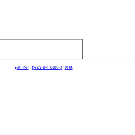
(総目次)
[次の10件を表示]
表紙