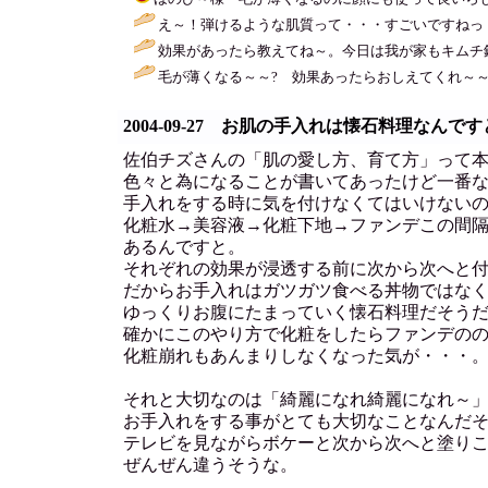
え～！弾けるような肌質って・・・すごいですねっ
効果があったら教えてね～。今日は我が家もキムチ鍋(^
毛が薄くなる～～? 効果あったらおしえてくれ～～
2004-09-27 お肌の手入れは懐石料理なんです
佐伯チズさんの「肌の愛し方、育て方」って
色々と為になることが書いてあったけど一番
手入れをする時に気を付けなくてはいけない
化粧水→美容液→化粧下地→ファンデこの間
あるんですと。
それぞれの効果が浸透する前に次から次へと
だからお手入れはガツガツ食べる丼物ではな
ゆっくりお腹にたまっていく懐石料理だそう
確かにこのやり方で化粧をしたらファンデの
化粧崩れもあんまりしなくなった気が・・・
それと大切なのは「綺麗になれ綺麗になれ～
お手入れをする事がとても大切なことなんだ
テレビを見ながらボケーと次から次へと塗り
ぜんぜん違うそうな。