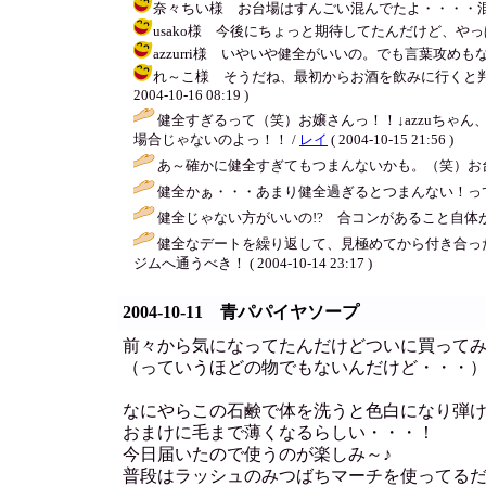
奈々ちい様 お台場はすんごい混んでたよ・・・・混みすぎ。
usako様 今後にちょっと期待してたんだけど、やっぱり
azzurri様 いやいや健全がいいの。でも言葉攻めもない
れ～こ様 そうだね、最初からお酒を飲みに行くと判
2004-10-16 08:19 )
健全すぎるって（笑）お嬢さんっ！！↓azzuちゃ
場合じゃないのよっ！！ /
レイ
( 2004-10-15 21:56 )
あ～確かに健全すぎてもつまんないかも。（笑）お
健全かぁ・・・あまり健全過ぎるとつまんない！って
健全じゃない方がいいの!? 合コンがあること自体
健全なデートを繰り返して、見極めてから付き合った
ジムへ通うべき！ ( 2004-10-14 23:17 )
2004-10-11 青パパイヤソープ
前々から気になってたんだけどついに買って
（っていうほどの物でもないんだけど・・・
なにやらこの石鹸で体を洗うと色白になり弾
おまけに毛まで薄くなるらしい・・・！
今日届いたので使うのが楽しみ～♪
普段はラッシュのみつばちマーチを使ってる