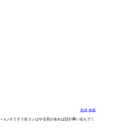
先頭
表紙
～ん♪そうそう合コンはやる気があれば話が舞い込んでく