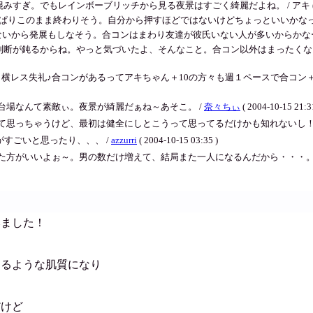
でもレインボーブリッチから見る夜景はすごく綺麗だよね。 / アキ ( 2004-10
このまま終わりそう。自分から押すほどではないけどちょっといいかなって感じだったんだ
から発展もしなそう。合コンはまわり友達が彼氏いない人が多いからかなー / アキ ( 20
断が鈍るからね。やっと気づいたよ、そんなこと。合コン以外はまったくなし。会
ん、横レス失礼♪合コンがあるってアキちゃん＋10の方々も週１ペースで合コ
台場なんて素敵ぃ。夜景が綺麗だぁね～あそこ。 /
奈々ちぃ
( 2004-10-15 21:3
思っちゃうけど、最初は健全にしとこうって思ってるだけかも知れないし！今後に
がすごいと思ったり、、、 /
azzurri
( 2004-10-15 03:35 )
方がいいよぉ～。男の数だけ増えて、結局また一人になるんだから・・・。合コ
みました！
）
けるような肌質になり
だけど