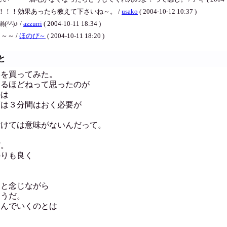
！！！効果あったら教えて下さいね～。 /
usako
( 2004-10-12 10:37 )
^)♪ /
azzurri
( 2004-10-11 18:34 )
～～ /
ほのぴ～
( 2004-10-11 18:20 )
と
本を買ってみた。
なるほどねって思ったのが
のは
隔は３分間はおく必要が
付けては意味がないんだって。
く
だ。
のりも良く
。
」と念じながら
そうだ。
こんでいくのとは