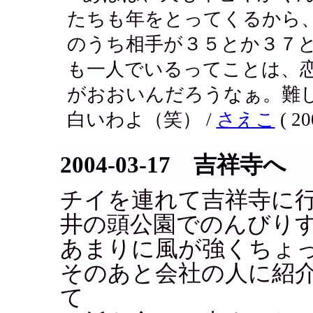
たちも年をとってくるから
のうち相手が３５とか３７
も一人でいるってことは、
がおおいんだろうなぁ。難
白いわよ（笑） /
さえこ
( 20
2004-03-17 吉祥寺へ
チイを連れて吉祥寺に
井の頭公園でのんびり
あまりに風が強くちょ
そのあと会社の人に紹
て