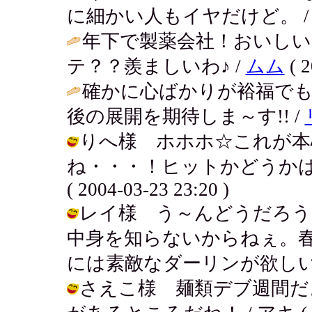
に細かい人もイヤだけど。 
年下で製薬会社！おいし
テ？？羨ましいわ♪ /
ムム
( 2
確かに心ばかりが裕福で
後の展開を期待しま～す!! /
りへ様 ホホホ☆これが本
ね・・・！ヒットかどうかは
( 2004-03-23 23:20 )
レイ様 う～んどうだろう
中身を知らないからねぇ。
には素敵なダーリンが欲しいわぁ。 / 
さえこ様 麺類デブ週間だ