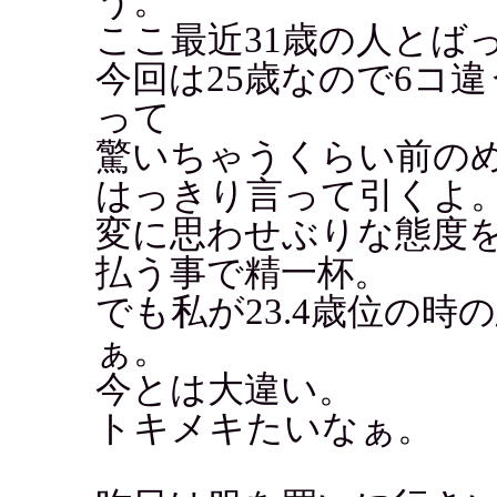
う。
ここ最近31歳の人とば
今回は25歳なので6コ
って
驚いちゃうくらい前の
はっきり言って引くよ
変に思わせぶりな態度
払う事で精一杯。
でも私が23.4歳位の
ぁ。
今とは大違い。
トキメキたいなぁ。