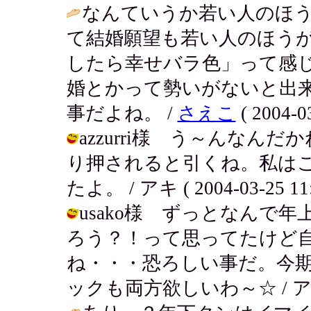
なんていうか若い人のほ
て結婚願望も若い人のほう
したら幸せバラ色」って感
婚とかって勢いがないと出
事だよね。 /
さえこ
( 2004-03
azzurri様 う～んな
り押されると引くね。私は
たよ。 / アキ ( 2004-03-25 11:
usako様 ずっとなんで
ろう？！って思ってたけど
ね・・・恐ろしい事だ。今
ックも両方欲しいわ～☆ / アキ ( 20