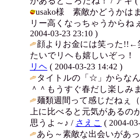
があるところだね！ / アキ ( 2004
usako様 素敵かどうか
リー高くなっちゃうからねぇ。
2004-03-23 23:10 )
顔よりお金には笑った!!
たいでリヘも嬉しいぞっ！ 
リヘ
( 2004-03-23 14:42 )
タイトルの「☆」からな
＾＾もうすぐ春だし楽しみま
麺類週間って感じだねぇ（
上に比べると元気があるの
思うよ～♪ /
さえこ
( 2004-03-
あら～素敵な出会いがあ