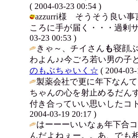
( 2004-03-23 00:54 )
azzurri様 そうそう
ころに手が届く・・・過剰サービ
03-23 00:53 )
きゃ～、チイさん
も
寝顔
わよん♪♪今ごろ若い男の子と
のもぶちゃいく☆
( 2004-03-
製薬会社で更に年下なん
ちゃんの心を射止めるだん
付き合っていい思いしたコト
2004-03-19 20:17 )
はーーーいいなぁ年下合コ
んだよねぇー。。あ、でも