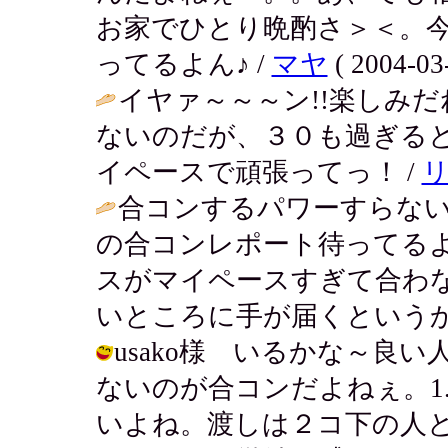
お家でひとり晩酌さ＞＜。
ってるよん♪ /
マヤ
( 2004-03-
イヤァ～～～ン!!楽しみ
ないのだが、３０も過ぎる
イペースで頑張ってっ！ /
合コンするパワーすらない
の合コンレポート待ってる
スがマイペースすぎて合わ
いところに手が届くというか
usako様 いるかな～良
ないのが合コンだよねぇ。1
いよね。渡しは２コ下の人