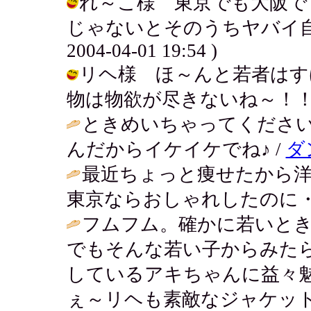
れ～こ様 東京でも大阪で
じゃないとそのうちヤバイ自分
2004-04-01 19:54 )
リヘ様 ほ～んと若者はす
物は物欲が尽きないね～！！やばい！ /
ときめいちゃってくださ
んだからイケイケでね♪ /
ダ
最近ちょっと痩せたから
東京ならおしゃれしたのに・
フムフム。確かに若いと
でもそんな若い子からみた
しているアキちゃんに益々
ぇ～リヘも素敵なジャケット