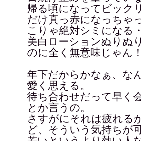
帰る頃になってビック
だけ真っ赤になっちゃ
こりゃ絶対シミになる
美白ローションぬりぬ
のに全く無意味じゃん
年下だからかなぁ、な
愛く思える。
待ち合わせだって早く
とか言うの。
さすがにそれは疲れるか
ど、そういう気持ちが
若いというより熱い人