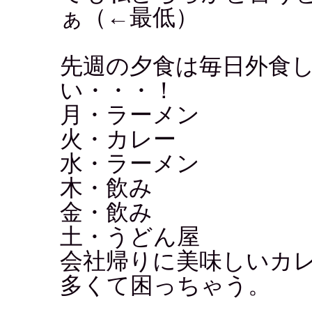
ぁ（←最低）
先週の夕食は毎日外食
い・・・！
月・ラーメン
火・カレー
水・ラーメン
木・飲み
金・飲み
土・うどん屋
会社帰りに美味しいカ
多くて困っちゃう。