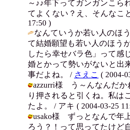
～♪♪年下ってガンガンこら
てよくない？え、そんなこと
17:50 )
なんていうか若い人のほ
て結婚願望も若い人のほう
したら幸せバラ色」って感
婚とかって勢いがないと出
事だよね。 /
さえこ
( 2004-03
azzurri様 う～んな
り押されると引くね。私は
たよ。 / アキ ( 2004-03-25 11:
usako様 ずっとなんで
ろう？！って思ってたけど