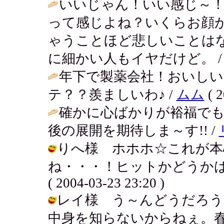
いいじゃん！いい感じ～！
って感じよね？いくらお顔
ゃうことほど悲しいことは
に細かい人もイヤだけど。 
年下で製薬会社！おいし
テ？？羨ましいわ♪ /
ムム
( 2
確かに心ばかりが裕福で
後の展開を期待しま～す!! /
りへ様 ホホホ☆これが本
ね・・・！ヒットかどうかは
( 2004-03-23 23:20 )
レイ様 う～んどうだろう
中身を知らないからねぇ。