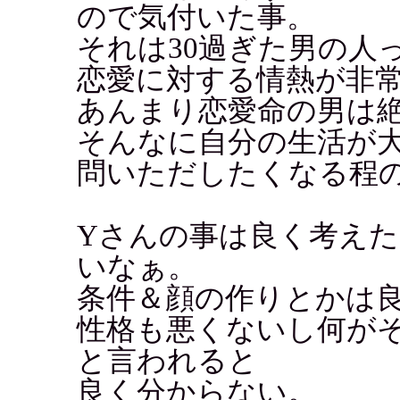
ので気付いた事。
それは30過ぎた男の人
恋愛に対する情熱が非常
あんまり恋愛命の男は
そんなに自分の生活が
問いただしたくなる程
Yさんの事は良く考え
いなぁ。
条件＆顔の作りとかは
性格も悪くないし何が
と言われると
良く分からない。