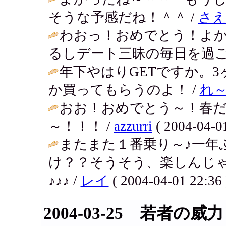
そうな予感だね！＾＾ /
さ
わおっ！おめでとう！よ
るしデート三昧の毎日を過ご
年下やはりGETですか。
か買ってもらうのよ！ /
れ
おお！おめでとう～！春
～！！！ /
azzurri
( 2004-04-01
またまた１番乗り～♪一年
け？？そうそう、楽しんじ
♪♪♪ /
レイ
( 2004-04-01 22:36 
2004-03-25 若者の威力