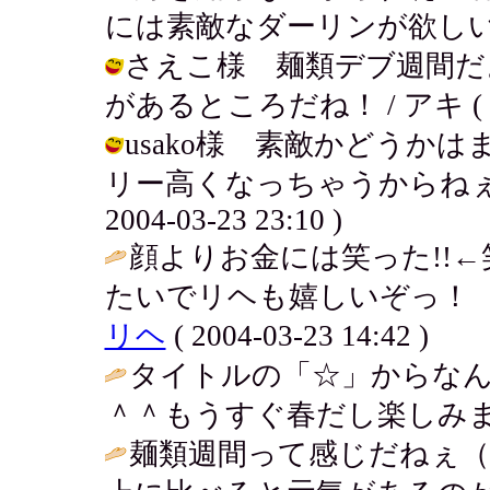
には素敵なダーリンが欲しいわぁ。 / 
さえこ様 麺類デブ週間だ
があるところだね！ / アキ ( 2004
usako様 素敵かどうか
リー高くなっちゃうからねぇ。
2004-03-23 23:10 )
顔よりお金には笑った!!
たいでリヘも嬉しいぞっ！ 
リヘ
( 2004-03-23 14:42 )
タイトルの「☆」からな
＾＾もうすぐ春だし楽しみま
麺類週間って感じだねぇ（