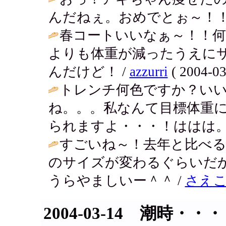
んだねぇ。おめでとぉ～！！
春コートいいなぁ～！！何
よりも体重が減ったうえに
んだけど！ /
azzurri
( 2004-03
トレンチ何色ですか？い
ね。。。私なんて目標体重
られますよ・・・！ははは。
すごいね～！去年と比べ
のサイズが変わるぐらいだ
うらやましいー＾＾ /
さえ
2004-03-14 潮時・・