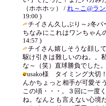
（ホホホッ） /
れ～こ@ラ
19:00 )
チイさん久しぶり～♪冬バ
ちなみにこれはワンちゃんの
14:57 )
チイさん嬉しそうな顔し
駆け引きは難しいのね。。
な～（笑）直球勝負でした。
usako様 タイミング大
んかちょっと相手が可愛そ
この頃・・・。３回に一度
ね。なんとも言えない心境だわ。 / ア