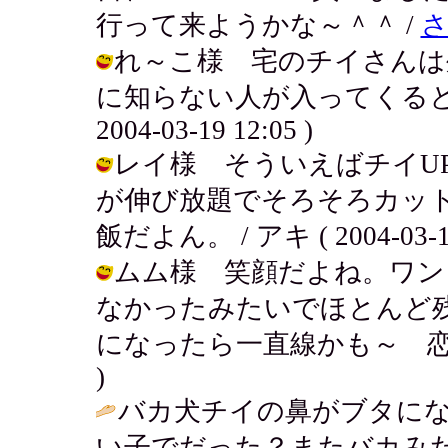
行って来ようかな～＾＾ /
れ～こ様 宅のチイさんは
に知らない人が入ってくるとバ
2004-03-19 12:05 )
レイ様 そういえばチイU
が伸び放題でそろそろカッ
飯だよん。 / アキ ( 2004-03-19
ムム様 笑顔だよね。ワン
なかったみたいでほとんど
になったら一直線かも～ 恋したいわ☆
)
バカ犬チイの鼻がブタに
い子でだった？またバカみ