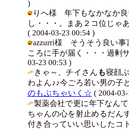
)
りへ様 年下もなかなか良
し・・・。まあ２コ位じゃあ
( 2004-03-23 00:54 )
azzurri様 そうそう
ころに手が届く・・・過剰サービ
03-23 00:53 )
きゃ～、チイさん
も
寝顔
わよん♪♪今ごろ若い男の子と
のもぶちゃいく☆
( 2004-03-
製薬会社で更に年下なん
ちゃんの心を射止めるだん
付き合っていい思いしたコト