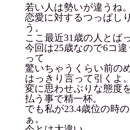
若い人は勢いが違うね
恋愛に対するつっぱし
う。
ここ最近31歳の人とば
今回は25歳なので6コ
って
驚いちゃうくらい前の
はっきり言って引くよ
変に思わせぶりな態度
払う事で精一杯。
でも私が23.4歳位の
ぁ。
今とは大違い。