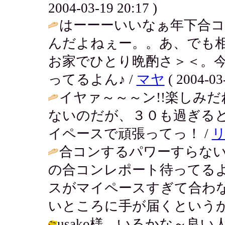
2004-03-19 20:17 )
はーーーいいなぁ年下合コ
んだよねぇー。。あ、でも
お家でひとり晩酌さ＞＜。
ってるよん♪ /
マヤ
( 2004-03-
イヤァ～～～ン!!楽しみ
ないのだが、３０も過ぎる
イペースで頑張ってっ！ /
合コンするパワーすらない
の合コンレポート待ってる
スがマイペースすぎて合わ
いところに手が届くというか
usako様 いるかな～良