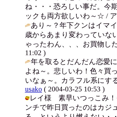
ね・・・恐ろしい事だ。今
ックも両方欲しいわ～☆ / アキ ( 20
あり～？年下クンはイマイチっ
歳からあまり変わっていな
ゃったわん、、、お買物した
11:02 )
年を取るとだんだん恋愛
よね～。悲しいわ！色々買
いなぁ～。カラフル系にする
usako
( 2004-03-25 10:53 )
レイ様 素早いつっこみ！
ンチで昨日買ったのはカジ
る。というより燃えない・・燃えたい