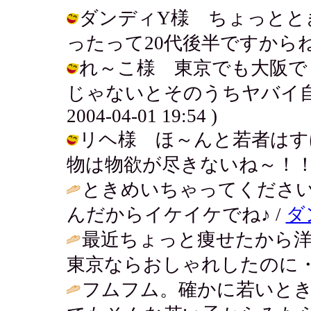
ダンディY様 ちょっとと
ったって20代後半ですからねぇ.. / ア
れ～こ様 東京でも大阪で
じゃないとそのうちヤバイ自分
2004-04-01 19:54 )
リヘ様 ほ～んと若者はす
物は物欲が尽きないね～！！やばい！ /
ときめいちゃってくださ
んだからイケイケでね♪ /
ダ
最近ちょっと痩せたから
東京ならおしゃれしたのに・
フムフム。確かに若いと