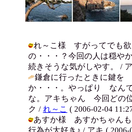
れ～こ様 すがってでも欲
の・・・？今回の人は穏や
続きそうな気がしやす。 / アキ ( 2
鎌倉に行ったときに鍵を 
か・・・。やっぱり なん
な。アキちゃん 今回どの位続
ク /
れ～こ
( 2006-02-04 11:27
あすか様 あすかちゃんも
行為が大好き♪ / アキ ( 2006-02-