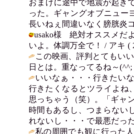
おまけに途中で地震が起き
った。ギャングオブニュー
長いねぇ間違いなく膀胱炎コース。 / 
usako様 絶対オススメ
いよ。体調万全で！ / アキ ( 2006
この映画、評判とてもいい
日とは。重なってるね～(^^; 
いいなぁ・・・行きたい
行きたくなるとツライよね
思っちゃう（笑）。「ギャ
時間もあるし、つまらない
れないし・・・で最悪だったよぉ
私の周囲でも観に行った