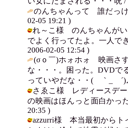
い女にだまされる・・・呪 / aki ( 
のんちゃんって 誰だっけ？ぷぷ(*
02-05 19:21 )
れ～こ様 のんちゃんがい
でよく行ってたよ。一人できて
2006-02-05 12:54 )
(σｏ￣)ホォホォ 映画
な・・・。困った。DVDで
っていやだな・・( ｀_ゝ´)
さゑこ様 レディースデー
の映画はほんっと面白かった！ひつこ
20:35 )
azzurri様 本当最初