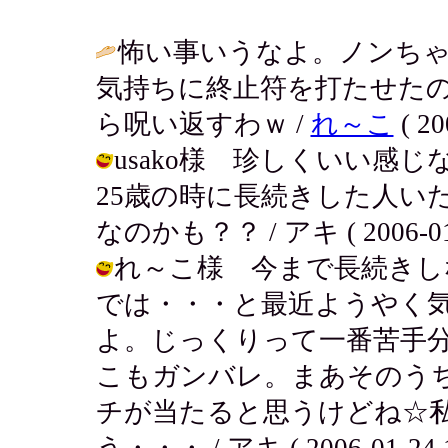
怖い事いうなよ。ノンち
気持ちに終止符を打たせた
ら呪い返すわｗ /
れ～こ
( 20
usako様 珍しくいい感
25歳の時に長続きした人い
なのかも？？ / アキ ( 2006-01-2
れ～こ様 今まで長続きし
では・・・と最近ようやく
よ。じっくりって一番苦手
こもガンバレ。まあそのう
チが当たると思うけどね☆
う・・・ / アキ ( 2006-01-24 1