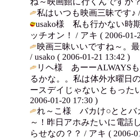
ね～映画館に行くんですか？ / アキ (
私はいつも映画三昧です♪ 
usako様 私も行かない
ッチオン！ / アキ ( 2006-01-22
映画三昧いいですね～。最
/ usako ( 2006-01-21 13:42 )
リヘ様 あーーALWAY
るかな。。私は体外水曜日
ースデイじゃないともったいな
2006-01-20 17:30 )
れ～こ様 バカけ○ととバ
～！昨日アホみたいに電話
らせなの？？ / アキ ( 2006-01-2