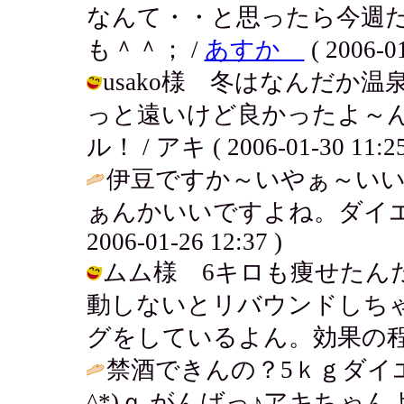
なんて・・と思ったら今週
も＾＾； /
あすか
( 2006-01
usako様 冬はなんだか
っと遠いけど良かったよ～
ル！ / アキ ( 2006-01-30 11:25
伊豆ですか～いやぁ～い
ぁんかいいですよね。ダイエット
2006-01-26 12:37 )
ムム様 6キロも痩せたん
動しないとリバウンドしち
グをしているよん。効果の程は・・・ /
禁酒できんの？5ｋｇダイエ
^*)ｑ がんばっ♪アキちゃ