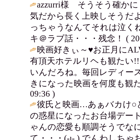
azzurri様 そうそう
気だから長く上映しそうだ
っちゃうなんてそれは泣くね
キ＠ラブ話・・・残念！ ( 2006-0
映画好きぃ～♥お正月にAL
有頂天ホテルリヘも観たい!
いんだろね。毎回レディー
きになった映画を何度も観た
09:36 )
彼氏と映画…あぁバカけ○
の惑星になったお台場デー
ゃんの恋愛も順調そうでな
て・・・(-ι- ) でんわしちゃ