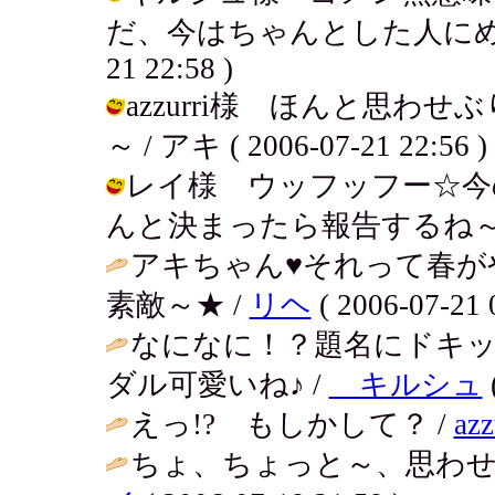
だ、今はちゃんとした人にめぐり合
21 22:58 )
azzurri様 ほんと思
～ / アキ ( 2006-07-21 22:56 )
レイ様 ウッフッフー☆今
んと決まったら報告するね～。 / アキ 
アキちゃん♥それって春が
素敵～★ /
リヘ
( 2006-07-21 
なになに！？題名にドキ
ダル可愛いね♪ /
キルシュ
えっ!? もしかして？ /
azz
ちょ、ちょっと～、思わせ