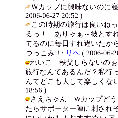
Ｗカップに興味ないのに寝
2006-06-27 20:52 )
この時期の旅行は良いねっ
るっ！ ありゃぁ～彼とす
てるのに毎日すれ違いだか
つっこみ!! /
リヘ
( 2006-06-26
れいこ 秩父しらないのぉ
旅行なんてあるんだ？私行
んてどこも大して楽しくないんじゃな
18:56 )
さえちゃん Wカップどう
たらサポーター陣に刺され
にいいかも！おすすめ♪ / アキ ( 20