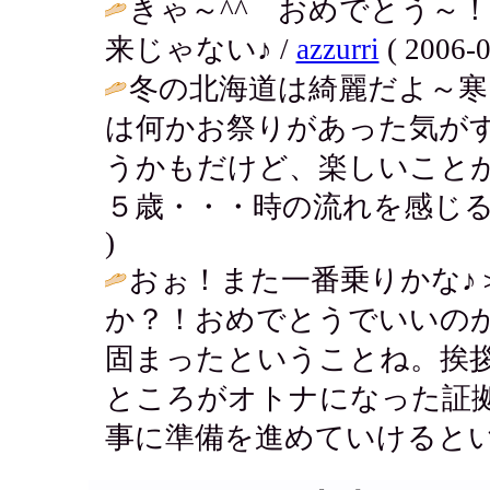
きゃ～^^ おめでとう～
来じゃない♪ /
azzurri
( 2006-0
冬の北海道は綺麗だよ～
は何かお祭りがあった気が
うかもだけど、楽しいこと
５歳・・・時の流れを感じる
)
おぉ！また一番乗りかな♪
か？！おめでとうでいいの
固まったということね。挨
ところがオトナになった証拠
事に準備を進めていけるとい