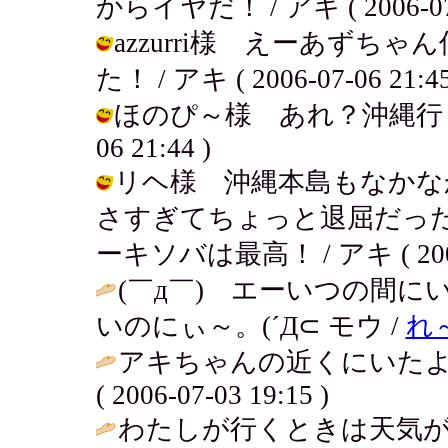
からイヤだ！ / アキ ( 2006-07-0
azzurri様 えーあず
た！ / アキ ( 2006-07-06 21:45
ほのぴ～様 あれ？沖縄行くの～
06 21:44 )
リヘ様 沖縄本島もなかな
さすぎてちょっと退屈だっ
ーキソバは最高！ / アキ ( 2006-0
(￣д￣) エーいつの間
いのにぃ～。(´Д⊂ モウ /
れ
アキちゃんの近くにいたよぉ
( 2006-07-03 19:15 )
わたしが行くときは天気が