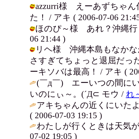
azzurri様 えーあず
た！ / アキ ( 2006-07-06 21:45
ほのぴ～様 あれ？沖縄行くの～
06 21:44 )
リヘ様 沖縄本島もなかな
さすぎてちょっと退屈だっ
ーキソバは最高！ / アキ ( 2006-0
(￣д￣) エーいつの間
いのにぃ～。(´Д⊂ モウ /
れ
アキちゃんの近くにいたよぉ
( 2006-07-03 19:15 )
わたしが行くときは天気が
07-02 19:05 )