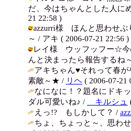
だ、今はちゃんとした人にめぐり合
21 22:58 )
azzurri様 ほんと思
～ / アキ ( 2006-07-21 22:56 )
レイ様 ウッフッフー☆今
んと決まったら報告するね～。 / アキ 
アキちゃん♥それって春が
素敵～★ /
リヘ
( 2006-07-21 
なになに！？題名にドキ
ダル可愛いね♪ /
キルシュ
えっ!? もしかして？ /
azz
ちょ、ちょっと～、思わせ