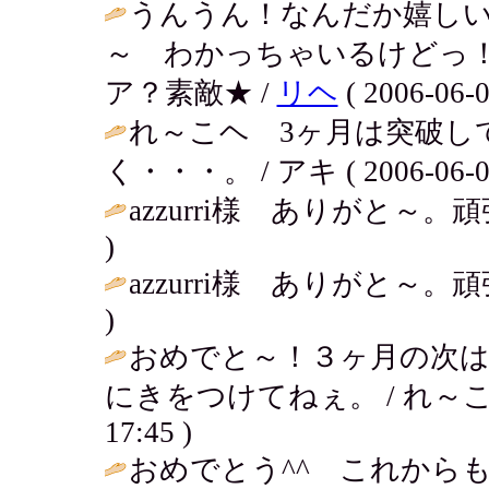
うんうん！なんだか嬉しい
～ わかっちゃいるけどっ！
ア？素敵★ /
リヘ
( 2006-06-0
れ～こヘ 3ヶ月は突破し
く・・・。 / アキ ( 2006-06-06 
azzurri様 ありがと～。頑張るぜ
)
azzurri様 ありがと～。頑張るぜ
)
おめでと～！３ヶ月の次
にきをつけてねぇ。 / れ～こ＠先
17:45 )
おめでとう^^ これからも