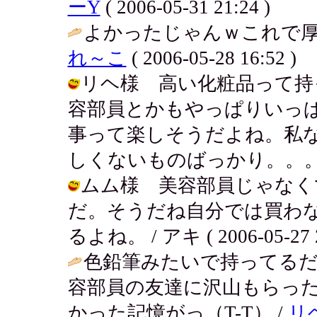
ーY
( 2006-05-31 21:24 )
よかったじゃんｗこれで厚化粧
れ～こ
( 2006-05-28 16:52 )
リヘ様 高い化粧品って持
容部員とかもやっぱりいっ
事って楽しそうだよね。私
しくないものばっかり。。。 / アキ (
ムム様 美容部員じゃなく
だ。そうだね自分では買わ
るよね。 / アキ ( 2006-05-27 2
色鉛筆みたいで持ってるだ
容部員の友達に沢山もらっ
かった記憶がっ（T-T） /
リ