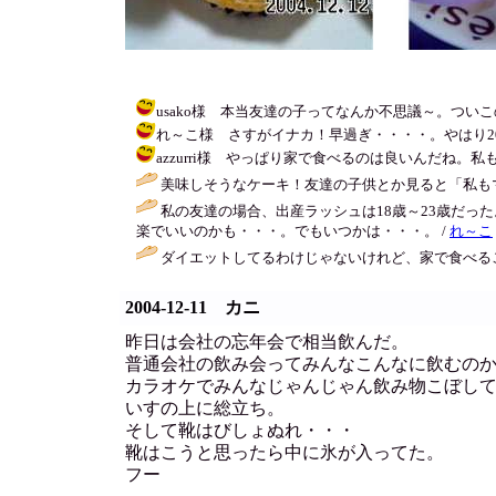
usako様 本当友達の子ってなんか不思議～。ついこの前ま
れ～こ様 さすがイナカ！早過ぎ・・・・。やはり20代は独身
azzurri様 やっぱり家で食べるのは良いんだね。私もちょ
美味しそうなケーキ！友達の子供とか見ると「私もマ
私の友達の場合、出産ラッシュは18歳～23歳だ
楽でいいのかも・・・。でもいつかは・・・。 /
れ～こ
ダイエットしてるわけじゃないけれど、家で食べる
2004-12-11 カニ
昨日は会社の忘年会で相当飲んだ。
普通会社の飲み会ってみんなこんなに飲むの
カラオケでみんなじゃんじゃん飲み物こぼし
いすの上に総立ち。
そして靴はびしょぬれ・・・
靴はこうと思ったら中に氷が入ってた。
フー