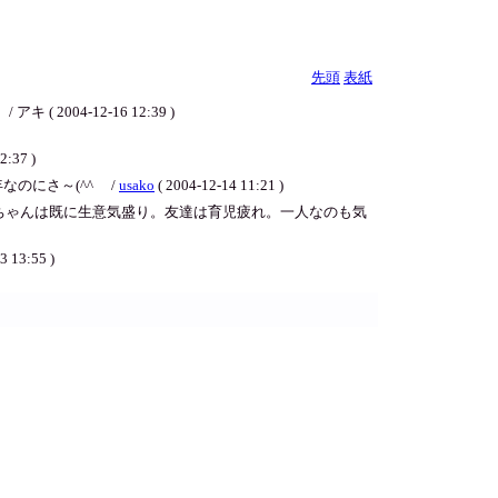
先頭
表紙
4-12-16 12:39 )
37 )
にさ～(^^ゞ /
usako
( 2004-12-14 11:21 )
ちゃんは既に生意気盛り。友達は育児疲れ。一人なのも気
3 13:55 )