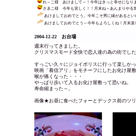
れ～こ様 あけまして～！今年はきっと幸せになります☆ / アキ 
さゑこ様 今年も宜しく！！月末ね～あんまりやる気でないな～で
あけましておめでとう。今年こそ男に縁があるといい
あけましておめでとう～今年もよろしくね！月末楽し
2004-12-22 お台場
週末行ってきました。
クリスマスモード全快で恋人達の為の街でし
すっごい久々にジョイポリスに行って楽しか
映画「着信アリ」をモチーフにしたお化け屋
喉が痛くなった・・・
やっぱり歩いて入るお化け屋敷って恐いね。
寿命縮まった～。
画像★お昼に食べたフォーとデックス前のツ