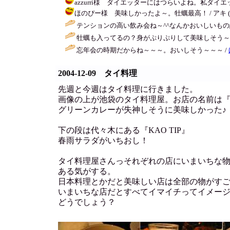
azzurri様 ダイエッターにはつらいよね。私ダイエットし
ほのぴー様 美味しかったよ～。牡蠣最高！ / アキ ( 2004-
テンションの高い飲み会ね～^^なんかおいしいもの
牡蠣も入ってるの？身がぷりぷりして美味しそう～
忘年会の時期だからね～～～。おいしそう～～～ /
2004-12-09 タイ料理
先週と今週はタイ料理に行きました。
画像の上が池袋のタイ料理屋。お店の名前は
グリーンカレーが失神しそうに美味しかった♪
下の段は代々木にある『KAO TIP』
春雨サラダがいちおし！
タイ料理屋さんっそれぞれの店にいまいちな
ある気がする。
日本料理とかだと美味しい店は全部の物がす
いまいちな店だとすべてイマイチってイメー
どうでしょう？