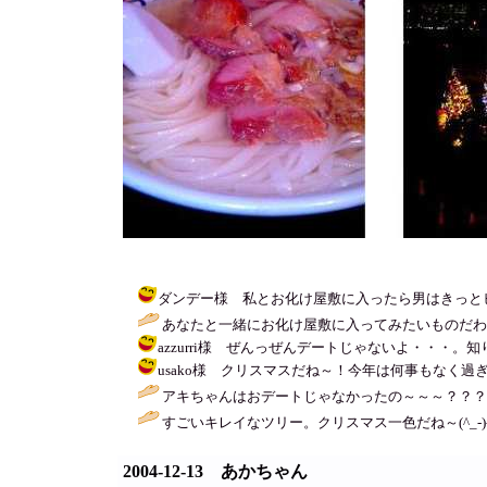
ダンデー様 私とお化け屋敷に入ったら男はきっとヒクよ～。すご
あなたと一緒にお化け屋敷に入ってみたいものだわ
azzurri様 ぜんっぜんデートじゃないよ・・・。知り合
usako様 クリスマスだね～！今年は何事もなく過ぎていくよ～
アキちゃんはおデートじゃなかったの～～～？？？ 
すごいキレイなツリー。クリスマス一色だね～(^_-)-
2004-12-13 あかちゃん