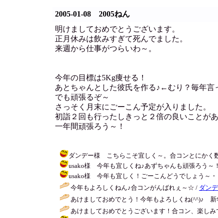
2005-01-08 2005ねん
明けましておめでとうございます。
正月休みは飲みすぎて死んでました。
来週から仕事がつらいわ～。
今年の目標は5Kg痩せる！
あとちゃんとした彼氏を作る♪←むり？毎年言
でも頑張るぞ～
さっそく月末にごーこん予定が入りました。
初詣２回も行ったしきっと２倍の良いことが
一年間頑張ろう～！
ダンデー様 こちらこそ宜しく～。合コンとにかく数うってみます～
usako様 今年も宜しくね♪あずちゃんも頑張ろう～！私今年は頑
usako様 今年も宜しく！ごーこんどうでしょう～・・・合
今年もよろしくねん♪合コンがんばれぇ～☆ /
ダンデ
あけましておめでとう！今年もよろしくね(^^)♪ 
あけましておめでとうございます！合コン、楽しみです