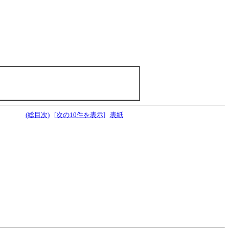
(総目次)
[次の10件を表示]
表紙