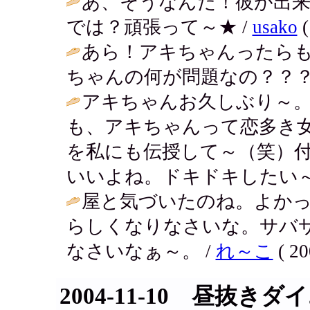
あ、そうなんだ！彼が出来
では？頑張って～★ /
usako
(
あら！アキちゃんったら
ちゃんの何が問題なの？？？
アキちゃんお久しぶり～
も、アキちゃんって恋多き
を私にも伝授して～（笑）
いいよね。ドキドキしたい～
屋と気づいたのね。よか
らしくなりなさいな。サバ
なさいなぁ～。 /
れ～こ
( 20
2004-11-10 昼抜き