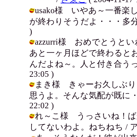
usako様 いやあ～一番
が終わりそうだよ・・・多分終わるな！
)
azzurri様 おめでと
あと一ヶ月ほどで終わると
んだよね～。人と付き合うって難しい
23:05 )
まき様 きゃーお久しぶり
思うよ。そんな気配が既に・・・・キ
22:02 )
れ～こ様 うっさいね！ば
してないわよ。ねちねち / アキ ( 2