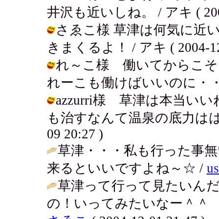
井沢も近いしね。 / アキ ( 2004-1
さゑこ様 草津は何気に近
きまくるよ！ / アキ ( 2004-12-0
れ～こ様 働いてからこそ
れーこも働けばいいのに・・・・ / ア
azzurri様 草津は本当
も治すなんて温泉の底力ははかりし
09 20:27 )
草津・・・私も行った事無
来るといいですよね～☆ /
u
草津って行って見たいん
の！いってみたいなー＾＾ 