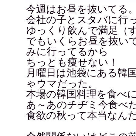
今週はお昼を抜いてる
会社の子とスタバに行
ゆっくり飲んで満足（
でもいくらお昼を抜い
みに行ってるから
ちっとも痩せない！
月曜日は池袋にある韓
ゃウマだった。
本場の韓国料理を食べ
あ～あのチヂミ今食べ
食欲の秋って本当なん