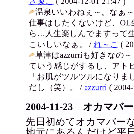
さゑこ
( 2004-12-01 21:47 )
温泉いいわねぇ～。なぁ
仕事はしたくないけど、OL
ら…人生楽しんでますって生
こいしいなぁ。 /
れ～こ
( 20
草津はazzurriも好き
ていう感じがするし、アト
「お肌がツルツルになりま
だし（笑）。 /
azzurri
( 2004-
2004-11-23 オカマバー
先日初めてオカマバー
地元にあるんだけど平日