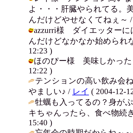
よ・・・肝臓やられてる。
んだけどやせなくてねぇ～ / アキ ( 
azzurri様 ダイエッ
んだけどなかなか始められない・・・
12:23 )
ほのぴー様 美味しかったよ～。牡
12:22 )
テンションの高い飲み会ね
やましい♪ /
レイ
( 2004-12-12
牡蠣も入ってるの？身が
キちゃんったら、食べ物続き
15:40 )
忘年会の時期だからね～～