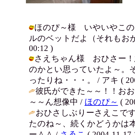
ほのぴ～様 いやいやこの
ルのベットだよ（それもおかしな話？
00:12 )
さえちゃん様 おひさー！
のかとい思っていたよ～。
ったりね・・・。 / アキ ( 2004-1
彼氏ができた～～！！お
～～ん想像中 /
ほのぴ～
( 20
おひさしぶりーさえこで
たのね～、続くかどうかは
ー＾＾ /
さゑこ
( 2004-11-17 